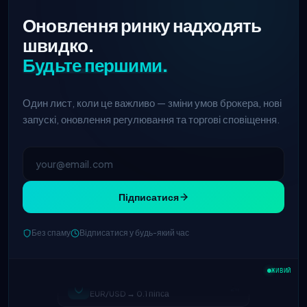
Оновлення ринку надходять
швидко.
Будьте першими.
Один лист, коли це важливо — зміни умов брокера, нові
запускі, оновлення регулювання та торгові сповіщення.
Підписатися
Без спаму
Відписатися у будь-який час
IC Markets
зменшений спред
2h
EUR/USD → 0.1 піпса
ЖИВИЙ
Exness
запущено
5h