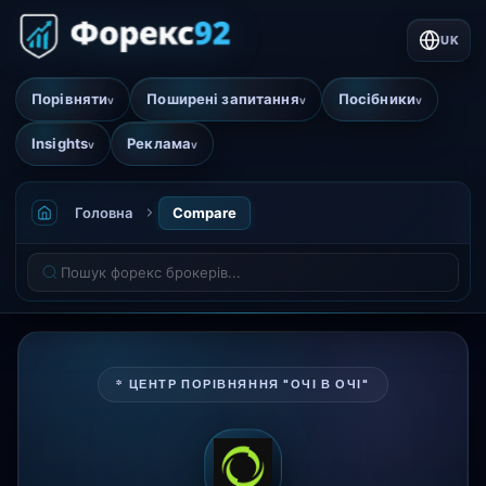
UK
Порівняти
Поширені запитання
Посібники
v
v
v
Insights
Реклама
v
v
Головна
Compare
* ЦЕНТР ПОРІВНЯННЯ "ОЧІ В ОЧІ"