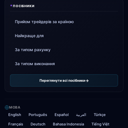
*
ПОСІБНИКИ
Прийом трейдерів за країною
Найкраще для
За типом рахунку
За типом виконання
Переглянути всі посібники
МОВА
English
Português
Español
العربية
Türkçe
Français
Deutsch
Bahasa Indonesia
Tiếng Việt