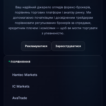
AvaTrade
втрачено ліцензію
3d
Ваш надійний джерело оглядів форекс-брокерів,
регулятора
порівнянь торгових платформ і аналізу ринку. Ми
допомагаємо початківцям і досвідченим трейдерам
Tickmill
швидкість виведення тепер
4d
24 години
порівнювати регульованих брокерів за спредами,
кредитним плечем і комісіями — щоб ви могли торгувати
з упевненістю.
Рекламуватися
Зареєструватися
*
ПОРІВНЯННЯ
Hantec Markets
IC Markets
AvaTrade