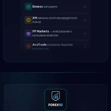
XM
змінено політику кредитного
1d
плеча
FP Markets
— нові рахунки з
1d
нульовою комісією
AvaTrade
втрачено ліцензію
3d
регулятора
Tickmill
швидкість виведення тепер
4d
24 години
IC Markets
зменшений спред
2h
EUR/USD → 0.1 піпса
Exness
запущено
5h
XM
змінено політику кредитного
1d
плеча
FP Markets
— нові рахунки з
1d
нульовою комісією