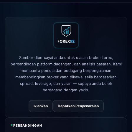
Exness
dilancarkan
5h
XM
dasar leverage diubah
1d
FP Markets
— akaun tanpa komisen
1d
baru
AvaTrade
lesen pengawalseliaan
3d
Sumber dipercayai anda untuk ulasan broker forex,
hilang
perbandingan platform dagangan, dan analisis pasaran. Kami
membantu pemula dan pedagang berpengalaman
Tickmill
kelajuan pengeluaran kini
4d
24 jam
membandingkan broker yang dikawal selia berdasarkan
spread, leverage, dan yuran — supaya anda boleh
berdagang dengan yakin.
Iklankan
Dapatkan Penyenaraian
*
PERBANDINGAN