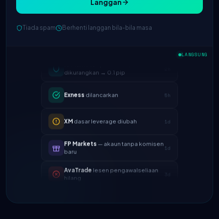
Langgan
Tiada spam
Berhenti langgan bila-bila masa
IC Markets
spread EUR/USD
2h
dikurangkan → 0.1 pip
LANGSUNG
Exness
dilancarkan
5h
XM
dasar leverage diubah
1d
FP Markets
— akaun tanpa komisen
1d
baru
AvaTrade
lesen pengawalseliaan
3d
hilang
Tickmill
kelajuan pengeluaran kini
4d
24 jam
IC Markets
spread EUR/USD
2h
dikurangkan → 0.1 pip