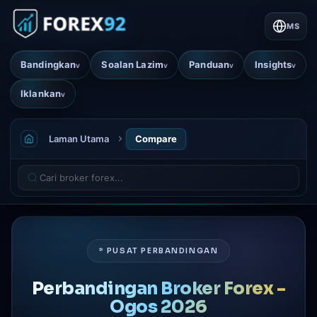
MS
Bandingkan
Soalan Lazim
Panduan
Insights
v
v
v
v
Iklankan
v
Laman Utama
Compare
* PUSAT PERBANDINGAN
Perbandingan Broker Forex -
Ogos 2026