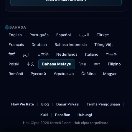
BAHASA
English
Português
Español
العربية
Türkçe
Français
Deutsch
Bahasa Indonesia
Tiếng Việt
हिन्दी
اردو
日本語
Nederlands
Italiano
한국어
Polski
中文
Bahasa Melayu
ไทย
বাংলা
Filipino
Română
Русский
Українська
Čeština
Magyar
How We Rate
Blog
Dasar Privasi
Terma Penggunaan
|
|
|
|
Kuki
Penafian
Hubungi
|
|
Hak Cipta 2026 forex92.com. Hak cipta terpelihara.