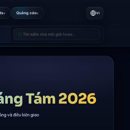
ts
Quảng cáo
VI
v
v
háng Tám 2026
ảng và điều kiện giao