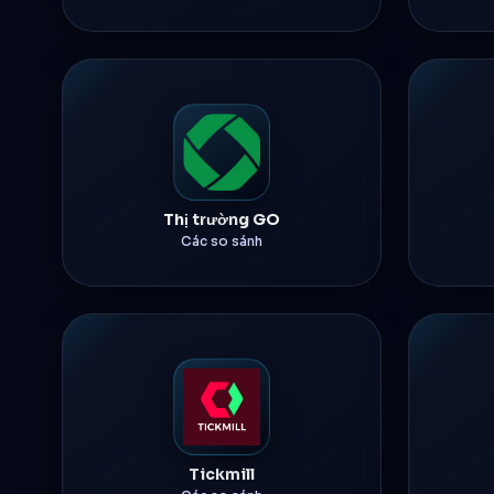
Thị trường GO
Các so sánh
Tickmill