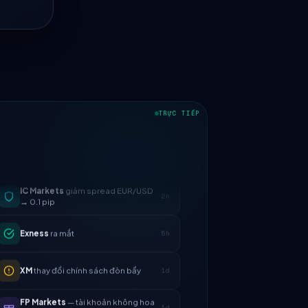
TRỰC TIẾP
IC Markets
giảm spread EUR/USD
2h
→ 0.1 pip
Exness
ra mắt
5h
XM
thay đổi chính sách đòn bẩy
1d
FP Markets
— tài khoản không hoa
1d
hồng mới