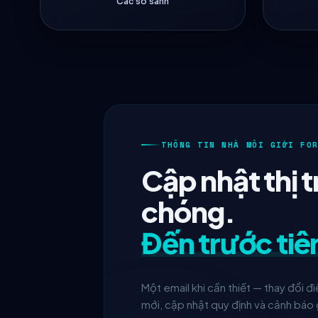
Các so sánh
THÔNG TIN NHÀ MÔI GIỚI FO
Cập nhật thị 
chóng.
Đến trước tiê
Một email khi cần thiết — thay đổi đi
mới, cập nhật quy định và cảnh báo 