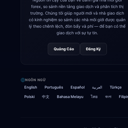
forex, so sánh nền tảng giao dịch và phân tích thị
trường. Chúng tôi giúp người mới và nhà giao dịch
có kinh nghiệm so sánh các nhà môi giới được quản
lý theo chênh lệch, đòn bẩy và phí — để bạn có thể
giao dịch với sự tự tin.
Quảng Cáo
Đăng Ký
NGÔN NGỮ
English
Português
Español
العربية
Türkçe
Polski
中文
Bahasa Melayu
ไทย
বাংলা
Filip