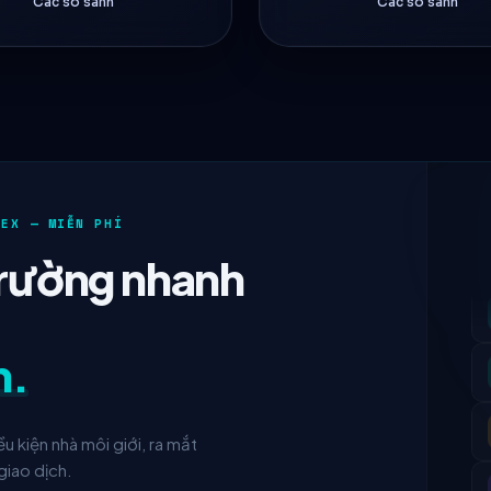
Các so sánh
Các so sánh
REX — MIỄN PHÍ
trường nhanh
n.
ều kiện nhà môi giới, ra mắt
giao dịch.