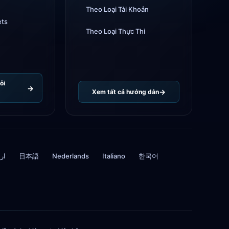
Theo Loại Tài Khoản
ets
Theo Loại Thực Thi
ỏi
Xem tất cả hướng dẫn
ار
日本語
Nederlands
Italiano
한국어