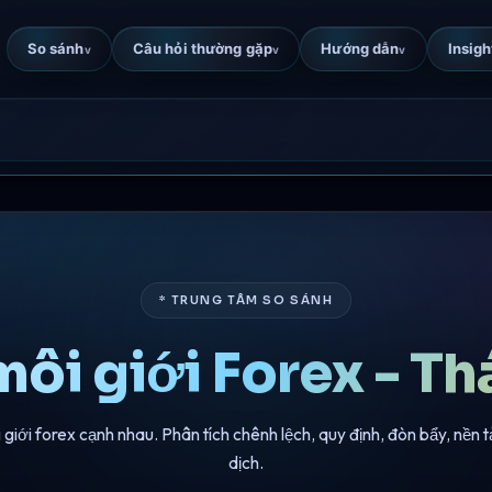
So sánh
Câu hỏi thường gặp
Hướng dẫn
Insigh
v
v
v
* TRUNG TÂM SO SÁNH
môi giới Forex - T
giới forex cạnh nhau. Phân tích chênh lệch, quy định, đòn bẩy, nền t
dịch.