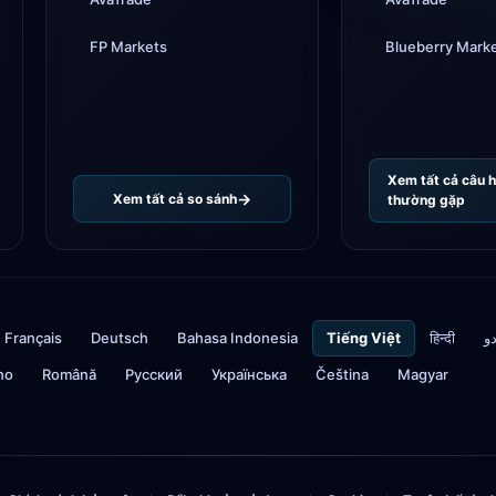
FP Markets
Blueberry Mark
Xem tất cả câu h
Xem tất cả so sánh
thường gặp
Français
Deutsch
Bahasa Indonesia
Tiếng Việt
हिन्दी
دو
ino
Română
Русский
Українська
Čeština
Magyar