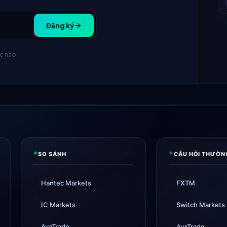
Đăng ký
úc nào
*
*
SO SÁNH
CÂU HỎI THƯỜN
Hantec Markets
FXTM
IC Markets
Switch Markets
AvaTrade
AvaTrade