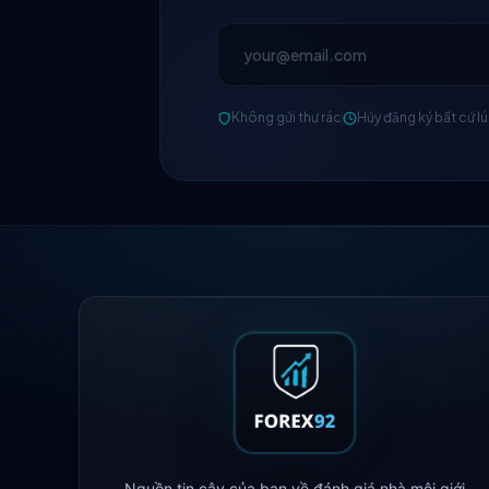
Không gửi thư rác
Hủy đăng ký bất cứ l
Nguồn tin cậy của bạn về đánh giá nhà môi giới