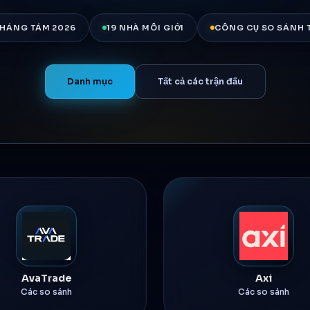
THÁNG TÁM 2026
19 NHÀ MÔI GIỚI
CÔNG CỤ SO SÁNH 
Danh mục
Tất cả các trận đấu
AvaTrade
Axi
Các so sánh
Các so sánh