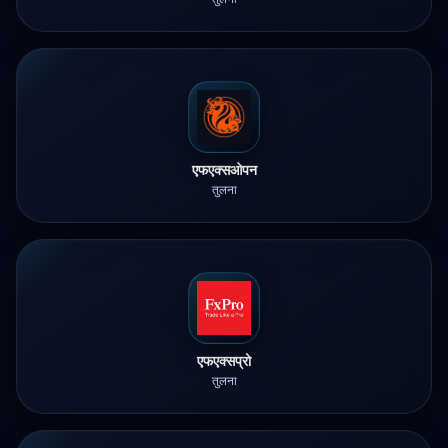
एफएक्सओपन
तुलना
एफएक्सप्रो
तुलना