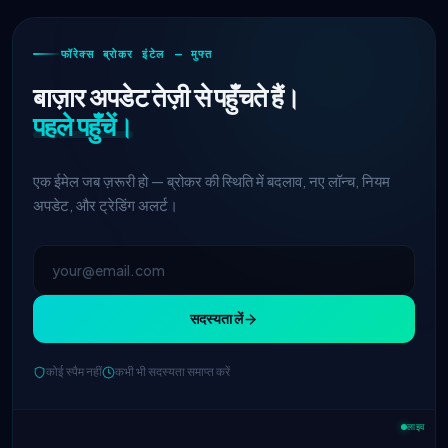
फॉरेक्स ब्रोकर इंटेल — मुफ्त
बाज़ार अपडेट तेज़ी से पहुँचते हैं।
पहले पहुँचें।
एक ईमेल जब ज़रूरी हो — ब्रोकर की स्थिति में बदलाव, नए लॉन्च, नियम
अपडेट, और ट्रेडिंग अलर्ट।
सदस्यता लें
कोई स्पैम नहीं
कभी भी सदस्यता समाप्त करें
IC Markets
EUR/USD स्प्रेड कम हुआ →
2h
0.1 पिप्स
लाइव