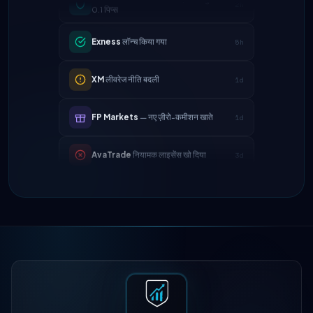
Exness
लॉन्च किया गया
5h
XM
लीवरेज नीति बदली
1d
FP Markets
— नए ज़ीरो-कमीशन खाते
1d
AvaTrade
नियामक लाइसेंस खो दिया
3d
Tickmill
निकासी गति अब 24 घंटे
4d
IC Markets
EUR/USD स्प्रेड कम हुआ →
2h
0.1 पिप्स
Exness
लॉन्च किया गया
5h
XM
लीवरेज नीति बदली
1d