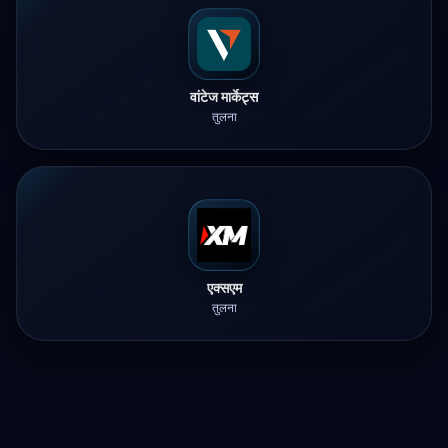
वांटेज मार्केट्स
तुलना
एक्सएम
तुलना