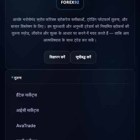
FP Markets
— नए ज़ीरो-कमीशन खाते
1d
AvaTrade
नियामक लाइसेंस खो दिया
3d
आपके भरोसेमंद स्रोत फॉरेक्स ब्रोकरेज समीक्षाओं, ट्रेडिंग प्लेटफार्म तुलना, और
बाजार विश्लेषण के लिए। हम शुरुआती और अनुभवी ट्रेडर्स को नियामित ब्रोकर्स की
तुलना स्प्रेड, लीवरेज और शुल्क के आधार पर करने में मदद करते हैं — ताकि आप
Tickmill
निकासी गति अब 24 घंटे
4d
आत्मविश्वास के साथ ट्रेड कर सकें।
विज्ञापन करें
सूचीबद्ध करें
*
तुलना
हैंटेक मार्केट्स
आईसी मार्केट्स
AvaTrade