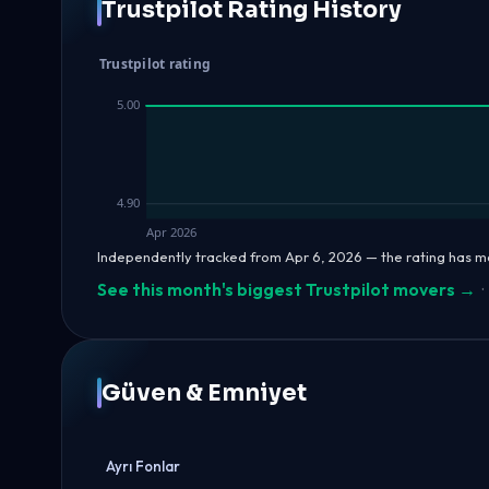
Trustpilot Rating History
Trustpilot rating
5.00
4.90
Apr 2026
Independently tracked from Apr 6, 2026 — the rating has m
See this month's biggest Trustpilot movers →
·
Güven & Emniyet
Ayrı Fonlar