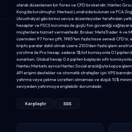
olarak düzenlenen bir forex ve CFD brokeridir; Hantec Grou
Kong'da kurulmuştur. Merkezi Londra'da bulunan ve FCA (İngi
(Avustralya) gibi birinci seviye düzenleyiciler tarafından yetk
hesaplar ve FSCS koruması ile güçlü fon güvenliği sağlayara
müşterilere hizmet vermektedir. Broker, MetaTrader 4 ve M
üzerinden 97 forex çifti, 1985'ten fazla hisse senedi CFD'si, 
kripto paralar dahil olmak üzere 2100'den fazla işlem enstr
yürütme ile Pro hesap, sadece 1$/lot komisyonla 0.1 pipten
sunarken, Global hesap 0.6 pipten başlayan sıfır komisyonlu 
Hantec Markets ayrıca Hantec Social aracılığıyla kopya işlem
API erişimi destekler ve otomatik stratejiler için VPS barınd
yatırma veya çekme ücretleri olmaması ve düşük 10$ minim
seviyeden yatırımcıya erişilebilir durumdadır.
Karşılaştır
SSS