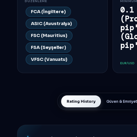
DÜZENLEME
MINIMUM
0.1
FCA (İngiltere)
(Pr
ASIC (Avustralya)
pip
(Gl
FSC (Mauritius)
pip
FSA (Seyşeller)
VFSC (Vanuatu)
EUR/USD
Rating History
Güven & Emniye