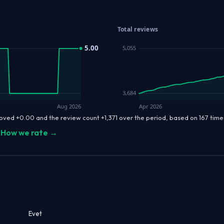
Total reviews
5.00
5,055
3,684
Aug 2026
Apr 2026
oved +0.00 and the review count +1,371 over the period, based on 167 ti
How we rate →
Evet