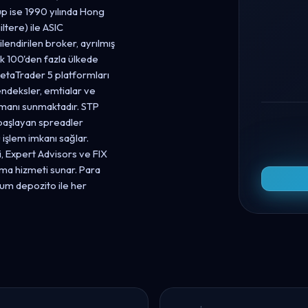
p ise 1990 yılında Hong
ltere) ile ASIC
ilendirilen broker, ayrılmış
k 100'den fazla ülkede
etaTrader 5 platformları
endeksler, emtialar ve
ümanı sunmaktadır. STP
 başlayan spreadler
işlem imkanı sağlar.
i, Expert Advisors ve FIX
ırma hizmeti sunar. Para
um depozito ile her