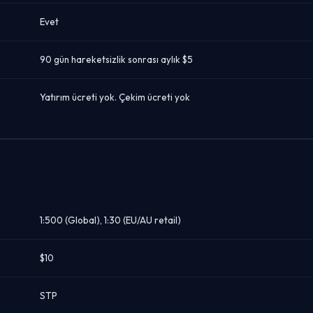
Evet
90 gün hareketsizlik sonrası aylık $5
Yatırım ücreti yok. Çekim ücreti yok
1:500 (Global), 1:30 (EU/AU retail)
$10
STP