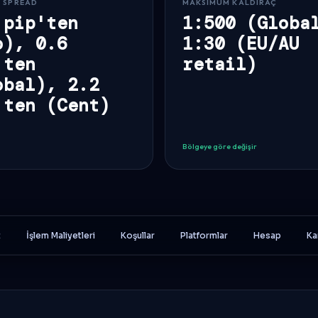
 SPREAD
MAKSIMUM KALDIRAÇ
 pip'ten
1:500 (Globa
o), 0.6
1:30 (EU/AU
'ten
retail)
obal), 2.2
'ten (Cent)
Bölgeye göre değişir
t
İşlem Maliyetleri
Koşullar
Platformlar
Hesap
Ka