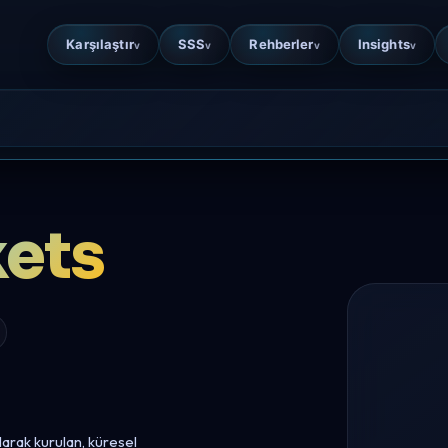
Karşılaştır
SSS
Rehberler
Insights
v
v
v
v
ets
arak kurulan, küresel