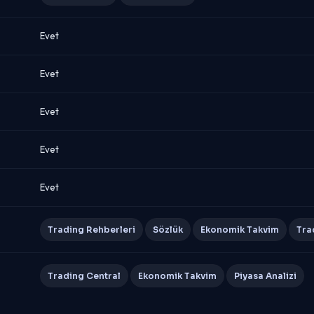
Evet
Evet
Evet
Evet
Evet
Trading Rehberleri
Sözlük
Ekonomik Takvim
Tra
Trading Central
Ekonomik Takvim
Piyasa Analizi