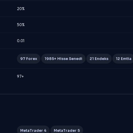
20%
50%
0.01
97 Forex
1985+ Hisse Senedi
21 Endeks
12 Emtia
97+
MetaTrader 4
MetaTrader 5