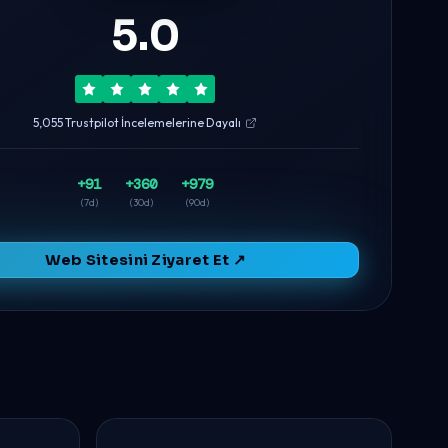
5.0
5,055 Trustpilot İncelemelerine Dayalı
+91
+360
+979
(7d)
(30d)
(90d)
Web Sitesini Ziyaret Et ↗