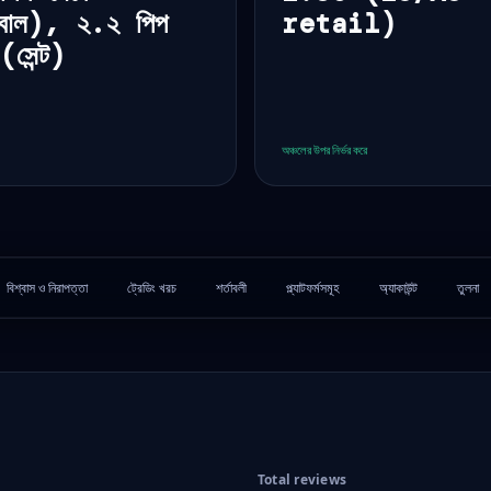
োবাল), ২.২ পিপ
retail)
(সেন্ট)
অঞ্চলের উপর নির্ভর করে
বিশ্বাস ও নিরাপত্তা
ট্রেডিং খরচ
শর্তাবলী
প্ল্যাটফর্মসমূহ
অ্যাকাউন্ট
তুলনা
Total reviews