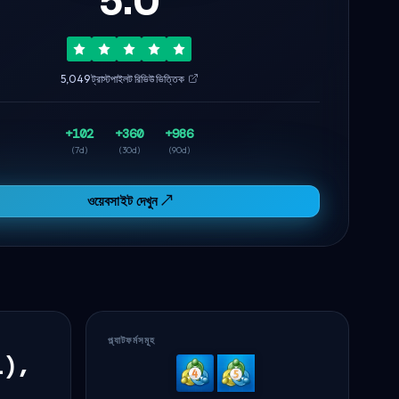
5.0
5,049 ট্রাস্টপাইলট রিভিউ ভিত্তিক
+102
+360
+986
(7d)
(30d)
(90d)
ওয়েবসাইট দেখুন ↗
প্ল্যাটফর্মসমূহ
l),
MetaTrader
MetaTrader
4
5