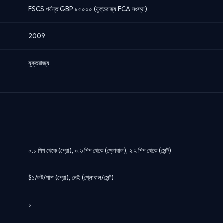
FSCS পর্যন্ত GBP ৮৫০০০ (যুক্তরাজ্য FCA সংস্থা)
2009
যুক্তরাজ্য
০.১ পিপ থেকে (প্রো), ০.৬ পিপ থেকে (গ্লোবাল), ২.২ পিপ থেকে (সেন্ট)
$১/লট/পাশ (প্রো), নেই (গ্লোবাল/সেন্ট)
১