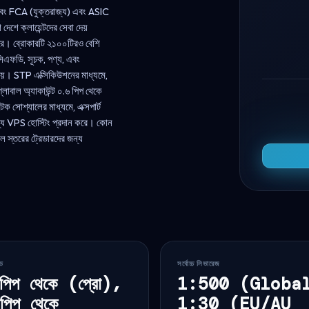
র এবং FCA (যুক্তরাজ্য) এবং ASIC
েশে ক্লায়েন্টদের সেবা দেয়
 করে। ব্রোকারটি ২১০০টিরও বেশি
 সিএফডি, সূচক, পণ্য, এবং
রা যায়। STP এক্সিকিউশনের মাধ্যমে,
লোবাল অ্যাকাউন্ট ০.৬ পিপ থেকে
ক সোশ্যালের মাধ্যমে, এক্সপার্ট
ন্য VPS হোস্টিং প্রদান করে। কোন
 স্তরের ট্রেডারদের জন্য
েড
সর্বোচ্চ লিভারেজ
পিপ থেকে (প্রো),
1:500 (Globa
পিপ থেকে
1:30 (EU/AU