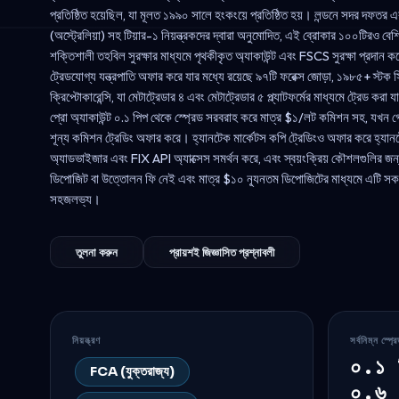
প্রতিষ্ঠিত হয়েছিল, যা মূলত ১৯৯০ সালে হংকংয়ে প্রতিষ্ঠিত হয়। লন্ডনে সদর দফত
(অস্ট্রেলিয়া) সহ টিয়ার-১ নিয়ন্ত্রকদের দ্বারা অনুমোদিত, এই ব্রোকার ১০০টিরও বেশি দ
শক্তিশালী তহবিল সুরক্ষার মাধ্যমে পৃথকীকৃত অ্যাকাউন্ট এবং FSCS সুরক্ষা প্রদান
ট্রেডযোগ্য যন্ত্রপাতি অফার করে যার মধ্যে রয়েছে ৯৭টি ফরেক্স জোড়া, ১৯৮৫+ স্টক
ক্রিপ্টোকারেন্সি, যা মেটাট্রেডার ৪ এবং মেটাট্রেডার ৫ প্ল্যাটফর্মের মাধ্যমে ট্রেড ক
প্রো অ্যাকাউন্ট ০.১ পিপ থেকে স্প্রেড সরবরাহ করে মাত্র $১/লট কমিশন সহ, যখন গ্
শূন্য কমিশন ট্রেডিং অফার করে। হ্যানটেক মার্কেটস কপি ট্রেডিংও অফার করে হ্যানটে
অ্যাডভাইজার এবং FIX API অ্যাক্সেস সমর্থন করে, এবং স্বয়ংক্রিয় কৌশলগুলির জ
ডিপোজিট বা উত্তোলন ফি নেই এবং মাত্র $১০ ন্যূনতম ডিপোজিটের মাধ্যমে এটি সকল
সহজলভ্য।
তুলনা করুন
প্রায়শই জিজ্ঞাসিত প্রশ্নাবলী
নিয়ন্ত্রণ
সর্বনিম্ন স্প্র
০.১ 
FCA (যুক্তরাজ্য)
০.৬ 