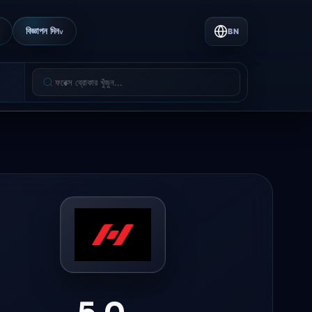
বিজ্ঞাপন দিন
BN
v