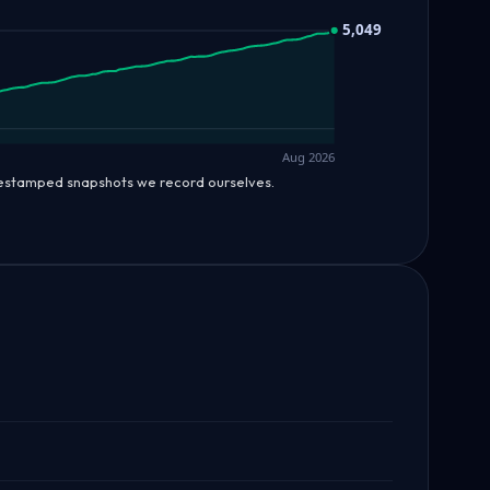
5,049
Aug 2026
mestamped snapshots we record ourselves.