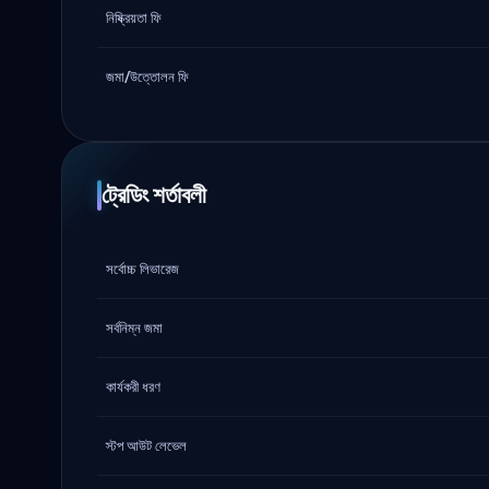
নিষ্ক্রিয়তা ফি
জমা/উত্তোলন ফি
ট্রেডিং শর্তাবলী
সর্বোচ্চ লিভারেজ
সর্বনিম্ন জমা
কার্যকরী ধরণ
স্টপ আউট লেভেল