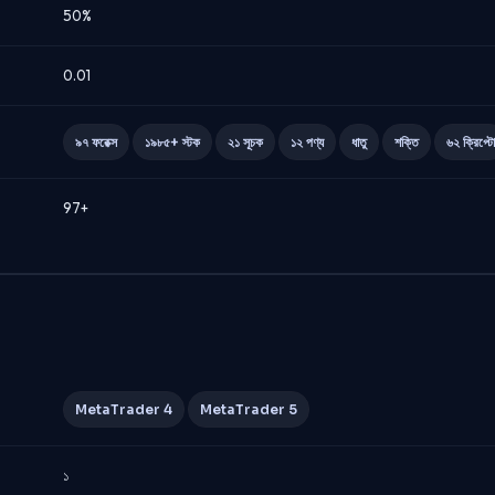
50%
0.01
৯৭ ফরেক্স
১৯৮৫+ স্টক
২১ সূচক
১২ পণ্য
ধাতু
শক্তি
৬২ ক্রিপ্টো
97+
MetaTrader 4
MetaTrader 5
১