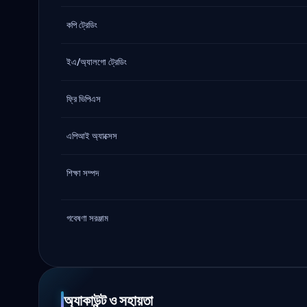
কপি ট্রেডিং
ইএ/অ্যালগো ট্রেডিং
ফ্রি ভিপিএস
এপিআই অ্যাক্সেস
শিক্ষা সম্পদ
গবেষণা সরঞ্জাম
অ্যাকাউন্ট ও সহায়তা