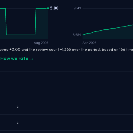
5.00
5,049
3,684
Aug 2026
Apr 2026
oved +0.00 and the review count +1,365 over the period, based on 166 ti
How we rate →
১
১