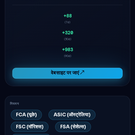
+88
(7d)
+320
(30d)
+983
(90d)
वेबसाइट पर जाएं ↗
नियमन
FCA (यूके)
ASIC (ऑस्ट्रेलिया)
FSC (मॉरिशस)
FSA (सेशेल्स)