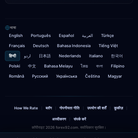
भाषा
English
Português
Español
العربية
Türkçe
Français
Deutsch
Bahasa Indonesia
Tiếng Việt
हिन्दी
اردو
日本語
Nederlands
Italiano
한국어
Polski
中文
Bahasa Melayu
ไทย
বাংলা
Filipino
Română
Русский
Українська
Čeština
Magyar
How We Rate
ब्लॉग
गोपनीयता नीति
उपयोग की शर्तें
कुकीज़
|
|
|
|
|
अस्वीकरण
संपर्क करें
|
कॉपीराइट 2026 forex92.com. सर्वाधिकार सुरक्षित।