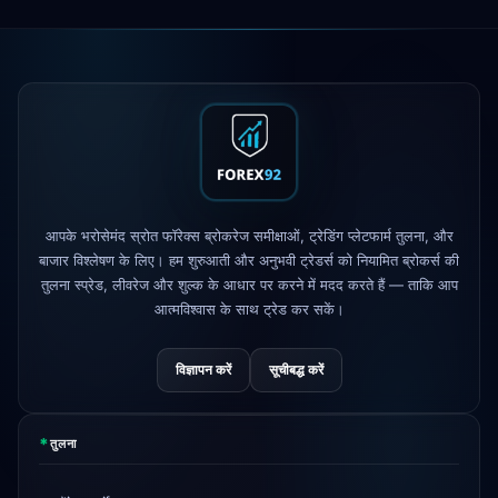
Exness
लॉन्च किया गया
5h
XM
लीवरेज नीति बदली
1d
FP Markets
— नए ज़ीरो-कमीशन खाते
1d
AvaTrade
नियामक लाइसेंस खो दिया
3d
आपके भरोसेमंद स्रोत फॉरेक्स ब्रोकरेज समीक्षाओं, ट्रेडिंग प्लेटफार्म तुलना, और
Tickmill
निकासी गति अब 24 घंटे
4d
बाजार विश्लेषण के लिए। हम शुरुआती और अनुभवी ट्रेडर्स को नियामित ब्रोकर्स की
तुलना स्प्रेड, लीवरेज और शुल्क के आधार पर करने में मदद करते हैं — ताकि आप
आत्मविश्वास के साथ ट्रेड कर सकें।
विज्ञापन करें
सूचीबद्ध करें
*
तुलना