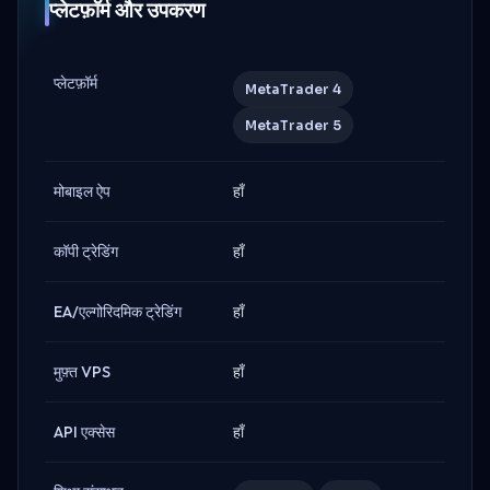
प्लेटफ़ॉर्म और उपकरण
प्लेटफ़ॉर्म
MetaTrader 4
MetaTrader 5
मोबाइल ऐप
हाँ
कॉपी ट्रेडिंग
हाँ
EA/एल्गोरिदमिक ट्रेडिंग
हाँ
मुफ़्त VPS
हाँ
API एक्सेस
हाँ