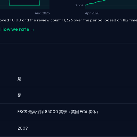
3,684
Aug 2026
Apr 2026
oved +0.00 and the review count +1,323 over the period, based on 162 ti
How we rate →
是
是
FSCS 最高保障 85000 英镑（英国 FCA 实体）
2009