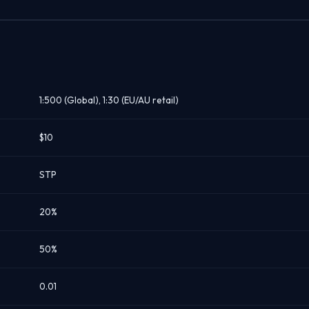
1:500 (Global), 1:30 (EU/AU retail)
$10
STP
20%
50%
0.01