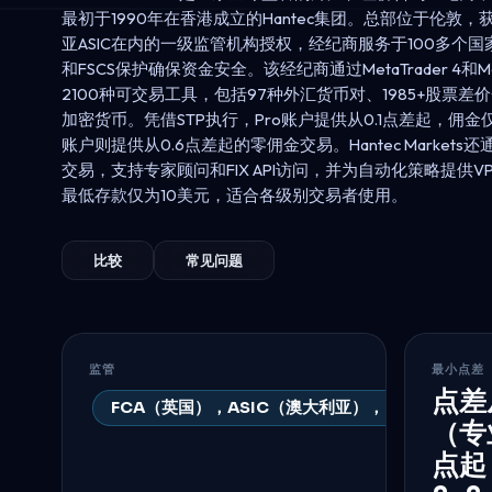
最初于1990年在香港成立的Hantec集团。总部位于伦敦，
亚ASIC在内的一级监管机构授权，经纪商服务于100多个
和FSCS保护确保资金安全。该经纪商通过MetaTrader 4和Me
2100种可交易工具，包括97种外汇货币对、1985+股票
加密货币。凭借STP执行，Pro账户提供从0.1点差起，佣金仅为
账户则提供从0.6点差起的零佣金交易。Hantec Markets还通过H
交易，支持专家顾问和FIX API访问，并为自动化策略提供
最低存款仅为10美元，适合各级别交易者使用。
比较
常见问题
监管
最小点差
点差
FCA（英国），ASIC（澳大利亚），FSC（毛里求
（专
点起