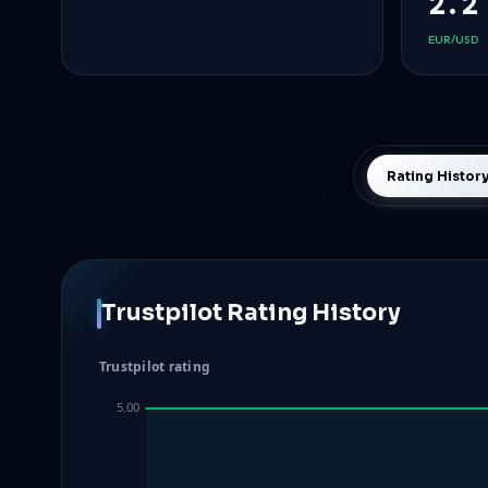
2.
EUR/USD
Rating Histor
Trustpilot Rating History
Trustpilot rating
5.00