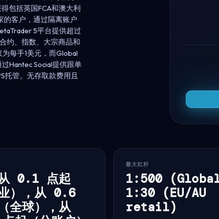
获得包括英国FCA和澳大利
国家的客户，通过隔离账户
taTrader 5平台提供超过
差价合约、指数、大宗商品和
每手1美元，而Global
antec Social提供跟单
VPS托管。无存取款费用且
最大杠杆
从 0.1 点起
1:500 (Globa
斯），FSA（塞舌尔），VFSC（瓦努阿图）
业），从 0.6
1:30 (EU/AU
（全球），从
retail)