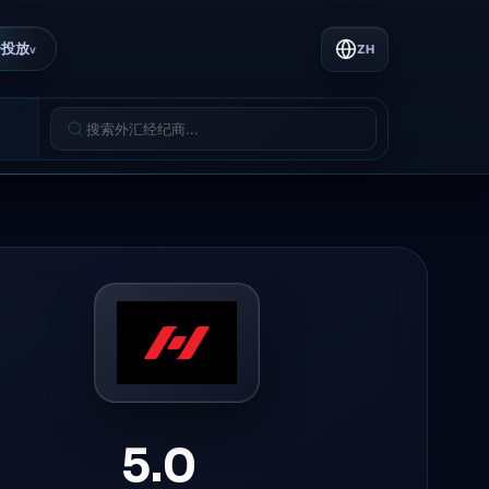
告投放
ZH
v
5.0