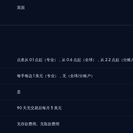
英国
点差从 0.1 点起（专业），从 0.6 点起（全球），从 2.2 点起（分账
每手每边 1 美元（专业），无（全球/分账户）
是
90 天无交易后每月 5 美元
无存款费用。无取款费用