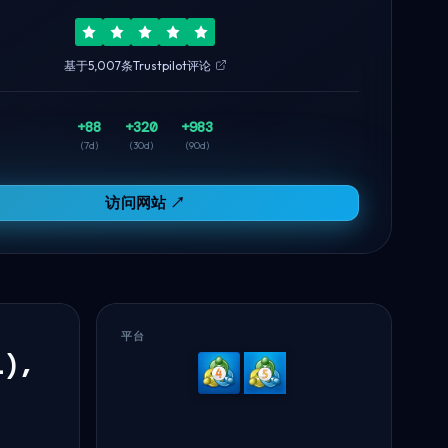
基于5,007条Trustpilot评论
+88
+320
+983
(7d)
(30d)
(90d)
访问网站 ↗
平台
l),
MetaTrader
MetaTrader
4
5