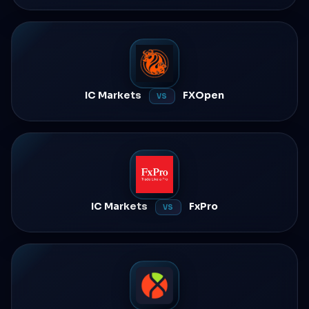
IC Markets
FXOpen
VS
IC Markets
FxPro
VS