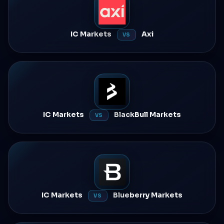
IC Markets
Axi
VS
IC Markets
BlackBull Markets
VS
IC Markets
Blueberry Markets
VS