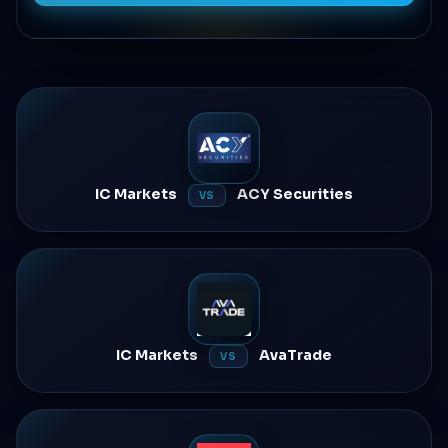
IC Markets
ACY Securities
VS
IC Markets
AvaTrade
VS