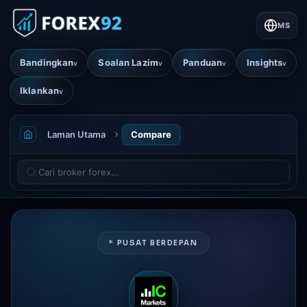
MS
Bandingkan
Soalan Lazim
Panduan
Insights
v
v
v
v
Iklankan
v
Laman Utama
Compare
* PUSAT BERDEPAN