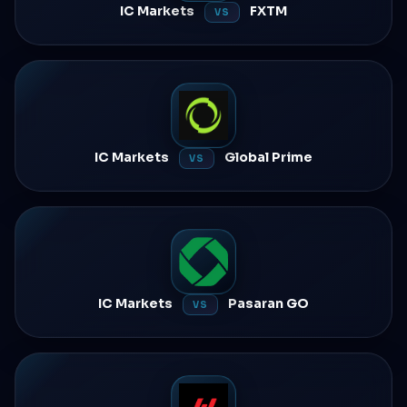
IC Markets
FXTM
VS
IC Markets
Global Prime
VS
IC Markets
Pasaran GO
VS