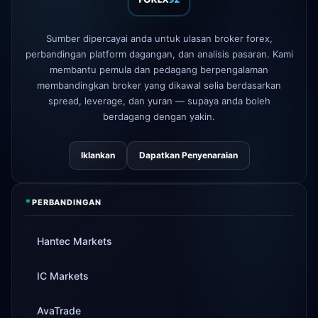
1d
baru
AvaTrade
lesen pengawalseliaan
Sumber dipercayai anda untuk ulasan broker forex,
3d
hilang
perbandingan platform dagangan, dan analisis pasaran. Kami
membantu pemula dan pedagang berpengalaman
Tickmill
kelajuan pengeluaran kini
4d
24 jam
membandingkan broker yang dikawal selia berdasarkan
spread, leverage, dan yuran — supaya anda boleh
berdagang dengan yakin.
Iklankan
Dapatkan Penyenaraian
*
PERBANDINGAN
Hantec Markets
IC Markets
AvaTrade