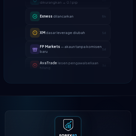
Exness
dilancarkan
5h
XM
dasar leverage diubah
1d
FP Markets
— akaun tanpa komisen
1d
baru
AvaTrade
lesen pengawalseliaan
3d
hilang
Tickmill
kelajuan pengeluaran kini
4d
24 jam
IC Markets
spread EUR/USD
2h
dikurangkan → 0.1 pip
Exness
dilancarkan
5h
XM
dasar leverage diubah
1d
FP Markets
— akaun tanpa komisen