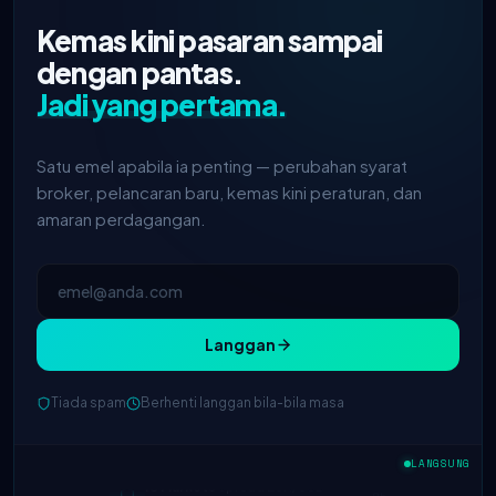
Kemas kini pasaran sampai
dengan pantas.
Jadi yang pertama.
Satu emel apabila ia penting — perubahan syarat
broker, pelancaran baru, kemas kini peraturan, dan
amaran perdagangan.
Langgan
Tiada spam
Berhenti langgan bila-bila masa
IC Markets
spread EUR/USD
2h
dikurangkan → 0.1 pip
LANGSUNG