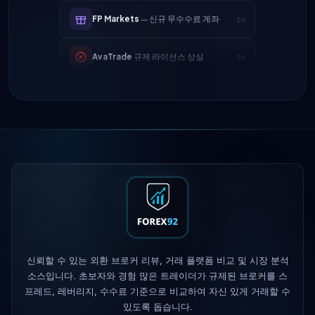
AvaTrade
규제 라이선스 상실
3d
Tickmill
출금 속도 24시간으로 단축
4d
IC Markets
EUR/USD 스프레드 축소
2h
→ 0.1핍
Exness
출시됨
5h
XM
레버리지 정책 변경
1d
FP Markets
— 신규 무수수료 계좌
1d
AvaTrade
규제 라이선스 상실
3d
신뢰할 수 있는 외환 브로커 리뷰, 거래 플랫폼 비교 및 시장 분석
소스입니다. 초보자와 경험 많은 트레이더가 규제된 브로커를 스
프레드, 레버리지, 수수료 기준으로 비교하여 자신 있게 거래할 수
Tickmill
출금 속도 24시간으로 단축
4d
있도록 돕습니다.