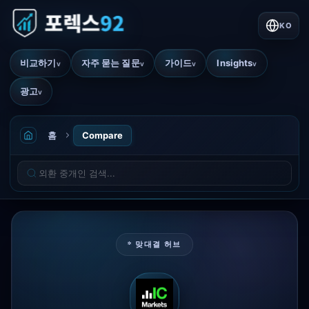
KO
비교하기
자주 묻는 질문
가이드
Insights
v
v
v
v
광고
v
홈
Compare
* 맞대결 허브