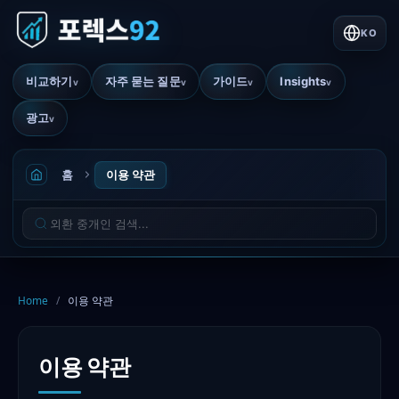
KO
비교하기
자주 묻는 질문
가이드
Insights
v
v
v
v
광고
v
홈
이용 약관
Home
/
이용 약관
이용 약관