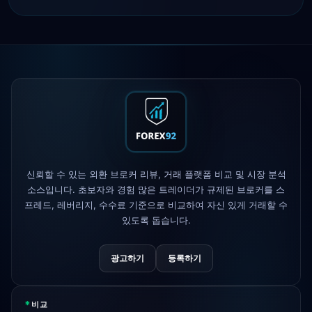
Tickmill
출금 속도 24시간으로 단축
4d
IC Markets
EUR/USD 스프레드 축소
2h
→ 0.1핍
Exness
출시됨
5h
XM
레버리지 정책 변경
1d
FP Markets
— 신규 무수수료 계좌
1d
신뢰할 수 있는 외환 브로커 리뷰, 거래 플랫폼 비교 및 시장 분석
소스입니다. 초보자와 경험 많은 트레이더가 규제된 브로커를 스
AvaTrade
규제 라이선스 상실
3d
프레드, 레버리지, 수수료 기준으로 비교하여 자신 있게 거래할 수
있도록 돕습니다.
Tickmill
출금 속도 24시간으로 단축
4d
광고하기
등록하기
*
비교