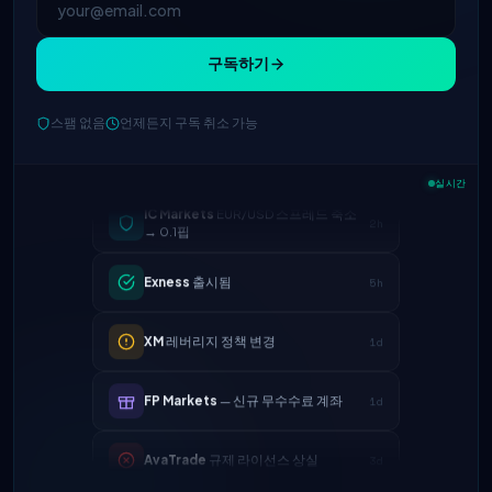
구독하기
스팸 없음
언제든지 구독 취소 가능
실시간
IC Markets
EUR/USD 스프레드 축소
2h
→ 0.1핍
Exness
출시됨
5h
XM
레버리지 정책 변경
1d
FP Markets
— 신규 무수수료 계좌
1d
AvaTrade
규제 라이선스 상실
3d