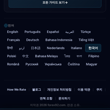
모든 가이드 보기
언어
English
Português
Español
العربية
Türkçe
Français
Deutsch
Bahasa Indonesia
Tiếng Việt
हिन्दी
اردو
日本語
Nederlands
Italiano
한국어
Polski
中文
Bahasa Melayu
ไทย
বাংলা
Filipino
Română
Русский
Українська
Čeština
Magyar
How We Rate
블로그
개인정보 처리방침
이용 약관
쿠키
|
|
|
|
|
면책 조항
문의하기
|
저작권 2026 forex92.com. 판권 소유.