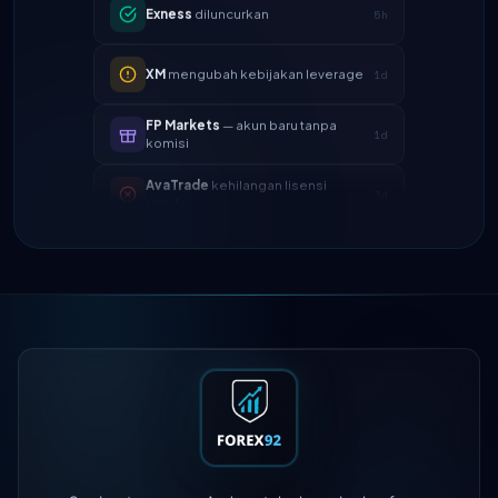
XM
mengubah kebijakan leverage
1d
FP Markets
— akun baru tanpa
1d
komisi
AvaTrade
kehilangan lisensi
3d
regulasi
Tickmill
kecepatan penarikan
4d
sekarang 24 jam
IC Markets
spread EUR/USD
2h
berkurang → 0.1 pips
Exness
diluncurkan
5h
XM
mengubah kebijakan leverage
1d
FP Markets
— akun baru tanpa
1d
komisi