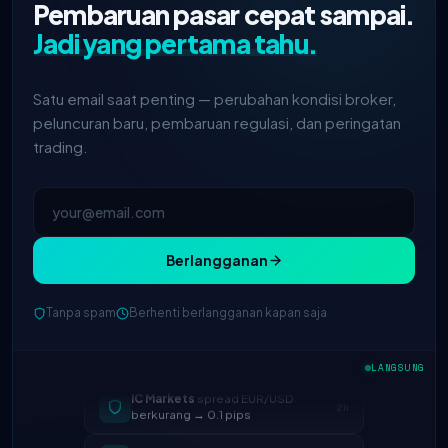
Pembaruan pasar cepat sampai.
Jadi yang pertama tahu.
Satu email saat penting — perubahan kondisi broker,
peluncuran baru, pembaruan regulasi, dan peringatan
trading.
Berlangganan
Tanpa spam
Berhenti berlangganan kapan saja
LANGSUNG
IC Markets
spread EUR/USD
2h
berkurang → 0.1 pips
Exness
diluncurkan
5h