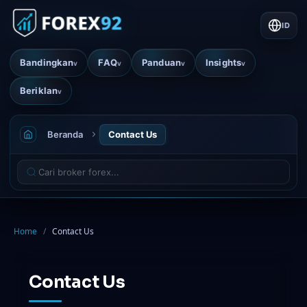
ID
Bandingkan
FAQ
Panduan
Insights
v
v
v
v
Beriklan
v
Beranda
Contact Us
Home
/
Contact Us
Contact Us