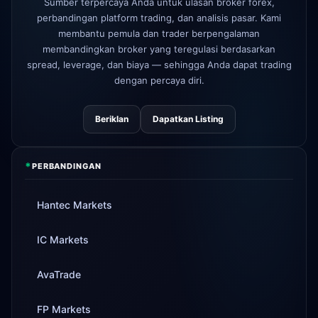
Sumber terpercaya Anda untuk ulasan broker forex,
perbandingan platform trading, dan analisis pasar. Kami
AvaTrade
kehilangan lisensi
3d
regulasi
membantu pemula dan trader berpengalaman
membandingkan broker yang teregulasi berdasarkan
Tickmill
kecepatan penarikan
4d
spread, leverage, dan biaya — sehingga Anda dapat trading
sekarang 24 jam
dengan percaya diri.
Beriklan
Dapatkan Listing
*
PERBANDINGAN
Hantec Markets
IC Markets
AvaTrade
FP Markets