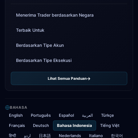
Menerima Trader berdasarkan Negara
Terbaik Untuk
Berdasarkan Tipe Akun
Berdasarkan Tipe Eksekusi
Lihat Semua Panduan
BAHASA
English
Português
Español
العربية
Türkçe
Français
Deutsch
Bahasa Indonesia
Tiếng Việt
हिन्दी
اردو
日本語
Nederlands
Italiano
한국어