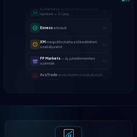
2h
ÉLŐ
spread → 0,1 pip
Exness
elindult
5h
XM
megváltoztatta a tőkeáttételi
1d
szabályzatot
FP Markets
— új, jutalékmentes
1d
számlák
AvaTrade
elvesztette a szabályozói
3d
engedélyt
Tickmill
kifizetés sebessége most
4d
24 óra
IC Markets
csökkentett EUR/USD
2h
spread → 0,1 pip
Exness
elindult
5h
XM
megváltoztatta a tőkeáttételi
1d
szabályzatot