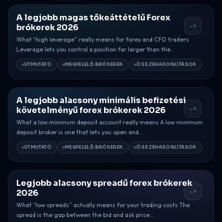
A legjobb magas tőkeáttételű Forex
->
brókerek 2026
What “high leverage” really means for forex and CFD traders
Leverage lets you control a position far larger than the...
ÚTMUTATÓ
MEGFELELŐ BRÓKEREK
ÖSSZEHASONLÍTÁSOK
A legjobb alacsony minimális befizetési
->
követelményű forex brókerek 2026
What a low minimum deposit account really means A low minimum
deposit broker is one that lets you open and...
ÚTMUTATÓ
MEGFELELŐ BRÓKEREK
ÖSSZEHASONLÍTÁSOK
Legjobb alacsony spreadű forex brókerek
->
2026
What “low spreads” actually means for your trading costs The
spread is the gap between the bid and ask price...