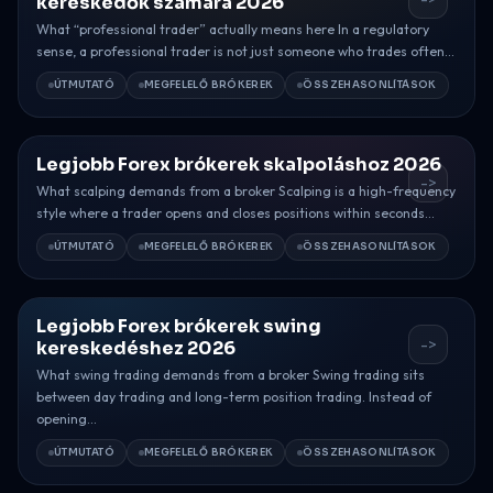
kereskedők számára 2026
What “professional trader” actually means here In a regulatory
sense, a professional trader is not just someone who trades often...
ÚTMUTATÓ
MEGFELELŐ BRÓKEREK
ÖSSZEHASONLÍTÁSOK
Legjobb Forex brókerek skalpoláshoz 2026
->
What scalping demands from a broker Scalping is a high-frequency
style where a trader opens and closes positions within seconds...
ÚTMUTATÓ
MEGFELELŐ BRÓKEREK
ÖSSZEHASONLÍTÁSOK
Legjobb Forex brókerek swing
->
kereskedéshez 2026
What swing trading demands from a broker Swing trading sits
between day trading and long-term position trading. Instead of
opening...
ÚTMUTATÓ
MEGFELELŐ BRÓKEREK
ÖSSZEHASONLÍTÁSOK