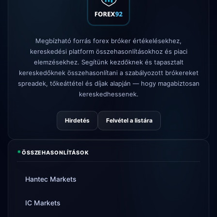
FP Markets
— új, jutalékmentes
1d
számlák
Megbízható forrás forex bróker értékelésekhez,
AvaTrade
elvesztette a szabályozói
3d
engedélyt
kereskedési platform összehasonlításokhoz és piaci
elemzésekhez. Segítünk kezdőknek és tapasztalt
Tickmill
kifizetés sebessége most
4d
kereskedőknek összehasonlítani a szabályozott brókereket
24 óra
spreadek, tőkeáttétel és díjak alapján — hogy magabiztosan
kereskedhessenek.
Hirdetés
Felvétel a listára
*
ÖSSZEHASONLÍTÁSOK
Hantec Markets
IC Markets