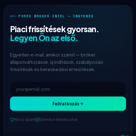
FOREX BROKER INTEL — INGYENES
Piaci frissítések gyorsan.
Legyen Ön az első.
Egyetlen e-mail, amikor számít — bróker
állapotváltozások, új indítások, szabályozási
frissítések és kereskedési értesítések.
Feliratkozás
Nincs spam
Bármikor leiratkozhat
IC Markets
csökkentett EUR/USD