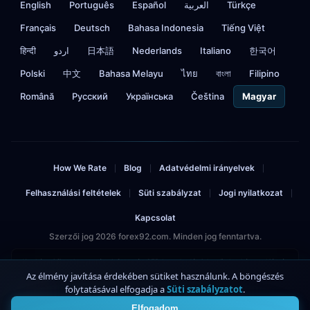
English
Português
Español
العربية
Türkçe
Français
Deutsch
Bahasa Indonesia
Tiếng Việt
हिन्दी
اردو
日本語
Nederlands
Italiano
한국어
Polski
中文
Bahasa Melayu
ไทย
বাংলা
Filipino
Română
Русский
Українська
Čeština
Magyar
How We Rate
Blog
Adatvédelmi irányelvek
|
|
|
Felhasználási feltételek
Süti szabályzat
Jogi nyilatkozat
|
|
|
Kapcsolat
Szerzői jog 2026 forex92.com. Minden jog fenntartva.
Kockázati figyelmeztetés: A forex és CFD kereskedés jelentős kockázattal jár, és
befektetett tőkéje elvesztéséhez vezethet. Ne fektessen be többet, mint
Az élmény javítása érdekében sütiket használunk. A böngészés
amennyit megengedhet magának, hogy elveszítsen. Ez az oldal
folytatásával elfogadja a
Süti szabályzatot
.
4
partnerhivatkozásokat tartalmaz.
Elfogadom