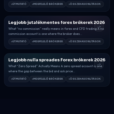
ÚTMUTATÓ
MEGFELELŐ BRÓKEREK
ÖSSZEHASONLÍTÁSOK
Legjobb jutalékmentes forex brókerek 2026
->
What “no commission” really means in forex and CFD trading A no
commission account is one where the broker does...
ÚTMUTATÓ
MEGFELELŐ BRÓKEREK
ÖSSZEHASONLÍTÁSOK
Legjobb nulla spreades Forex brókerek 2026
->
What “Zero Spread” Actually Means A zero spread account is one
where the gap between the bid and ask price...
ÚTMUTATÓ
MEGFELELŐ BRÓKEREK
ÖSSZEHASONLÍTÁSOK