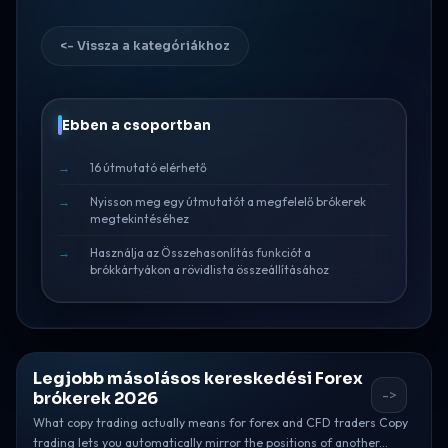
<- Vissza a kategóriákhoz
Ebben a csoportban
16 útmutató elérhető
Nyisson meg egy útmutatót a megfelelő brókerek
megtekintéséhez
Használja az Összehasonlítás funkciót a
brókkártyákon a rövidlista összeállításához
Legjobb másolásos kereskedési Forex
->
brókerek 2026
What copy trading actually means for forex and CFD traders Copy
trading lets you automatically mirror the positions of another...