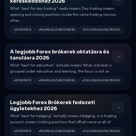
kereskedéshez 2026
What “best for day trading” really means Day trading means
opening and closing positions inside the same trading session,
often...
ÚTMUTATÓ
MEGFELELŐ BRÓKEREK
ÖSSZEHASONLÍTÁSOK
A legjobb Forex brókerek oktatásra és
->
tanulásra 2026
What “best for education” actually means When a broker is
grouped under education and learning, the focus is not on...
ÚTMUTATÓ
MEGFELELŐ BRÓKEREK
ÖSSZEHASONLÍTÁSOK
Legjobb Forex Brókerek fedezeti
->
ügyletekhez 2026
What “best for hedging” actually means Hedging, in a trading
account, means holding positions that offset some or all of...
ÚTMUTATÓ
MEGFELELŐ BRÓKEREK
ÖSSZEHASONLÍTÁSOK