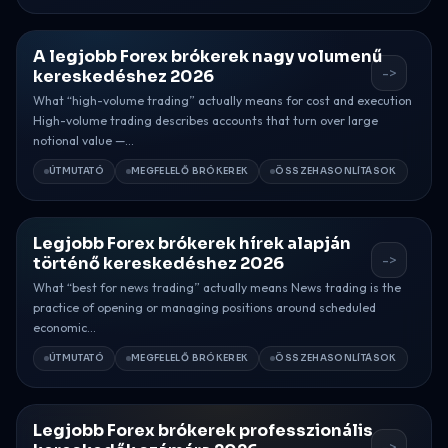
A legjobb Forex brókerek nagy volumenű
->
kereskedéshez 2026
What “high-volume trading” actually means for cost and execution
High-volume trading describes accounts that turn over large
notional value —...
ÚTMUTATÓ
MEGFELELŐ BRÓKEREK
ÖSSZEHASONLÍTÁSOK
Legjobb Forex brókerek hírek alapján
->
történő kereskedéshez 2026
What “best for news trading” actually means News trading is the
practice of opening or managing positions around scheduled
economic...
ÚTMUTATÓ
MEGFELELŐ BRÓKEREK
ÖSSZEHASONLÍTÁSOK
Legjobb Forex brókerek professzionális
->