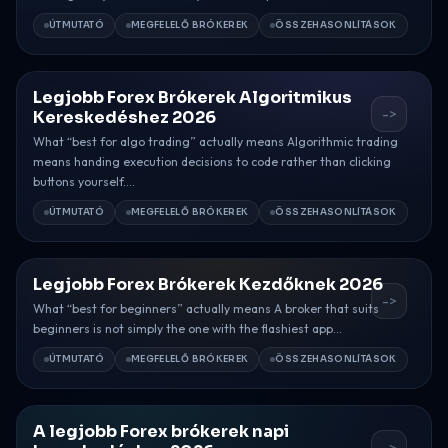
ÚTMUTATÓ
MEGFELELŐ BRÓKEREK
ÖSSZEHASONLÍTÁSOK
Legjobb Forex Brókerek Algoritmikus
->
Kereskedéshez 2026
What “best for algo trading” actually means Algorithmic trading
means handing execution decisions to code rather than clicking
buttons yourself....
ÚTMUTATÓ
MEGFELELŐ BRÓKEREK
ÖSSZEHASONLÍTÁSOK
Legjobb Forex Brókerek Kezdőknek 2026
->
What “best for beginners” actually means A broker that suits
beginners is not simply the one with the flashiest app...
ÚTMUTATÓ
MEGFELELŐ BRÓKEREK
ÖSSZEHASONLÍTÁSOK
A legjobb Forex brókerek napi
->