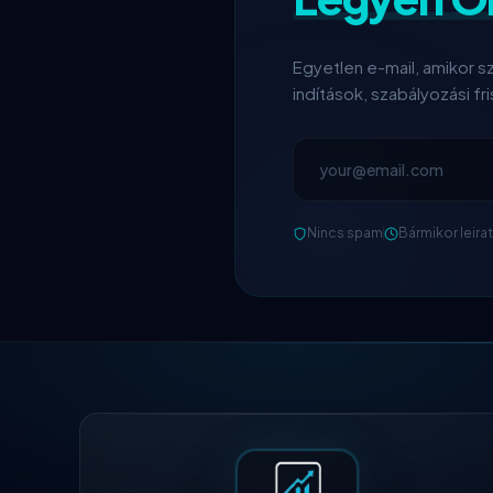
Egyetlen e-mail, amikor sz
indítások, szabályozási f
Nincs spam
Bármikor leira