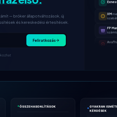
XM
meg
szabál
ámít — bróker állapotváltozások, új
FP Ma
száml
rissítések és kereskedési értesítések.
AvaTr
enged
Feliratkozás
Tickmi
24 óra
tkozhat
IC Mar
spread
Exnes
XM
meg
szabál
FP Ma
száml
*
ÖSSZEHASONLÍTÁSOK
GYAKRAN ISMÉT
*
KÉRDÉSEK
AvaTr