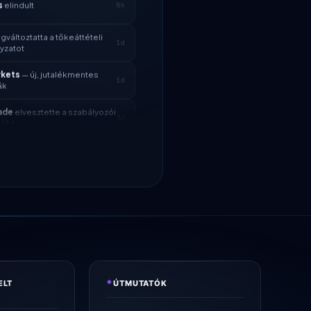
változtatta a tőkeáttételi
1d
yzatot
rkets
— új, jutalékmentes
1d
ák
ade
elvesztette a szabályozói
3d
élyt
ll
kifizetés sebessége most
4d
kets
csökkentett EUR/USD
2h
 → 0,1 pip
s
elindult
5h
változtatta a tőkeáttételi
1d
yzatot
rkets
— új, jutalékmentes
1d
ák
*
ELT
ÚTMUTATÓK
ade
elvesztette a szabályozói