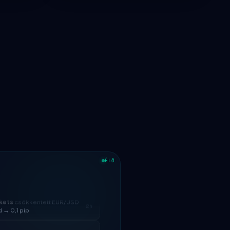
ÉLŐ
kets
csökkentett EUR/USD
2h
 → 0,1 pip
s
elindult
5h