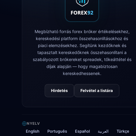
Megbízható forrás forex bróker értékelésekhez,
kereskedési platform összehasonlításokhoz és
piaci elemzésekhez. Segítünk kezdőknek és
tapasztalt kereskedőknek összehasonlítani a
szabályozott brókereket spreadek, tőkeáttétel és
díjak alapján — hogy magabiztosan
kereskedhessenek.
Hirdetés
Felvétel a listára
NYELV
English
Português
Español
العربية
Türkçe