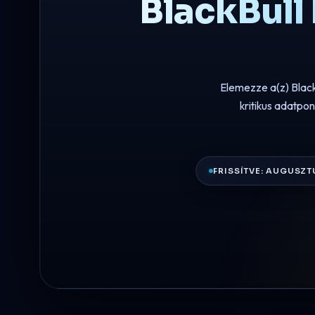
BlackBull
Elemezze a(z) Black
kritikus adatpon
FRISSÍTVE: AUGUSZT