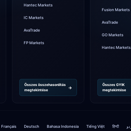
enged
Hantec Markets
Fusion Markets
Tickmi
IC Markets
24 óra
AvaTrade
AvaTrade
GO Markets
FP Markets
Hantec Markets
Összes összehasonlítás
Összes GYIK
megtekintése
megtekintése
Français
Deutsch
Bahasa Indonesia
Tiếng Việt
हिन्दी
دو