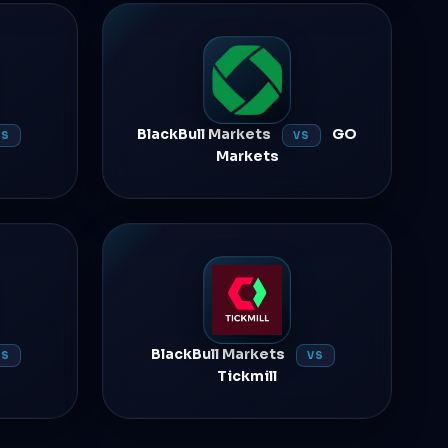
BlackBull Markets
GO
VS
VS
Markets
BlackBull Markets
VS
VS
Tickmill