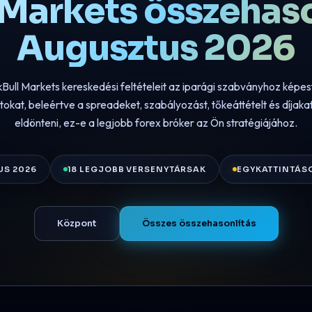
 Markets összehaso
Augusztus 2026
Bull Markets kereskedési feltételeit az iparági szabványhoz képest
tokat, beleértve a spreadeket, szabályozást, tőkeáttételt és díjaka
eldönteni, ez-e a legjobb forex bróker az Ön stratégiájához.
US 2026
18 LEGJOBB VERSENYTÁRSAK
EGYKATTINTÁS
Központ
Összes összehasonlítás