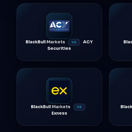
BlackBull Markets
ACY
Bla
VS
Securities
BlackBull Markets
Blac
VS
Exness