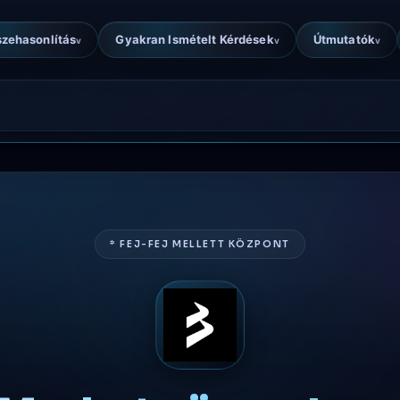
zehasonlítás
Gyakran Ismételt Kérdések
Útmutatók
v
v
v
* FEJ-FEJ MELLETT KÖZPONT