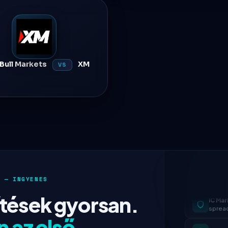
Bull Markets
XM
VS
IC Mar
 — INGYENES
spread
sítések gyorsan.
Exnes
 az első.