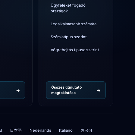
3d
élyt
Ügyfeleket fogadó
országok
ll
kifizetés sebessége most
4d
Legalkalmasabb számára
Számlatípus szerint
Végrehajtás típusa szerint
Összes útmutató
megtekintése
ار
日本語
Nederlands
Italiano
한국어