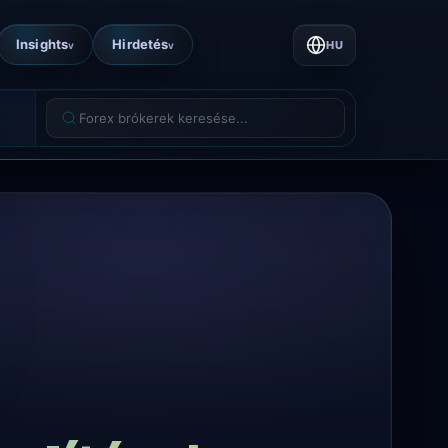
Insights
Hirdetés
HU
v
v