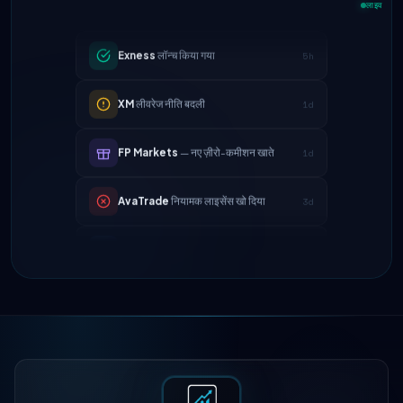
लाइव
Exness
लॉन्च किया गया
5h
XM
लीवरेज नीति बदली
1d
FP Markets
— नए ज़ीरो-कमीशन खाते
1d
AvaTrade
नियामक लाइसेंस खो दिया
3d
Tickmill
निकासी गति अब 24 घंटे
4d
IC Markets
EUR/USD स्प्रेड कम हुआ →
2h
0.1 पिप्स
Exness
लॉन्च किया गया
5h
XM
लीवरेज नीति बदली
1d
FP Markets
— नए ज़ीरो-कमीशन खाते
1d