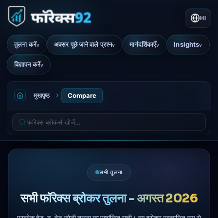
HI
तुलना करें
अक्सर पूछे जाने वाले प्रश्न
मार्गदर्शिकाएँ
Insights
v
v
v
v
विज्ञापन करें
v
मुखपृष्ठ
Compare
सभी तुलना
सभी फॉरेक्स ब्रोकर तुलना - अगस्त 2026
प्रत्येक हेड-टू-हेड जोड़ी तुलना का पृष्ठांकित सूची। नए ब्रोकर स्वचालित रूप से