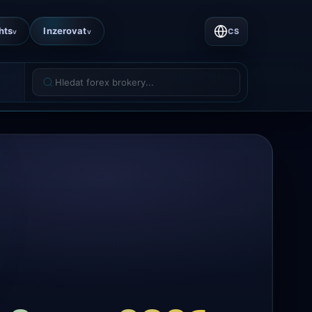
hts
Inzerovat
CS
v
v