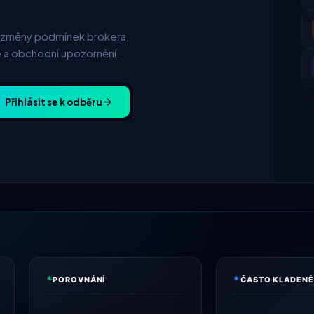
— změny podmínek brokera,
e a obchodní upozornění.
Přihlásit se k odběru
*
*
POROVNÁNÍ
ČASTO KLADENÉ