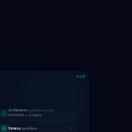
ŽIVĚ
IC Markets
snížený spread
2h
EUR/USD → 0,1 pipu
Exness
spuštěno
5h
XM
změněna politika pákového
1d