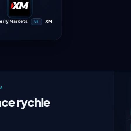
erry Markets
XM
VS
MA
ace rychle