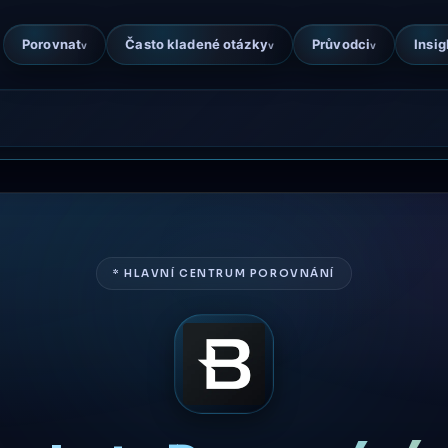
Porovnat
Často kladené otázky
Průvodci
Insig
v
v
v
* HLAVNÍ CENTRUM POROVNÁNÍ