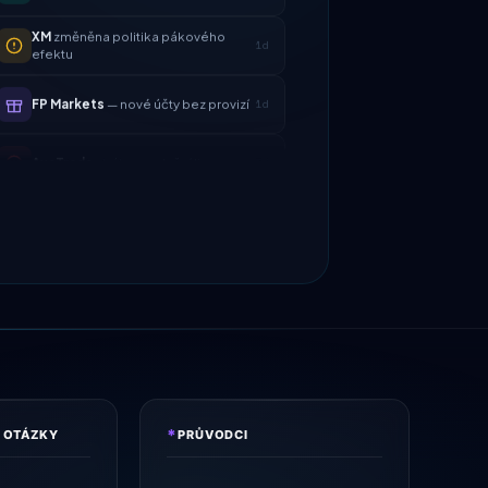
efektu
FP Markets
— nové účty bez provizí
1d
AvaTrade
ztráta regulační licence
3d
Tickmill
rychlost výběru nyní 24
4d
hodin
IC Markets
snížený spread
2h
EUR/USD → 0,1 pipu
Exness
spuštěno
5h
XM
změněna politika pákového
1d
efektu
FP Markets
— nové účty bez provizí
1d
*
 OTÁZKY
PRŮVODCI
AvaTrade
ztráta regulační licence
3d