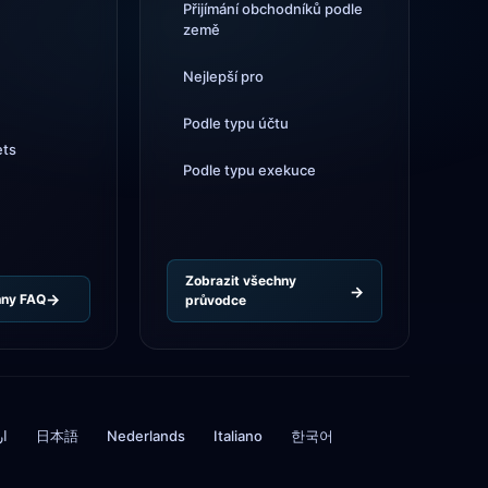
Přijímání obchodníků podle
Tickmill
rychlost výběru nyní 24
země
4d
hodin
Nejlepší pro
Podle typu účtu
ets
Podle typu exekuce
Zobrazit všechny
hny FAQ
průvodce
ار
日本語
Nederlands
Italiano
한국어