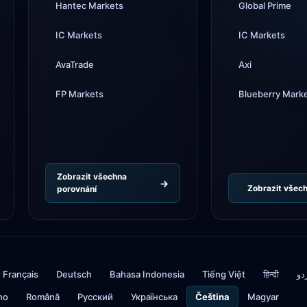
Hantec Markets
Global Prime
IC Markets
IC Markets
AvaTrade
Axi
FP Markets
Blueberry Mark
Zobrazit všechna
Zobrazit všec
porovnání
Français
Deutsch
Bahasa Indonesia
Tiếng Việt
हिन्दी
دو
ino
Română
Русский
Українська
Čeština
Magyar