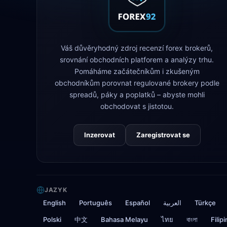
Váš důvěryhodný zdroj recenzí forex brokerů,
srovnání obchodních platforem a analýzy trhu.
Pomáháme začátečníkům i zkušeným
obchodníkům porovnat regulované brokery podle
spreadů, páky a poplatků – abyste mohli
obchodovat s jistotou.
Inzerovat
Zaregistrovat se
JAZYK
English
Português
Español
العربية
Türkçe
Polski
中文
Bahasa Melayu
ไทย
বাংলা
Filip