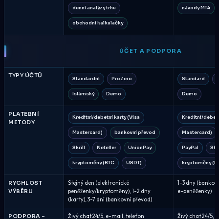
denní analýzy trhu
návody MT4
obchodní kalkulačky
ÚČET A PODPORA
TYPY ÚČTŮ
Standardní
ProZero
Standard
Islámský
Demo
Demo
PLATEBNÍ
Kreditní/debetní karty (Visa
Kreditní/debetn
METODY
Mastercard)
bankovní převod
Mastercard)
Skrill
Neteller
UnionPay
PayPal
Skri
kryptoměny (BTC
USDT)
kryptoměny (Bi
RYCHLOST
Stejný den (elektronické
1–3 dny (bankovn
VÝBĚRU
peněženky/kryptoměny), 1-2 dny
e-peněženky)
(karty), 3-7 dní (bankovní převod)
PODPORA –
Živý chat 24/5, e-mail, telefon
Živý chat 24/5, 