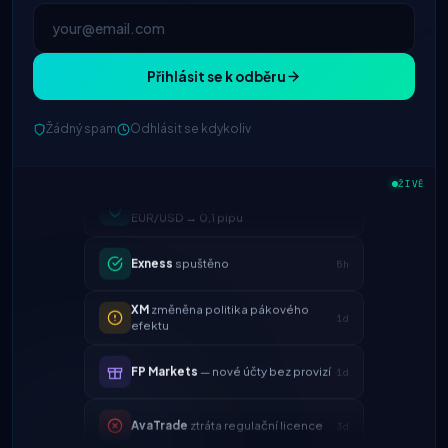
Přihlásit se k odběru
Žádný spam
Odhlásit se kdykoliv
IC Markets
snížený spread
ŽIVĚ
2h
EUR/USD → 0,1 pipu
Exness
spuštěno
5h
XM
změněna politika pákového
1d
efektu
FP Markets
— nové účty bez provizí
1d
AvaTrade
ztráta regulační licence
3d