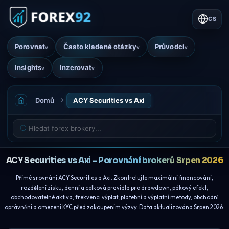
CS
Porovnat
Často kladené otázky
Průvodci
v
v
v
Insights
Inzerovat
v
v
Domů
ACY Securities vs Axi
ACY Securities vs Axi - Porovnání brokerů Srpen 2026
Přímé srovnání ACY Securities a Axi. Zkontrolujte maximální financování,
rozdělení zisku, denní a celková pravidla pro drawdown, pákový efekt,
obchodovatelné aktiva, frekvenci výplat, platební a výplatní metody, obchodní
oprávnění a omezení KYC před zakoupením výzvy. Data aktualizována Srpen 2026.