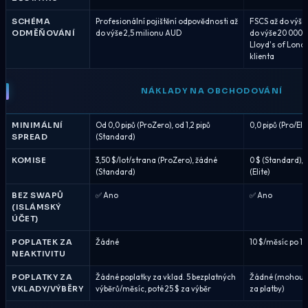
SCHÉMA
Profesionální pojištění odpovědnosti až
FSCS až do výše
ODMĚŇOVÁNÍ
do výše 2,5 milionu AUD
do výše 20 000 E
Lloyd's of Londo
klienta
NÁKLADY NA OBCHODOVÁNÍ
MINIMÁLNÍ
Od 0,0 pipů (ProZero), od 1,2 pipů
0,0 pipů (Pro/Eli
SPREAD
(Standard)
KOMISE
3,50 $/lot/strana (ProZero), žádné
0 $ (Standard), 7
(Standard)
(Elite)
BEZ SWAPŮ
✅ Ano
✅ Ano
(ISLÁMSKÝ
ÚČET)
POPLATEK ZA
Žádné
10 $/měsíc po 12
NEAKTIVITU
POPLATKY ZA
Žádné poplatky za vklad. 5 bezplatných
Žádné (mohou pla
VKLADY/VÝBĚRY
výběrů/měsíc, poté 25 $ za výběr
za platby)