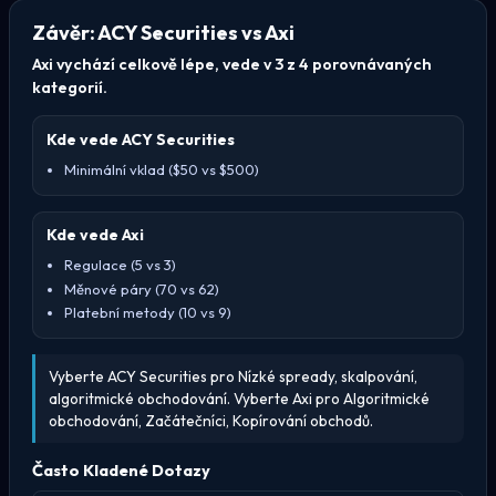
Závěr: ACY Securities vs Axi
Axi vychází celkově lépe, vede v 3 z 4 porovnávaných
kategorií.
Kde vede ACY Securities
Minimální vklad ($50 vs $500)
Kde vede Axi
Regulace (5 vs 3)
Měnové páry (70 vs 62)
Platební metody (10 vs 9)
Vyberte ACY Securities pro Nízké spready, skalpování,
algoritmické obchodování. Vyberte Axi pro Algoritmické
obchodování, Začátečníci, Kopírování obchodů.
Často Kladené Dotazy