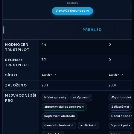
náklady
Visit ACY Securities
ACY
Securities
PŘEHLED
vs
Axi
HODNOCENÍ
4.4
0
-
TRUSTPILOT
Porovnání
brokerů
RECENZE
701
0
TRUSTPILOT
Srpen
2026
SÍDLO
Australia
Australia
ZALOŽENO
2011
2007
NEJVHODNĚJŠÍ
Nízké spready
skalpování
Algoritmické 
PRO
algoritmické obchodování
Začátečníci
kopírování obchodů
Denní obchodo
denní obchodování
vzdělávání
Vysoká páka