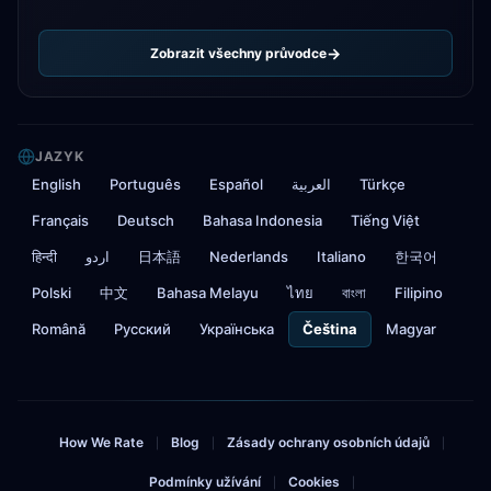
Zobrazit všechny průvodce
JAZYK
English
Português
Español
العربية
Türkçe
Français
Deutsch
Bahasa Indonesia
Tiếng Việt
हिन्दी
اردو
日本語
Nederlands
Italiano
한국어
Polski
中文
Bahasa Melayu
ไทย
বাংলা
Filipino
Română
Русский
Українська
Čeština
Magyar
How We Rate
Blog
Zásady ochrany osobních údajů
|
|
|
Podmínky užívání
Cookies
|
|