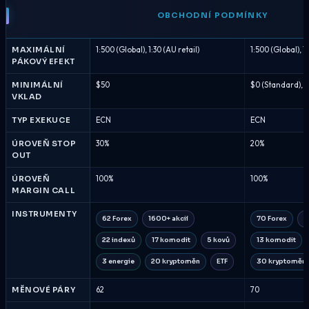
OBCHODNÍ PODMÍNKY
MAXIMÁLNÍ
1:500 (Global), 1:30 (AU retail)
1:500 (Global), 1
PÁKOVÝ EFEKT
MINIMÁLNÍ
$50
$0 (Standard), $
VKLAD
TYP EXEKUCE
ECN
ECN
ÚROVEŇ STOP
30%
20%
OUT
ÚROVEŇ
100%
100%
MARGIN CALL
INSTRUMENTY
62 Forex
1600+ akcií
70 Forex
1
22 indexů
17 komodit
5 kovů
13 komodit
3 energie
20 kryptoměn
ETF
30 kryptoměn
MĚNOVÉ PÁRY
62
70