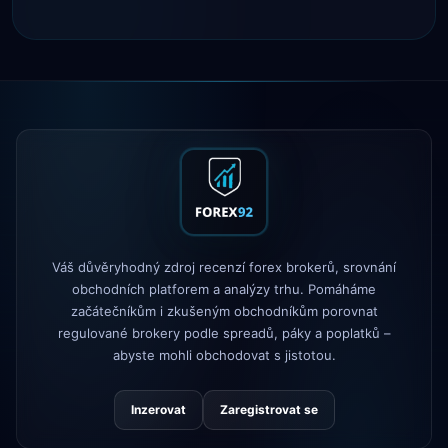
Tickmill
rychlost výběru nyní 24
4d
hodin
IC Markets
snížený spread
2h
EUR/USD → 0,1 pipu
Exness
spuštěno
5h
XM
změněna politika pákového
1d
efektu
FP Markets
— nové účty bez provizí
1d
Váš důvěryhodný zdroj recenzí forex brokerů, srovnání
AvaTrade
ztráta regulační licence
3d
obchodních platforem a analýzy trhu. Pomáháme
začátečníkům i zkušeným obchodníkům porovnat
Tickmill
rychlost výběru nyní 24
regulované brokery podle spreadů, páky a poplatků –
4d
hodin
abyste mohli obchodovat s jistotou.
Inzerovat
Zaregistrovat se