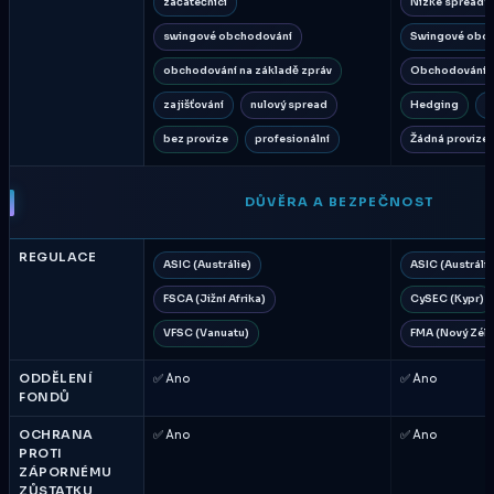
začátečníci
Nízké spready
swingové obchodování
Swingové obc
obchodování na základě zpráv
Obchodování n
zajišťování
nulový spread
Hedging
N
bez provize
profesionální
Žádná provize
DŮVĚRA A BEZPEČNOST
REGULACE
ASIC (Austrálie)
ASIC (Austrálie
FSCA (Jižní Afrika)
CySEC (Kypr)
VFSC (Vanuatu)
FMA (Nový Zél
ODDĚLENÍ
✅ Ano
✅ Ano
FONDŮ
OCHRANA
✅ Ano
✅ Ano
PROTI
ZÁPORNÉMU
ZŮSTATKU