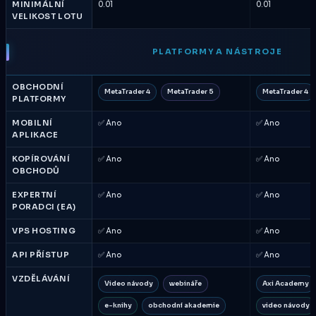
MINIMÁLNÍ
0.01
0.01
VELIKOST LOTU
PLATFORMY A NÁSTROJE
OBCHODNÍ
MetaTrader 4
MetaTrader 5
MetaTrader 4
PLATFORMY
MOBILNÍ
✅ Ano
✅ Ano
APLIKACE
KOPÍROVÁNÍ
✅ Ano
✅ Ano
OBCHODŮ
EXPERTNÍ
✅ Ano
✅ Ano
PORADCI (EA)
VPS HOSTING
✅ Ano
✅ Ano
API PŘÍSTUP
✅ Ano
✅ Ano
VZDĚLÁVÁNÍ
Video návody
webináře
Axi Academy
e-knihy
obchodní akademie
video návody