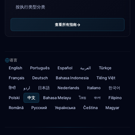
按执行类型分类
查看所有指南
语言
English
Português
Español
العربية
Türkçe
Français
Deutsch
Bahasa Indonesia
Tiếng Việt
हिन्दी
اردو
日本語
Nederlands
Italiano
한국어
Polski
中文
Bahasa Melayu
ไทย
বাংলা
Filipino
Română
Русский
Українська
Čeština
Magyar