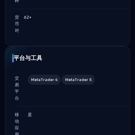
种
货
62+
币
对
平台与工具
交
MetaTrader 4
MetaTrader 5
易
平
台
移
是
动
应
用