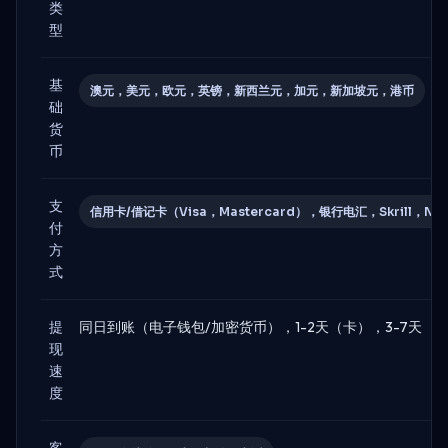
类
型
基
澳元，美元，欧元，英镑，新西兰元，加元，新加坡元，港币
础
货
币
支
信用卡/借记卡（Visa，Mastercard），银行电汇，Skrill，N
付
方
式
提
同日到账（电子钱包/加密货币），1-2天（卡），3-7天（
现
速
度
客