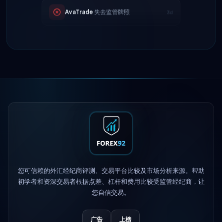
Tickmill
提现速度现为24小时
4d
IC Markets
降低EUR/USD点差 → 0.1
2h
点
Exness
上线
5h
XM
更改杠杆政策
1d
FP Markets
— 新零佣金账户
1d
AvaTrade
失去监管牌照
3d
您可信赖的外汇经纪商评测、交易平台比较及市场分析来源。帮助
Tickmill
提现速度现为24小时
4d
初学者和资深交易者根据点差、杠杆和费用比较受监管经纪商，让
您自信交易。
广告
上榜