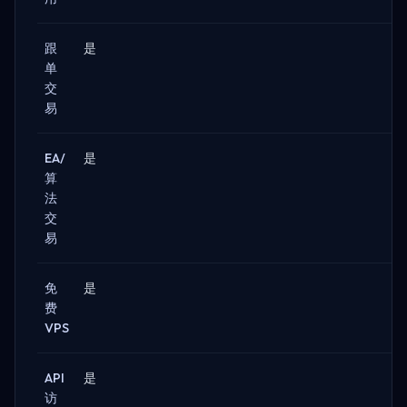
跟
是
单
交
易
EA/
是
算
法
交
易
免
是
费
VPS
API
是
访