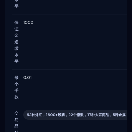
平
保
100%
证
金
追
缴
水
平
最
0.01
小
手
数
交
62种外汇，1600+股票，22个指数，17种大宗商品，5种金属，3
易
品