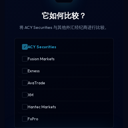
它如何比较？
将 ACY Securities 与其他外汇经纪商进行比较。
ACY Securities
Fusion Markets
Exness
AvaTrade
XM
Hantec Markets
FxPro