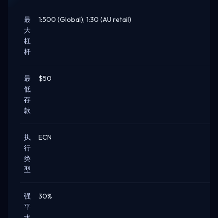
最
1:500 (Global), 1:30 (AU retail)
大
杠
杆
最
$50
低
存
款
执
ECN
行
类
型
强
30%
平
水