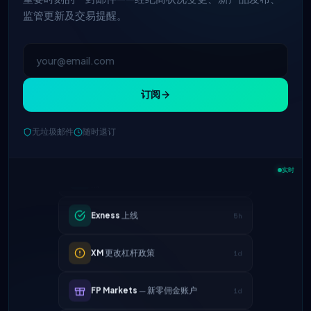
监管更新及交易提醒。
订阅
无垃圾邮件
随时退订
IC Markets
降低EUR/USD点差 → 0.1
2h
点
实时
Exness
上线
5h
XM
更改杠杆政策
1d
FP Markets
— 新零佣金账户
1d
AvaTrade
失去监管牌照
3d