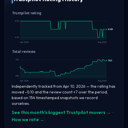
Trustpilot rating
4.50
4.40
4.30
Apr 2026
Aug 2026
Total reviews
702
701
685
Apr 2026
Aug 2026
Independently tracked from Apr 10, 2026 — the rating has
moved -0.10 and the review count +7 over the period,
based on 154 timestamped snapshots we record
ourselves.
See this month's biggest Trustpilot movers →
·
How we rate →