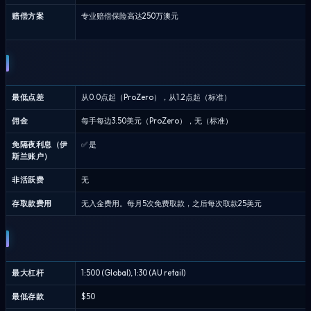
赔偿方案
专业赔偿保险高达250万澳元
最低点差
从0.0点起（ProZero），从1.2点起（标准）
佣金
每手每边3.50美元（ProZero），无（标准）
免隔夜利息（伊
✅ 是
斯兰账户）
非活跃费
无
存取款费用
无入金费用。每月5次免费取款，之后每次取款25美元
最大杠杆
1:500 (Global), 1:30 (AU retail)
最低存款
$50