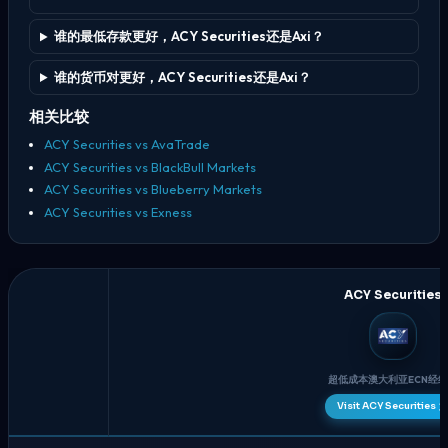
谁的最低存款更好，ACY Securities还是Axi？
谁的货币对更好，ACY Securities还是Axi？
相关比较
ACY Securities vs AvaTrade
ACY Securities vs BlackBull Markets
ACY Securities vs Blueberry Markets
ACY Securities vs Exness
ACY Securities
超低成本澳大利亚ECN经
Visit ACY Securities
ACY