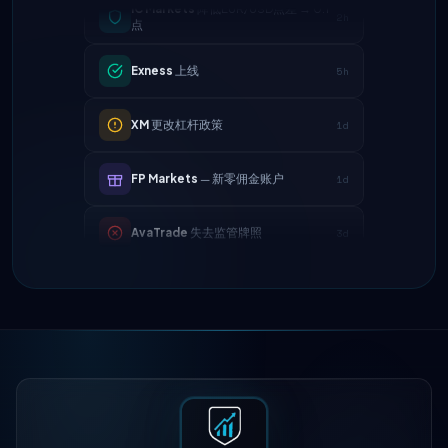
2h
点
Exness
上线
5h
XM
更改杠杆政策
1d
FP Markets
— 新零佣金账户
1d
AvaTrade
失去监管牌照
3d
Tickmill
提现速度现为24小时
4d
IC Markets
降低EUR/USD点差 → 0.1
2h
点
Exness
上线
5h
XM
更改杠杆政策
1d