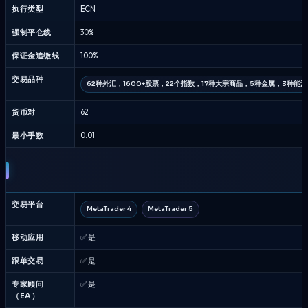
执行类型
ECN
强制平仓线
30%
保证金追缴线
100%
交易品种
62种外汇，1600+股票，22个指数，17种大宗商品，5种金属，3种能源
货币对
62
最小手数
0.01
交易平台
MetaTrader 4
MetaTrader 5
移动应用
✅ 是
跟单交易
✅ 是
专家顾问
✅ 是
（EA）