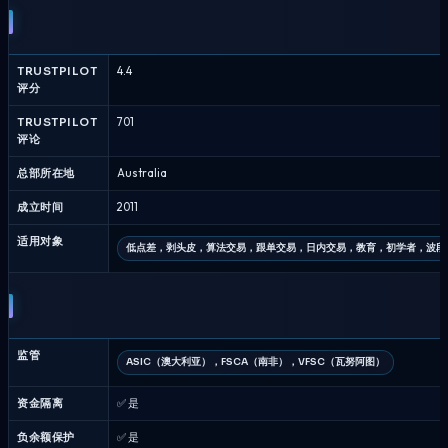
Securities
对
比
TRUSTPILOT
4.4
Axi
评分
-
经
TRUSTPILOT
701
评论
纪
商
总部所在地
Australia
比
较
成立时间
2011
八
适用对象
月
低点差，剥头皮，算法交易，跟单交易，日内交易，教育，初学者，波段
2026
监管
ASIC（澳大利亚），FSCA（南非），VFSC（瓦努阿图）
资金隔离
✅ 是
负余额保护
✅ 是