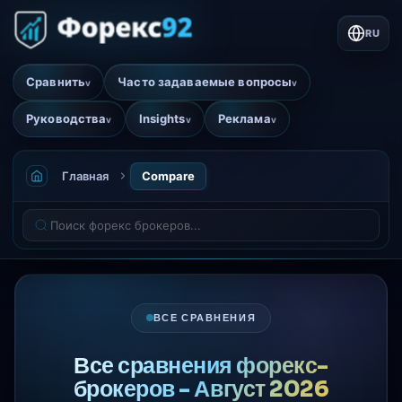
RU
Сравнить
Часто задаваемые вопросы
v
v
Руководства
Insights
Реклама
v
v
v
Главная
Compare
ВСЕ СРАВНЕНИЯ
Все сравнения форекс-
брокеров - Август 2026