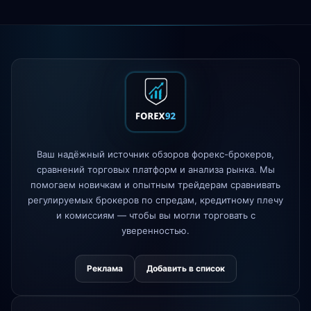
XM
изменена политика кредитного
1d
плеча
FP Markets
— новые счета с
1d
нулевой комиссией
AvaTrade
потерял лицензию
3d
регулятора
Tickmill
скорость вывода теперь 24
4d
Ваш надёжный источник обзоров форекс-брокеров,
часа
сравнений торговых платформ и анализа рынка. Мы
помогаем новичкам и опытным трейдерам сравнивать
регулируемых брокеров по спредам, кредитному плечу
и комиссиям — чтобы вы могли торговать с
уверенностью.
Реклама
Добавить в список