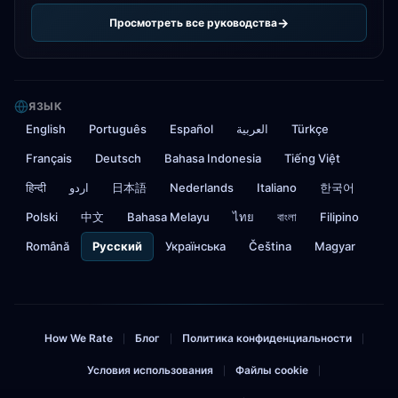
Просмотреть все руководства
ЯЗЫК
English
Português
Español
العربية
Türkçe
Français
Deutsch
Bahasa Indonesia
Tiếng Việt
हिन्दी
اردو
日本語
Nederlands
Italiano
한국어
Polski
中文
Bahasa Melayu
ไทย
বাংলা
Filipino
Română
Русский
Українська
Čeština
Magyar
How We Rate
Блог
Политика конфиденциальности
|
|
|
Условия использования
Файлы cookie
|
|