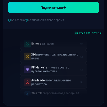
Подписаться
IC Markets
сниженный спред
2h
EUR/USD → 0.1 пункта
Без спама
Отписаться в любое время
Exness
запущен
5h
В РЕАЛЬНОМ ВРЕМЕНИ
XM
изменена политика кредитного
1d
плеча
FP Markets
— новые счета с
1d
нулевой комиссией
AvaTrade
потерял лицензию
3d
регулятора
Tickmill
скорость вывода теперь 24
4d
часа
IC Markets
сниженный спред
2h
EUR/USD → 0.1 пункта
Exness
запущен
5h