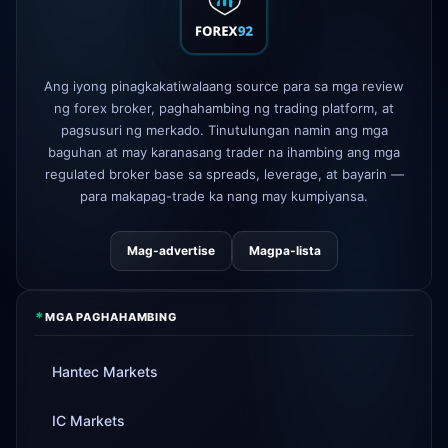
FP Markets
— bagong zero-
1d
commission accounts
AvaTrade
nawala ang lisensya sa
Ang iyong pinagkakatiwalaang source para sa mga review
3d
regulasyon
ng forex broker, paghahambing ng trading platform, at
pagsusuri ng merkado. Tinutulungan namin ang mga
Tickmill
bilis ng withdrawal ngayon
4d
ay 24h
baguhan at may karanasang trader na ihambing ang mga
regulated broker base sa spreads, leverage, at bayarin —
para makapag-trade ka nang may kumpiyansa.
Mag-advertise
Magpa-lista
*
MGA PAGHAHAMBING
Hantec Markets
IC Markets