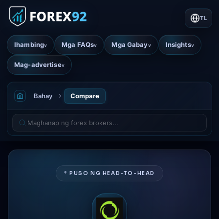
TL
Ihambing
Mga FAQs
Mga Gabay
Insights
v
v
v
v
Mag-advertise
v
Bahay
Compare
* PUSO NG HEAD-TO-HEAD