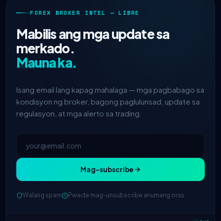
FOREX BROKER INTEL — LIBRE
Mabilis ang mga update sa
merkado.
Mauna ka.
Isang email lang kapag mahalaga — mga pagbabago sa
kondisyon ng broker, bagong paglulunsad, update sa
regulasyon, at mga alerto sa trading.
Mag-subscribe
Walang spam
Pwede mag-unsubscribe anumang oras
IC Markets
binawasan ang EUR/USD
2h