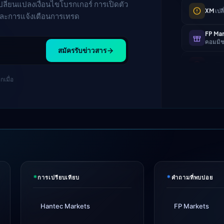
ปลี่ยนแปลงเงื่อนไขโบรกเกอร์ การเปิดตัว
FP Ma
คอมมิชช
และการแจ้งเตือนการเทรด
AvaTr
สมัครรับข่าวสาร
Tickmi
แล้ว
กเมื่อ
IC Mar
จุด
Exnes
XM
เปล
FP Ma
คอมมิชช
*
*
การเปรียบเทียบ
คำถามที่พบบ่อย
AvaTr
Hantec Markets
FP Markets
Tickmi