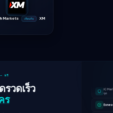
h Markets
XM
เทียบกับ
IC Mar
 — ฟรี
จุด
ดรวดเร็ว
Exnes
ใคร
XM
เปล