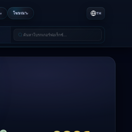
โฆษณา
TH
v
v