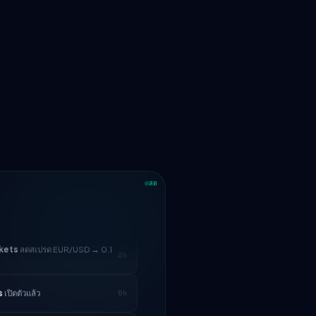
สด
kets
ลดสเปรด EUR/USD → 0.1
2h
s
เปิดตัวแล้ว
5h
ี่ยนนโยบายเลเวอเรจ
1d