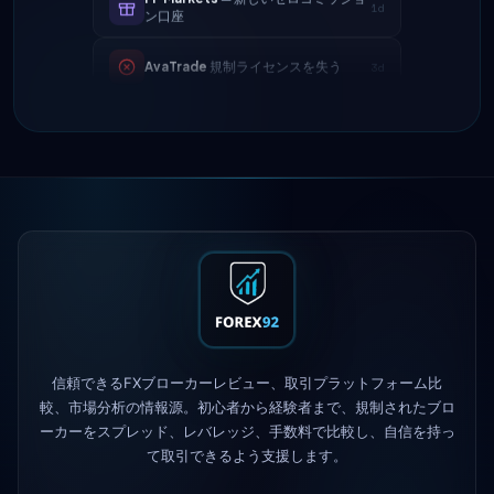
AvaTrade
規制ライセンスを失う
3d
Tickmill
出金速度が24時間に改善
4d
IC Markets
EUR/USDスプレッドを縮
2h
小 → 0.1ピップス
Exness
開始
5h
XM
レバレッジ方針を変更
1d
FP Markets
— 新しいゼロコミッショ
1d
ン口座
信頼できるFXブローカーレビュー、取引プラットフォーム比
AvaTrade
規制ライセンスを失う
3d
較、市場分析の情報源。初心者から経験者まで、規制されたブロ
ーカーをスプレッド、レバレッジ、手数料で比較し、自信を持っ
Tickmill
出金速度が24時間に改善
4d
て取引できるよう支援します。