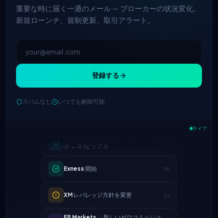
重要な時に届く一通のメール — ブローカーの状況変化、
新規ローンチ、規制更新、取引アラート。
登録する
スパムなし
いつでも解除可能
IC Markets
EUR/USDスプレッドを縮
2h
ライブ
小 → 0.1ピップス
Exness
開始
5h
XM
レバレッジ方針を変更
1d
FP Markets
— 新しいゼロコミッショ
1d
ン口座