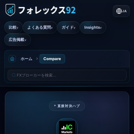
JA
比較
よくある質問
ガイド
Insights
v
v
v
v
広告掲載
v
ホーム
Compare
* 直接対決ハブ