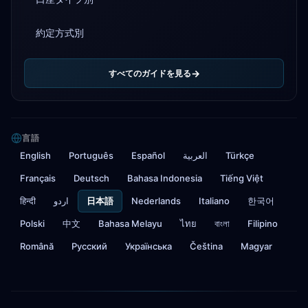
約定方式別
すべてのガイドを見る
言語
English
Português
Español
العربية
Türkçe
Français
Deutsch
Bahasa Indonesia
Tiếng Việt
हिन्दी
اردو
日本語
Nederlands
Italiano
한국어
Polski
中文
Bahasa Melayu
ไทย
বাংলা
Filipino
Română
Русский
Українська
Čeština
Magyar