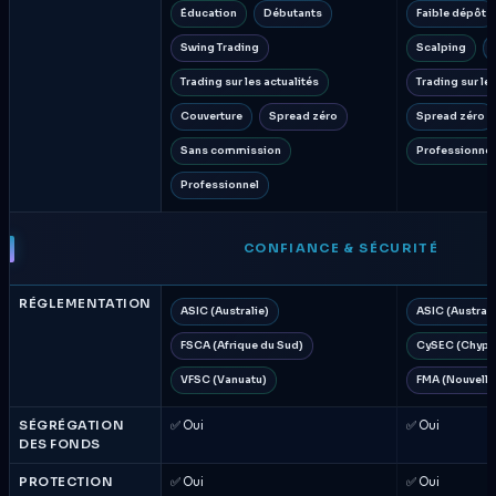
Éducation
Débutants
Faible dépôt
Swing Trading
Scalping
Trading sur les actualités
Trading sur le
Couverture
Spread zéro
Spread zéro
Sans commission
Professionnel
Professionnel
CONFIANCE & SÉCURITÉ
RÉGLEMENTATION
ASIC (Australie)
ASIC (Australi
FSCA (Afrique du Sud)
CySEC (Chypr
VFSC (Vanuatu)
FMA (Nouvell
SÉGRÉGATION
✅ Oui
✅ Oui
DES FONDS
PROTECTION
✅ Oui
✅ Oui