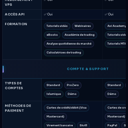
VPS
ACCÈS API
✅ Oui
✅ Oui
FORMATION
Tutoriels vidéo
Webinaires
Axi Academy
eBooks
Académie de trading
Tutoriels vidé
Analyse quotidienne du marché
Tutoriels MT4
Calculatrices de trading
COMPTE & SUPPORT
TYPES DE
Standard
ProZero
Standard
COMPTES
Islamique
Démo
Démo
MÉTHODES DE
Cartes de crédit/débit (Visa
Cartes de créd
PAIEMENT
Mastercard)
Mastercard)
Virement bancaire
Skrill
PayPal
Skr