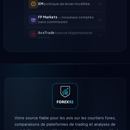
FP Markets
— nouveaux comptes
1d
sans commission
AvaTrade
licence réglementaire
3d
perdue
Tickmill
vitesse de retrait
4d
désormais 24h
IC Markets
spread EUR/USD réduit
2h
→ 0,1 pips
Exness
lancé
5h
XM
politique de levier modifiée
1d
FP Markets
— nouveaux comptes
1d
sans commission
Votre source fiable pour les avis sur les courtiers forex,
AvaTrade
licence réglementaire
3d
comparaisons de plateformes de trading et analyses de
perdue