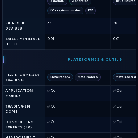
5 métaux
3 énergies
150+ Futures
20 cryptomonnaies
ETF
PAIRES DE
62
70
DEVISES
TAILLE MINIMALE
0.01
0.01
DE LOT
PLATEFORMES & OUTILS
PLATEFORMES DE
MetaTrader 4
MetaTrader 5
MetaTrader 4
TRADING
APPLICATION
✅ Oui
✅ Oui
MOBILE
TRADING EN
✅ Oui
✅ Oui
COPIE
CONSEILLERS
✅ Oui
✅ Oui
EXPERTS (EA)
HÉBERGEMENT
✅ Oui
✅ Oui