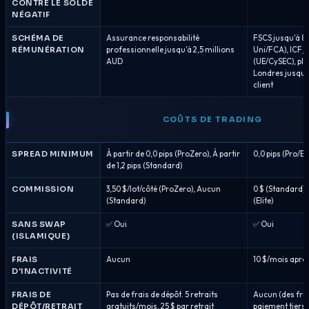
CONTRE LE SOLDE
NÉGATIF
SCHÉMA DE
Assurance responsabilité
FSCS jusqu'à 
RÉMUNÉRATION
professionnelle jusqu'à 2,5 millions
Uni/FCA), ICF 
AUD
(UE/CySEC), pl
Londres jusqu'à
client
COÛTS DE TRADING
SPREAD MINIMUM
À partir de 0,0 pips (ProZero), À partir
0,0 pips (Pro/El
de 1,2 pips (Standard)
COMMISSION
3,50 $/lot/côté (ProZero), Aucun
0 $ (Standard), 7
(Standard)
(Elite)
SANS SWAP
✅ Oui
✅ Oui
(ISLAMIQUE)
FRAIS
Aucun
10 $/mois après
D'INACTIVITÉ
FRAIS DE
Pas de frais de dépôt. 5 retraits
Aucun (des frai
DÉPÔT/RETRAIT
gratuits/mois, 25 $ par retrait
paiement tiers 