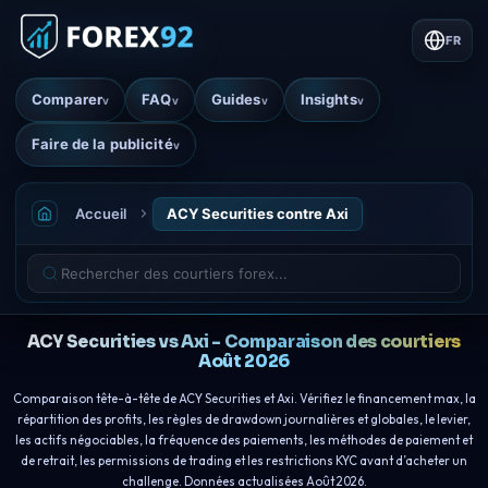
FR
Comparer
FAQ
Guides
Insights
v
v
v
v
Faire de la publicité
v
Accueil
ACY Securities contre Axi
ACY Securities vs Axi - Comparaison des courtiers
Août 2026
Comparaison tête-à-tête de ACY Securities et Axi. Vérifiez le financement max, la
répartition des profits, les règles de drawdown journalières et globales, le levier,
les actifs négociables, la fréquence des paiements, les méthodes de paiement et
de retrait, les permissions de trading et les restrictions KYC avant d’acheter un
challenge. Données actualisées Août 2026.