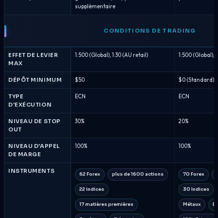
supplémentaire
CONDITIONS DE TRADING
EFFET DE LEVIER
1:500 (Global), 1:30 (AU retail)
1:500 (Global), 
MAX
DÉPÔT MINIMUM
$50
$0 (Standard), 
TYPE
ECN
ECN
D'EXÉCUTION
NIVEAU DE STOP
30%
20%
OUT
NIVEAU D'APPEL
100%
100%
DE MARGE
INSTRUMENTS
62 Forex
plus de 1600 actions
70 Forex
22 indices
30 Indices
17 matières premières
Métaux
Én