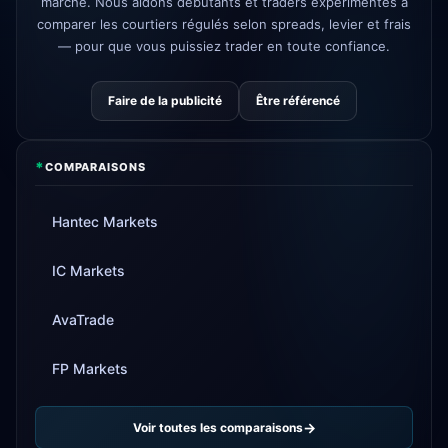
marché. Nous aidons débutants et traders expérimentés à
Tickmill
vitesse de retrait
comparer les courtiers régulés selon spreads, levier et frais
4d
désormais 24h
— pour que vous puissiez trader en toute confiance.
Faire de la publicité
Être référencé
*
COMPARAISONS
Hantec Markets
IC Markets
AvaTrade
FP Markets
Voir toutes les comparaisons