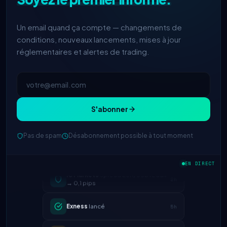
Un email quand ça compte — changements de
conditions, nouveaux lancements, mises à jour
réglementaires et alertes de trading.
S'abonner
Pas de spam
Désabonnement possible à tout moment
IC Markets
spread EUR/USD réduit
EN DIRECT
2h
→ 0,1 pips
Exness
lancé
5h
XM
politique de levier modifiée
1d