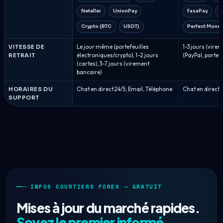
Neteller
UnionPay
FasaPay
C
Crypto (BTC
USDT)
Perfect Money
VITESSE DE
Le jour même (portefeuilles
1-3 jours (vire
RETRAIT
électroniques/crypto), 1-2 jours
(PayPal, portef
(cartes), 3-7 jours (virement
bancaire)
HORAIRES DU
Chat en direct 24/5, Email, Téléphone
Chat en direct 
SUPPORT
INFOS COURTIERS FOREX — GRATUIT
Mises à jour du marché rapides.
Soyez le premier informé.