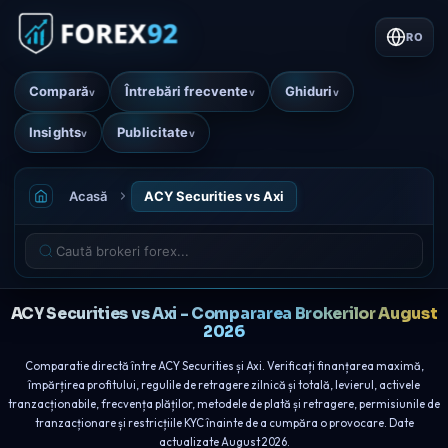
RO
Compară
Întrebări frecvente
Ghiduri
v
v
v
Insights
Publicitate
v
v
Acasă
ACY Securities vs Axi
ACY Securities vs Axi - Compararea Brokerilor August
2026
Comparatie directă între ACY Securities și Axi. Verificați finanțarea maximă,
împărțirea profitului, regulile de retragere zilnică și totală, levierul, activele
tranzacționabile, frecvența plăților, metodele de plată și retragere, permisiunile de
tranzacționare și restricțiile KYC înainte de a cumpăra o provocare. Date
actualizate August 2026.