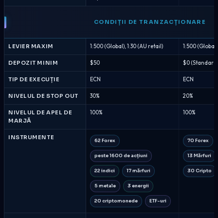
CONDIȚII DE TRANZACȚIONARE
LEVIER MAXIM
1:500 (Global), 1:30 (AU retail)
1:500 (Global)
DEPOZIT MINIM
$50
$0 (Standard),
TIP DE EXECUȚIE
ECN
ECN
NIVELUL DE STOP OUT
30%
20%
NIVELUL DE APEL DE
100%
100%
MARJĂ
INSTRUMENTE
62 Forex
70 Forex
peste 1600 de acțiuni
13 Mărfuri
22 indici
17 mărfuri
30 Cripto
5 metale
3 energii
20 criptomonede
ETF-uri