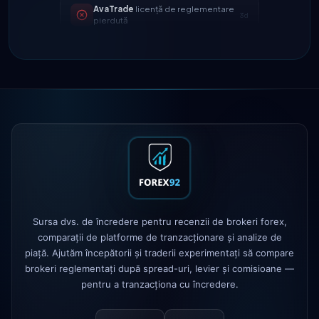
3d
pierdută
Tickmill
viteza retragerii acum 24h
4d
IC Markets
spread EUR/USD redus
2h
→ 0.1 pips
Exness
lansat
5h
XM
politică de levier schimbată
1d
FP Markets
— conturi noi fără
1d
comision
Sursa dvs. de încredere pentru recenzii de brokeri forex,
AvaTrade
licență de reglementare
3d
comparații de platforme de tranzacționare și analize de
pierdută
piață. Ajutăm începătorii și traderii experimentați să compare
brokeri reglementați după spread-uri, levier și comisioane —
Tickmill
viteza retragerii acum 24h
4d
pentru a tranzacționa cu încredere.