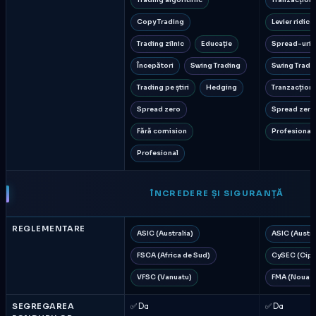
Trading algoritmic
Tranzacționa
Copy Trading
Levier ridica
Trading zilnic
Educație
Spread-uri 
Începători
Swing Trading
Swing Tradi
Trading pe știri
Hedging
Tranzacționar
Spread zero
Spread zero
Fără comision
Profesional
Profesional
ÎNCREDERE ȘI SIGURANȚĂ
REGLEMENTARE
ASIC (Australia)
ASIC (Austra
FSCA (Africa de Sud)
CySEC (Cipr
VFSC (Vanuatu)
FMA (Noua Z
SEGREGAREA
✅ Da
✅ Da