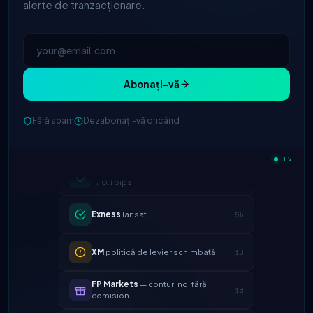
alerte de tranzacționare.
Abonați-vă
Fără spam
Dezabonați-vă oricând
IC Markets
spread EUR/USD redus
LIVE
2h
→ 0.1 pips
Exness
lansat
5h
XM
politică de levier schimbată
1d
FP Markets
— conturi noi fără
1d
comision
AvaTrade
licență de reglementare