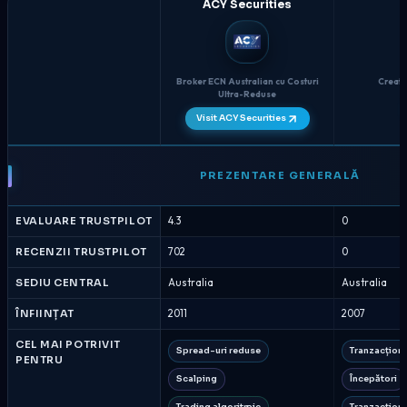
ACY Securities
Broker ECN Australian cu Costuri
Creat d
Ultra-Reduse
Visit ACY Securities
ACY
Securities
PREZENTARE GENERALĂ
vs
Axi
EVALUARE TRUSTPILOT
4.3
0
-
Compararea
RECENZII TRUSTPILOT
702
0
Brokerilor
SEDIU CENTRAL
Australia
Australia
August
2026
ÎNFIINȚAT
2011
2007
CEL MAI POTRIVIT
Spread-uri reduse
Tranzacționa
PENTRU
Scalping
Începători