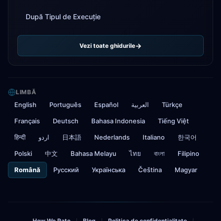
După Tipul de Execuție
Vezi toate ghidurile
LIMBĂ
English
Português
Español
العربية
Türkçe
Français
Deutsch
Bahasa Indonesia
Tiếng Việt
हिन्दी
اردو
日本語
Nederlands
Italiano
한국어
Polski
中文
Bahasa Melayu
ไทย
বাংলা
Filipino
Română
Русский
Українська
Čeština
Magyar
How We Rate
Blog
Politica de confidențialitate
|
|
|