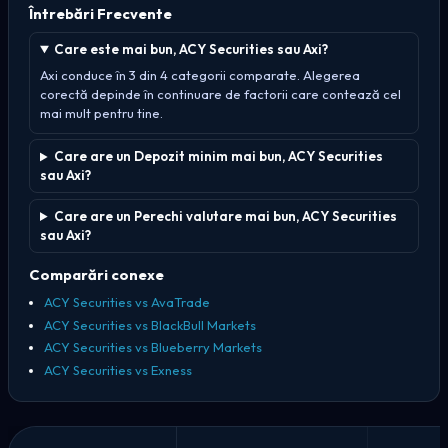
Întrebări Frecvente
Care este mai bun, ACY Securities sau Axi?
Axi conduce în 3 din 4 categorii comparate. Alegerea
corectă depinde în continuare de factorii care contează cel
mai mult pentru tine.
Care are un Depozit minim mai bun, ACY Securities
sau Axi?
Care are un Perechi valutare mai bun, ACY Securities
sau Axi?
Comparări conexe
ACY Securities vs AvaTrade
ACY Securities vs BlackBull Markets
ACY Securities vs Blueberry Markets
ACY Securities vs Exness