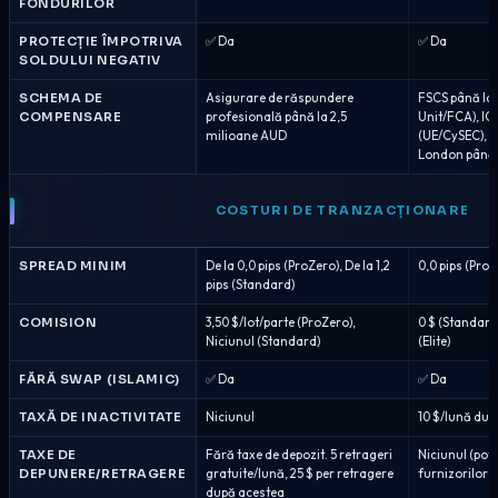
FONDURILOR
PROTECȚIE ÎMPOTRIVA
✅ Da
✅ Da
SOLDULUI NEGATIV
SCHEMA DE
Asigurare de răspundere
FSCS până la 
COMPENSARE
profesională până la 2,5
Unit/FCA), IC
milioane AUD
(UE/CySEC), p
London până la
COSTURI DE TRANZACȚIONARE
SPREAD MINIM
De la 0,0 pips (ProZero), De la 1,2
0,0 pips (Pro/E
pips (Standard)
COMISION
3,50 $/lot/parte (ProZero),
0 $ (Standard),
Niciunul (Standard)
(Elite)
FĂRĂ SWAP (ISLAMIC)
✅ Da
✅ Da
TAXĂ DE INACTIVITATE
Niciunul
10 $/lună după
TAXE DE
Fără taxe de depozit. 5 retrageri
Niciunul (pot f
DEPUNERE/RETRAGERE
gratuite/lună, 25 $ per retragere
furnizorilor te
după acestea