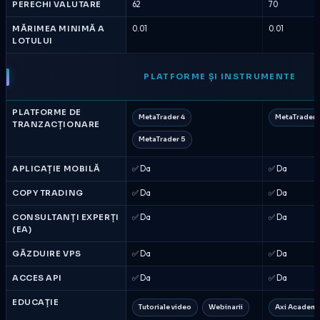
PERECHI VALUTARE
62
70
MĂRIMEA MINIMĂ A
0.01
0.01
LOTULUI
PLATFORME ȘI INSTRUMENTE
PLATFORME DE
MetaTrader 4
MetaTrader 
TRANZACȚIONARE
MetaTrader 5
APLICAȚIE MOBILĂ
✅ Da
✅ Da
COPY TRADING
✅ Da
✅ Da
CONSULTANȚI EXPERȚI
✅ Da
✅ Da
(EA)
GĂZDUIRE VPS
✅ Da
✅ Da
ACCES API
✅ Da
✅ Da
EDUCAȚIE
Tutoriale video
Webinarii
Axi Academ