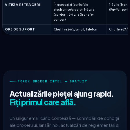
VITEZA RETRAGERII
În aceeași zi (portofele
1-3 zile (tran
electronice/crypto), 1-2 zile
(PayPal, porto
(carduri), 3-7 zile (transfer
bancar)
ORE DE SUPORT
Chat live 24/5, Email, Telefon
Chat live 24/5
FOREX BROKER INTEL — GRATUIT
Actualizările pieței ajung rapid.
Fiți primul care află.
Un singur email când contează — schimbări de condiții
ale brokerului, lansări noi, actualizări de reglementări și