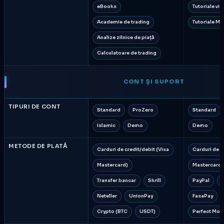
eBooks
Tutoriale vi
Academie de trading
Tutoriale MT
Analize zilnice de piață
Calculatoare de trading
CONT ȘI SUPORT
TIPURI DE CONT
Standard
ProZero
Standard
Islamic
Demo
Demo
METODE DE PLATĂ
Carduri de credit/debit (Visa
Carduri de c
Mastercard)
Mastercard)
Transfer bancar
Skrill
PayPal
S
Neteller
UnionPay
FasaPay
Crypto (BTC
USDT)
Perfect Mon