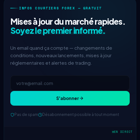
INFOS COURTIERS FOREX — GRATUIT
Mises à jour du marché rapides.
Soyez le premier informé.
Un email quand ça compte — changements de
conditions, nouveaux lancements, mises à jour
réglementaires et alertes de trading.
S'abonner
Pas de spam
Désabonnement possible à tout moment
EN DIRECT
IC Markets
spread EUR/USD réduit
2h
→ 0,1 pips