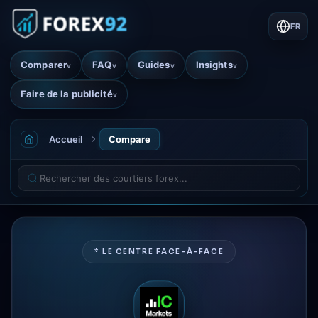
FR
Comparer
FAQ
Guides
Insights
v
v
v
v
Faire de la publicité
v
Accueil
Compare
* LE CENTRE FACE-À-FACE