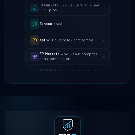
Exness
lancé
5h
XM
politique de levier modifiée
1d
FP Markets
— nouveaux comptes
1d
sans commission
AvaTrade
licence réglementaire
3d
perdue
Tickmill
vitesse de retrait
4d
désormais 24h
IC Markets
spread EUR/USD réduit
2h
→ 0,1 pips
Exness
lancé
5h
XM
politique de levier modifiée
1d