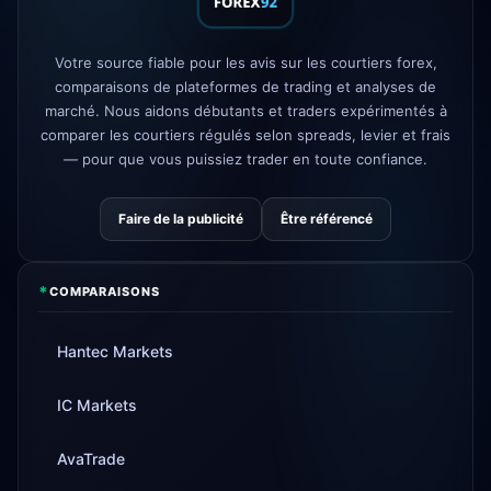
FP Markets
— nouveaux comptes
1d
sans commission
Votre source fiable pour les avis sur les courtiers forex,
AvaTrade
licence réglementaire
comparaisons de plateformes de trading et analyses de
3d
perdue
marché. Nous aidons débutants et traders expérimentés à
comparer les courtiers régulés selon spreads, levier et frais
Tickmill
vitesse de retrait
4d
désormais 24h
— pour que vous puissiez trader en toute confiance.
Faire de la publicité
Être référencé
*
COMPARAISONS
Hantec Markets
IC Markets
AvaTrade