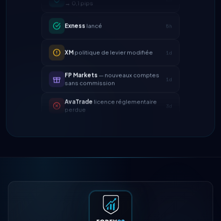
Exness
lancé
5h
XM
politique de levier modifiée
1d
FP Markets
— nouveaux comptes
1d
sans commission
AvaTrade
licence réglementaire
3d
perdue
Tickmill
vitesse de retrait
4d
désormais 24h
IC Markets
spread EUR/USD réduit
2h
→ 0,1 pips
Exness
lancé
5h
XM
politique de levier modifiée
1d
FP Markets
— nouveaux comptes
1d