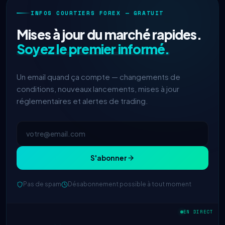
INFOS COURTIERS FOREX — GRATUIT
Mises à jour du marché rapides.
Soyez le premier informé.
Un email quand ça compte — changements de
conditions, nouveaux lancements, mises à jour
réglementaires et alertes de trading.
S'abonner
Pas de spam
Désabonnement possible à tout moment
IC Markets
spread EUR/USD réduit
2h
→ 0,1 pips
EN DIRECT