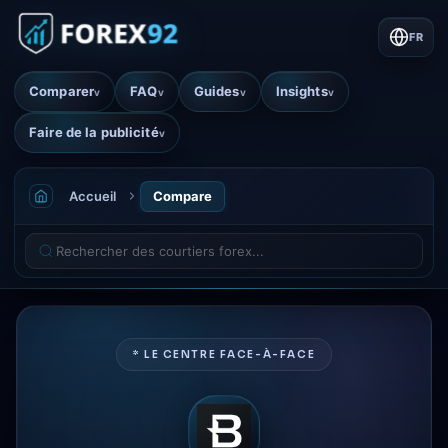
FR
Comparer
FAQ
Guides
Insights
v
v
v
v
Faire de la publicité
v
Accueil
Compare
* LE CENTRE FACE-À-FACE