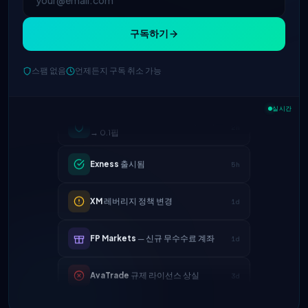
구독하기
스팸 없음
언제든지 구독 취소 가능
IC Markets
EUR/USD 스프레드 축소
실시간
2h
→ 0.1핍
Exness
출시됨
5h
XM
레버리지 정책 변경
1d
FP Markets
— 신규 무수수료 계좌
1d
AvaTrade
규제 라이선스 상실
3d
Tickmill
출금 속도 24시간으로 단축
4d