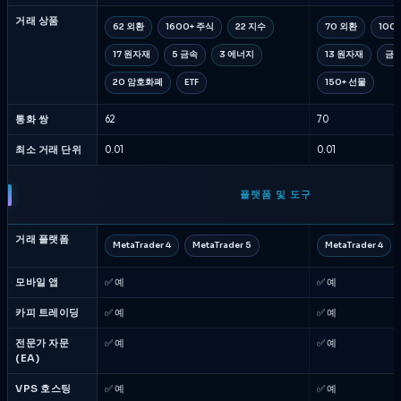
거래 상품
62 외환
1600+ 주식
22 지수
70 외환
100
17 원자재
5 금속
3 에너지
13 원자재
금
20 암호화폐
ETF
150+ 선물
통화 쌍
62
70
최소 거래 단위
0.01
0.01
플랫폼 및 도구
거래 플랫폼
MetaTrader 4
MetaTrader 5
MetaTrader 4
모바일 앱
✅ 예
✅ 예
카피 트레이딩
✅ 예
✅ 예
전문가 자문
✅ 예
✅ 예
(EA)
VPS 호스팅
✅ 예
✅ 예