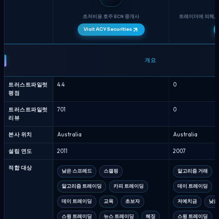
초저비용 호주 ECN 중개사
트레이더에 의해,
Visit ACY Securities
ACY
Securities
개요
대
Axi
트러스트파일럿
4.4
0
-
평점
중
개
트러스트파일럿
701
0
리뷰
인
비
본사 위치
Australia
Australia
교
8
설립 연도
2011
2007
월
적합 대상
2026
낮은 스프레드
스캘핑
알고리즘 거래
알고리즘 트레이딩
카피 트레이딩
데이 트레이딩
데이 트레이딩
교육
초보자
저예치금
낮은
스윙 트레이딩
뉴스 트레이딩
헤징
스윙 트레이딩