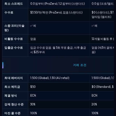
최소 스프레드
0.0 핍부터 (ProZero), 1.2 핍부터 (스탠다드)
0.0 핍 (프로/엘리트)
수수료
$3.50/랏/측면 (ProZero), 없음 (스탠다드)
$0 (스탠다드), $7/
얼타임 (엘리트)
스왑 프리(이슬
✅ 예
✅ 예
람)
비활동 수수료
없음
12개월 비활동 후 월 
입출금 수수료
입금 수수료 없음. 월 5회 무료 출금, 이후 출금
없음 (제3자 결제 
시 $25 부과
음)
거래 조건
최대 레버리지
1:500 (Global), 1:30 (AU retail)
1:500 (Global), 1:3
최소 예치금
$50
$0 (Standard), $50
체결 방식
ECN
ECN
강제 청산 수준
30%
20%
마진 콜 수준
100%
100%