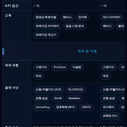
API 접근
✅ 예
✅ 예
교육
동영상 튜토리얼
웨비나
전자책
악시 아카데미
트레이딩 아카데미
일일 시장 분석
웨비나
블로그
트레이딩 계산기
계좌 및 지원
계좌 유형
스탠다드
ProZero
이슬람
스탠다드
프로
데모
데모
결제 수단
신용/직불카드 (비자
마스터카드)
신용/직불카드 (비
은행 송금
Skrill
Neteller
은행 송금
페
UnionPay
암호화폐 (BTC
USDT)
파사페이
암호
퍼펙트 머니