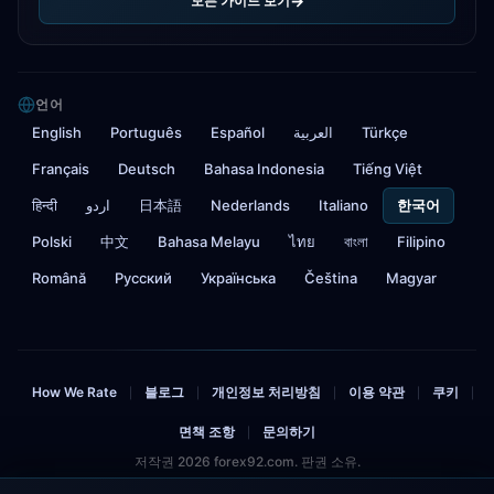
모든 가이드 보기
언어
English
Português
Español
العربية
Türkçe
Français
Deutsch
Bahasa Indonesia
Tiếng Việt
हिन्दी
اردو
日本語
Nederlands
Italiano
한국어
Polski
中文
Bahasa Melayu
ไทย
বাংলা
Filipino
Română
Русский
Українська
Čeština
Magyar
How We Rate
블로그
개인정보 처리방침
이용 약관
쿠키
|
|
|
|
|
면책 조항
문의하기
|
저작권 2026 forex92.com. 판권 소유.