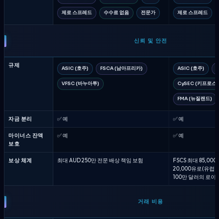
제로 스프레드
수수료 없음
전문가
제로 스프레드
신뢰 및 안전
규제
ASIC (호주)
FSCA (남아프리카)
ASIC (호주)
VFSC (바누아투)
CySEC (키프로스)
FMA (뉴질랜드)
자금 분리
✅ 예
✅ 예
마이너스 잔액
✅ 예
✅ 예
보호
보상 체계
최대 AUD 250만 전문 배상 책임 보험
FSCS 최대 85,00
20,000유로(유럽연
100만 달러의 로이
거래 비용