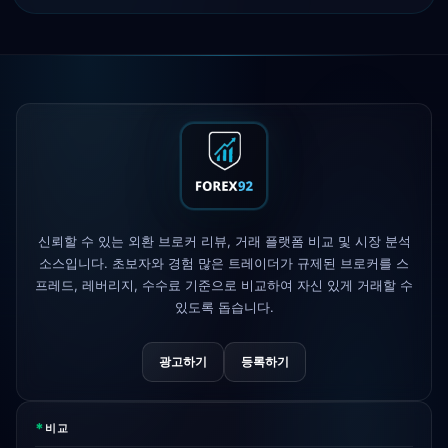
IC Markets
EUR/USD 스프레드 축소
2h
→ 0.1핍
Exness
출시됨
5h
XM
레버리지 정책 변경
1d
FP Markets
— 신규 무수수료 계좌
1d
신뢰할 수 있는 외환 브로커 리뷰, 거래 플랫폼 비교 및 시장 분석
AvaTrade
규제 라이선스 상실
3d
소스입니다. 초보자와 경험 많은 트레이더가 규제된 브로커를 스
프레드, 레버리지, 수수료 기준으로 비교하여 자신 있게 거래할 수
있도록 돕습니다.
Tickmill
출금 속도 24시간으로 단축
4d
광고하기
등록하기
*
비교