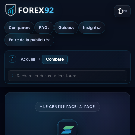
FR
Comparer
FAQ
Guides
Insights
v
v
v
v
Faire de la publicité
v
Accueil
Compare
* LE CENTRE FACE-À-FACE