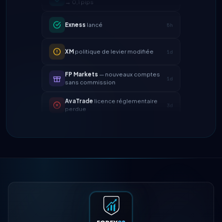
Exness
lancé
5h
XM
politique de levier modifiée
1d
FP Markets
— nouveaux comptes
1d
sans commission
AvaTrade
licence réglementaire
3d
perdue
Tickmill
vitesse de retrait
4d
désormais 24h
IC Markets
spread EUR/USD réduit
2h
→ 0,1 pips
Exness
lancé
5h
XM
politique de levier modifiée
1d
FP Markets
— nouveaux comptes
1d