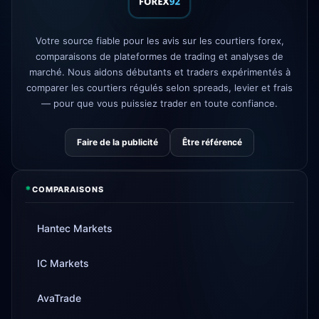
sans commission
AvaTrade
licence réglementaire
3d
Votre source fiable pour les avis sur les courtiers forex,
perdue
comparaisons de plateformes de trading et analyses de
Tickmill
vitesse de retrait
marché. Nous aidons débutants et traders expérimentés à
4d
désormais 24h
comparer les courtiers régulés selon spreads, levier et frais
— pour que vous puissiez trader en toute confiance.
Faire de la publicité
Être référencé
*
COMPARAISONS
Hantec Markets
IC Markets
AvaTrade