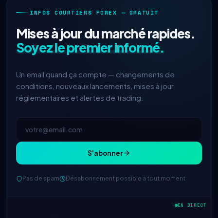
INFOS COURTIERS FOREX — GRATUIT
Mises à jour du marché rapides.
Soyez le premier informé.
Un email quand ça compte — changements de
conditions, nouveaux lancements, mises à jour
réglementaires et alertes de trading.
S'abonner
Pas de spam
Désabonnement possible à tout moment
IC Markets
spread EUR/USD réduit
2h
→ 0,1 pips
EN DIRECT