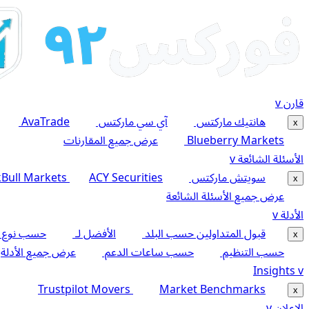
قارن
v
هانتيك ماركتس
آي سي ماركتس
AvaTrade
x
Blueberry Markets
عرض جميع المقارنات
الأسئلة الشائعة
v
سويتش ماركتس
ACY Securities
kBull Markets
x
عرض جميع الأسئلة الشائعة
الأدلة
v
قبول المتداولين حسب البلد
الأفضل لـ
حسب نوع 
x
حسب التنظيم
حسب ساعات الدعم
عرض جميع الأدلة
Insights
v
Trustpilot Movers
Market Benchmarks
x
الإعلان
v