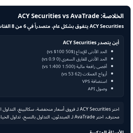
الخلاصة: ACY Securities vs AvaTrade
ACY Securities يتفوق بشكل عام، متصدراً في 6 من 8 الفئات المقارنة.
أين يتصدر ACY Securities
الحد الأدنى للإيداع ($50 vs $100)
الحد الأدنى للفارق السعري (0 vs 0.9)
أقصى رافعة مالية (1:500 vs 1:400)
أزواج العملات (62 vs 53)
استضافة VPS
وصول API
اختر ACY Securities لـ فروق أسعار منخفضة، سكالبين
محترف. اختر AvaTrade لـ المبتدئون، التداول بالنسخ، تداول الخيارات، التعليم، إدارة المخاطر، التداول المتأرجح، تداول الأخبار، التحوط، فارق سعري صفري، بدون عمولة، محترف.
الأسئلة المتكررة