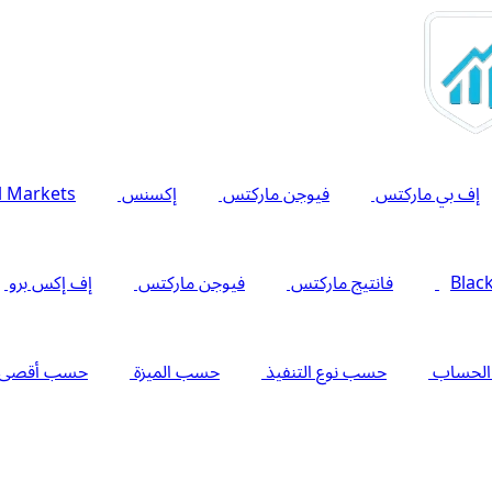
إف بي ماركتس
فيوجن ماركتس
إكسنس
l Markets
Blac
فانتيج ماركتس
فيوجن ماركتس
إف إكس برو
الحساب
حسب نوع التنفيذ
حسب الميزة
حسب أقصى را