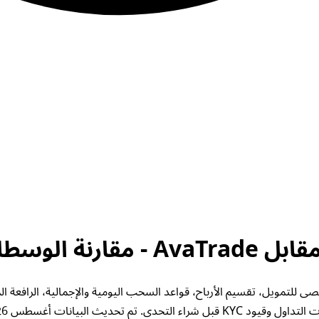
ACY Sec و AvaTrade. تحقق من الحد الأقصى للتمويل، تقسيم الأرباح، قواعد السحب اليومية وال
قيود KYC قبل شراء التحدي. تم تحديث البيانات أغسطس 2026.