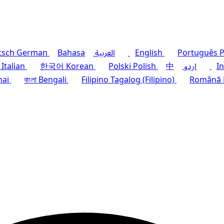
P
Português
English
العربية
Bahasa
German
tsch
I
اردو
中
Polish
Polski
Korean
한국어
Italian
hai
বাংলা
Bengali
Filipino
Tagalog (Filipino)
Română