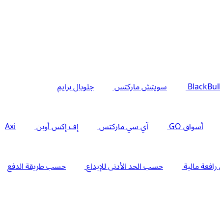
BlackBul
سويتش ماركتس
جلوبال برايم
أسواق GO
آي سي ماركتس
إف إكس أوبن
Axi
فعة مالية
حسب الحد الأدنى للإيداع
حسب طريقة الدفع