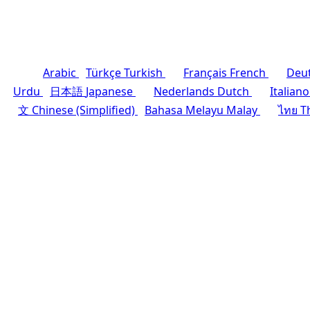
Arabic
Türkçe
Turkish
Français
French
Deu
Urdu
日本語
Japanese
Nederlands
Dutch
Italiano
文
Chinese (Simplified)
Bahasa Melayu
Malay
ไทย
T