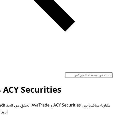
ACY Securities مقابل AvaTrade - مقارنة الوسطاء أغسطس 2026
مقارنة مباشرة بين urities
أذونات التداول و