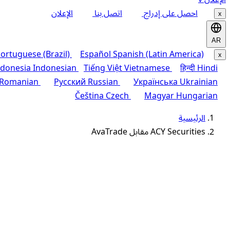
احصل على إدراج
اتصل بنا
الإعلان
x
AR
ortuguese (Brazil)
Español
Spanish (Latin America)
x
ndonesia
Indonesian
Tiếng Việt
Vietnamese
हिन्दी
Hindi
Romanian
Русский
Russian
Українська
Ukrainian
Čeština
Czech
Magyar
Hungarian
الرئيسية
ACY Securities مقابل AvaTrade