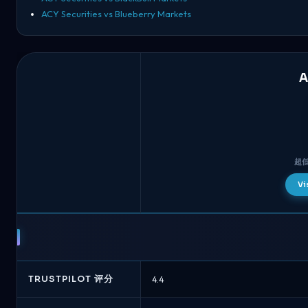
ACY Securities vs Blueberry Markets
A
超
Vi
ACY
Securities
对
比
FXOpen
TRUSTPILOT 评分
4.4
-
经