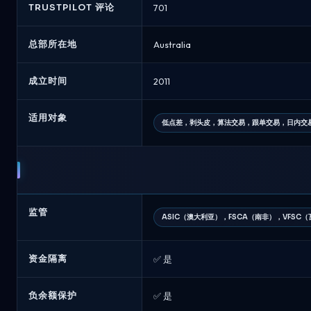
TRUSTPILOT 评论
701
纪
商
比
总部所在地
Australia
较
八
成立时间
2011
月
2026
适用对象
低点差，剥头皮，算法交易，跟单交易，日内交
监管
ASIC（澳大利亚），FSCA（南非），VFSC
资金隔离
✅ 是
负余额保护
✅ 是