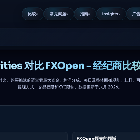
比较
常见问题
指南
Insights
广
v
v
v
v
rities 对比 FXOpen - 经纪商比
FXOpen的对比。购买挑战前请查看最大资金、利润分成、每日及整体回撤规则、杠
提现方式、交易权限和KYC限制。数据更新于八月 2026。
FXOpen领先的领域