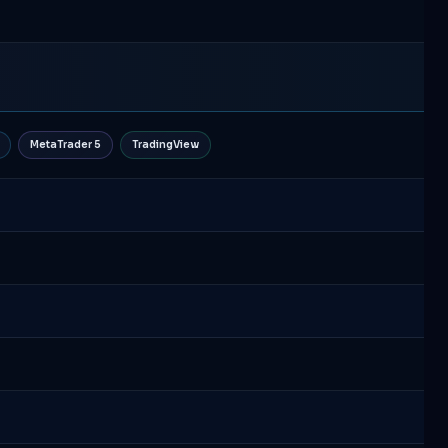
MetaTrader 5
TradingView