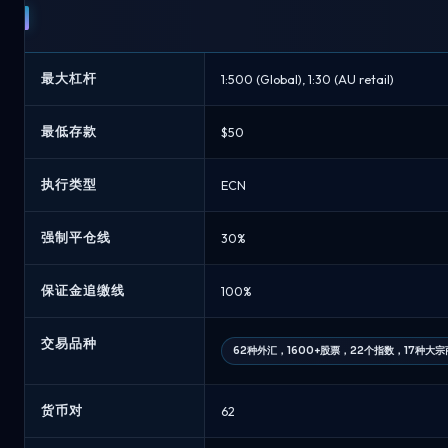
最大杠杆
1:500 (Global), 1:30 (AU retail)
最低存款
$50
执行类型
ECN
强制平仓线
30%
保证金追缴线
100%
交易品种
62种外汇，1600+股票，22个指数，17种大
货币对
62