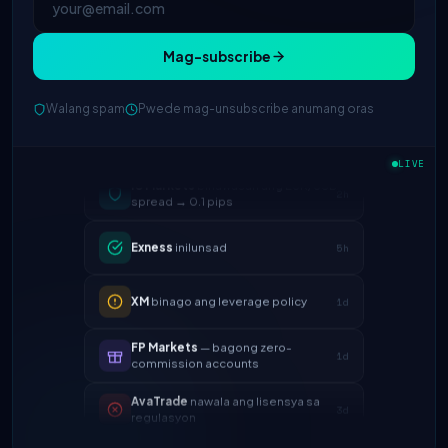
Mag-subscribe
Walang spam
Pwede mag-unsubscribe anumang oras
LIVE
IC Markets
binawasan ang EUR/USD
2h
spread → 0.1 pips
Exness
inilunsad
5h
XM
binago ang leverage policy
1d
FP Markets
— bagong zero-
1d
commission accounts
AvaTrade
nawala ang lisensya sa
3d
regulasyon
Tickmill
bilis ng withdrawal ngayon
4d