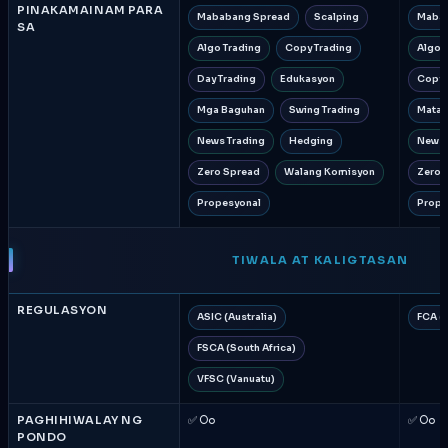
PINAKAMAINAM PARA
Mababang Spread
Scalping
Mabab
SA
Algo Trading
Copy Trading
Algo 
Day Trading
Edukasyon
Copy 
Mga Baguhan
Swing Trading
Mataa
News Trading
Hedging
News 
Zero Spread
Walang Komisyon
Zero 
Propesyonal
Prope
TIWALA AT KALIGTASAN
REGULASYON
ASIC (Australia)
FCA (
FSCA (South Africa)
VFSC (Vanuatu)
PAGHIHIWALAY NG
✅ Oo
✅ Oo
PONDO