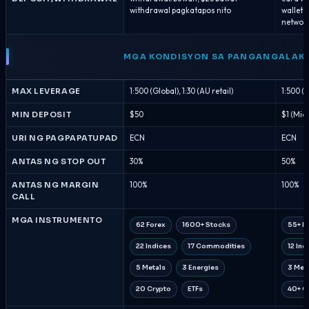
withdrawal pagkatapos nito
wallets
networ
MGA KONDISYON SA PANGANGALAK
MAX LEVERAGE
1:500 (Global), 1:30 (AU retail)
1:500 (G
MIN DEPOSIT
$50
$1 (Micr
URI NG PAGPAPATUPAD
ECN
ECN
ANTAS NG STOP OUT
30%
50%
ANTAS NG MARGIN
100%
100%
CALL
MGA INSTRUMENTO
62 Forex
1600+ Stocks
55+ F
22 Indices
17 Commodities
12 Ind
5 Metals
3 Energies
3 Met
20 Crypto
ETFs
40+ C