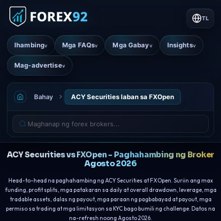
TL
Ihambing
Mga FAQs
Mga Gabay
Insights
v
v
v
v
Mag-advertise
v
Bahay
ACY Securities laban sa FXOpen
ACY Securities vs FXOpen - Paghahambing ng Broker
Agosto 2026
Head-to-head na paghahambing ng ACY Securities at FXOpen. Suriin ang max
funding, profit splits, mga patakaran sa daily at overall drawdown, leverage, mga
tradable assets, dalas ng payout, mga paraan ng pagbabayad at payout, mga
permiso sa trading at mga limitasyon sa KYC bago bumili ng challenge. Datos na
na-refresh noong Agosto 2026.