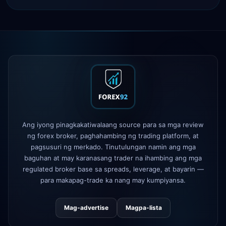
ay 24h
IC Markets
binawasan ang EUR/USD
2h
spread → 0.1 pips
Exness
inilunsad
5h
XM
binago ang leverage policy
1d
FP Markets
— bagong zero-
1d
commission accounts
Ang iyong pinagkakatiwalaang source para sa mga review
AvaTrade
nawala ang lisensya sa
3d
ng forex broker, paghahambing ng trading platform, at
regulasyon
pagsusuri ng merkado. Tinutulungan namin ang mga
Tickmill
bilis ng withdrawal ngayon
baguhan at may karanasang trader na ihambing ang mga
4d
ay 24h
regulated broker base sa spreads, leverage, at bayarin —
para makapag-trade ka nang may kumpiyansa.
Mag-advertise
Magpa-lista