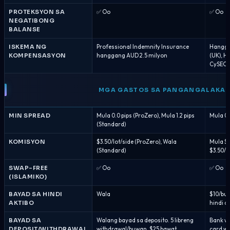
PROTEKSYON SA
✅ Oo
✅ Oo
NEGATIBONG
BALANSE
ISKEMA NG
Professional Indemnity Insurance
Hanggan
KOMPENSASYON
hanggang AUD 2.5 milyon
(UK), H
CySEC 
MGA GASTOS SA PANGANGALAKA
MIN SPREAD
Mula 0.0 pips (ProZero), Mula 1.2 pips
Mula 0.0
(Standard)
KOMISYON
$3.50/lot/side (ProZero), Wala
Mula $1
(Standard)
$3.50/l
SWAP-FREE
✅ Oo
✅ Oo
(ISLAMIKO)
BAYAD SA HINDI
Wala
$10/bu
AKTIBO
hindi a
BAYAD SA
Walang bayad sa deposito. 5 libreng
Bank wi
DEPOSIT/WITHDRAWAL
withdrawal/buwan, $25 bawat
card w