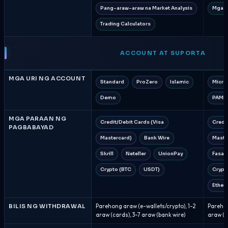
Pang-araw-araw na Market Analysis
Mga V
Trading Calculators
ACCOUNT AT SUPORTA
MGA URI NG ACCOUNT
Standard
ProZero
Islamic
Micro
Demo
PAMM
MGA PARAAN NG
Credit/Debit Cards (Visa
Credi
PAGBABAYAD
Mastercard)
Bank Wire
Maste
Skrill
Neteller
UnionPay
FasaP
Crypto (BTC
USDT)
Crypto
Ether
BILIS NG WITHDRAWAL
Parehong araw (e-wallets/crypto), 1-2
Parehon
araw (cards), 3-7 araw (bank wire)
araw (c