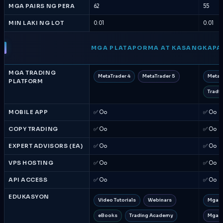
MGA PAIRS NG PERA
62
55
MIN LAKI NG LOT
0.01
0.01
MGA PLATAPORMA AT KASANGKAPA
MGA TRADING
MetaTrader 4
MetaTrader 5
MetaT
PLATFORM
Tradi
MOBILE APP
✅ Oo
✅ Oo
COPY TRADING
✅ Oo
✅ Oo
EXPERT ADVISORS (EA)
✅ Oo
✅ Oo
VPS HOSTING
✅ Oo
✅ Oo
API ACCESS
✅ Oo
✅ Oo
EDUKASYON
Video Tutorials
Webinars
Mga A
eBooks
Trading Academy
Mga G