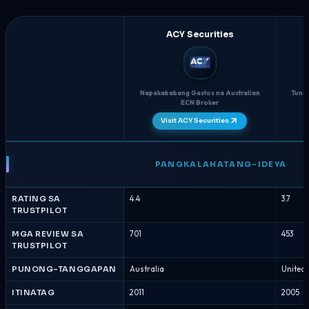
ACY Securities
Napakababang Gastos na Australian
Tunay
ECN Broker
Visit ACY Securities
ACY
Securities
PANGKALAHATANG-IDEYA
vs
FXOpen
RATING SA
4.4
3.7
-
TRUSTPILOT
Paghahambing
ng
MGA REVIEW SA
701
453
TRUSTPILOT
Broker
Agosto
PUNONG-TANGGAPAN
Australia
United
2026
ITINATAG
2011
2005