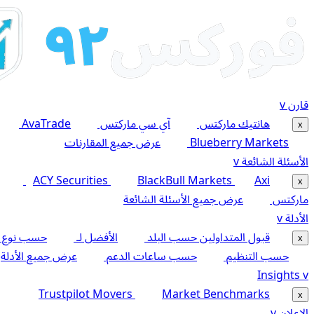
قارن
v
هانتيك ماركتس
آي سي ماركتس
AvaTrade
x
Blueberry Markets
عرض جميع المقارنات
الأسئلة الشائعة
v
ACY Securities
BlackBull Markets
Axi
x
ماركتس
عرض جميع الأسئلة الشائعة
الأدلة
v
قبول المتداولين حسب البلد
الأفضل لـ
حسب نوع 
x
حسب التنظيم
حسب ساعات الدعم
عرض جميع الأدلة
Insights
v
Trustpilot Movers
Market Benchmarks
x
الإعلان
v