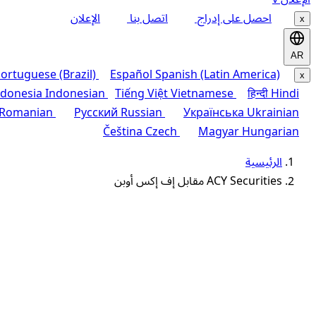
احصل على إدراج
اتصل بنا
الإعلان
x
AR
ortuguese (Brazil)
Español
Spanish (Latin America)
x
ndonesia
Indonesian
Tiếng Việt
Vietnamese
हिन्दी
Hindi
Romanian
Русский
Russian
Українська
Ukrainian
Čeština
Czech
Magyar
Hungarian
الرئيسية
ACY Securities مقابل إف إكس أوبن