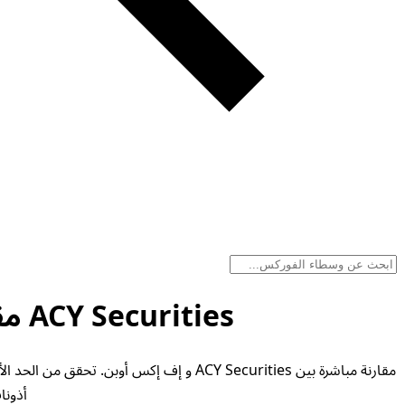
ACY Securities مقابل إف إكس أوبن - مقارنة الوسطاء أغسطس 2026
مقارنة مباشرة بين ACY Securities و إف إ
أذونات التداول و