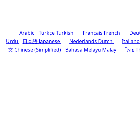
Arabic
Türkçe
Turkish
Français
French
Deu
Urdu
日本語
Japanese
Nederlands
Dutch
Italiano
文
Chinese (Simplified)
Bahasa Melayu
Malay
ไทย
T