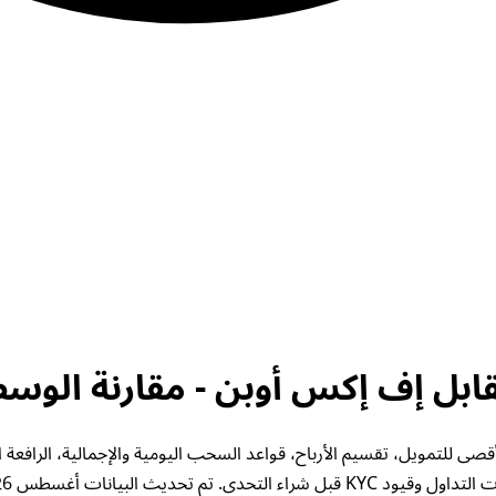
كس أوبن. تحقق من الحد الأقصى للتمويل، تقسيم الأرباح، قواعد السحب اليومية والإجمال
قيود KYC قبل شراء التحدي. تم تحديث البيانات أغسطس 2026.