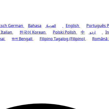
P
Português
English
العربية
Bahasa
German
tsch
I
اردو
中
Polish
Polski
Korean
한국어
Italian
hai
বাংলা
Bengali
Filipino
Tagalog (Filipino)
Română