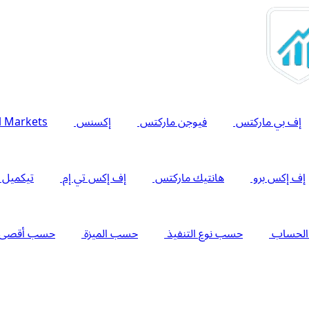
إف بي ماركتس
فيوجن ماركتس
إكسنس
l Markets
إف إكس برو
هانتيك ماركتس
إف إكس تي إم
تيكميل
الحساب
حسب نوع التنفيذ
حسب الميزة
حسب أقصى را