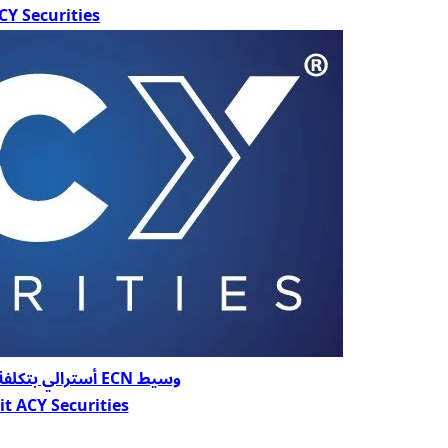
CY Securities
وسيط ECN أسترالي بتكلفة منخفضة جداً
it ACY Securities