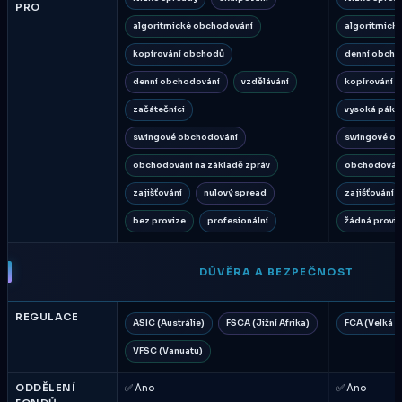
PRO
algoritmické obchodování
algoritmick
kopírování obchodů
denní obcho
denní obchodování
vzdělávání
kopírování 
začátečníci
vysoká páka
swingové obchodování
swingové o
obchodování na základě zpráv
obchodování
zajišťování
nulový spread
zajišťování
bez provize
profesionální
žádná provi
DŮVĚRA A BEZPEČNOST
REGULACE
ASIC (Austrálie)
FSCA (Jižní Afrika)
FCA (Velká B
VFSC (Vanuatu)
ODDĚLENÍ
✅ Ano
✅ Ano