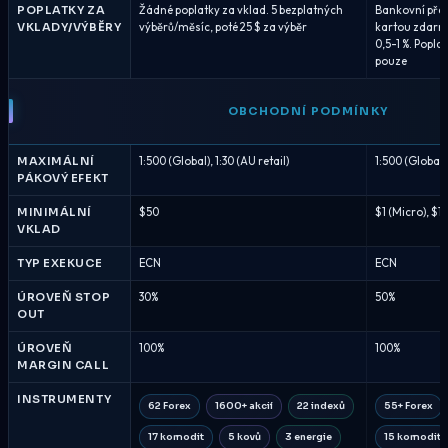
POPLATKY ZA
Žádné poplatky za vklad. 5 bezplatných
Bankovní přev
VKLADY/VÝBĚRY
výběrů/měsíc, poté 25 $ za výběr
kartou zdarm
0,5-1 %. Popl
pouze
OBCHODNÍ PODMÍNKY
MAXIMÁLNÍ
1:500 (Global), 1:30 (AU retail)
1:500 (Global),
PÁKOVÝ EFEKT
MINIMÁLNÍ
$50
$1 (Micro), $1
VKLAD
TYP EXEKUCE
ECN
ECN
ÚROVEŇ STOP
30%
50%
OUT
ÚROVEŇ
100%
100%
MARGIN CALL
INSTRUMENTY
62 Forex
1600+ akcií
22 indexů
55+ Forex
17 komodit
5 kovů
3 energie
15 komodit