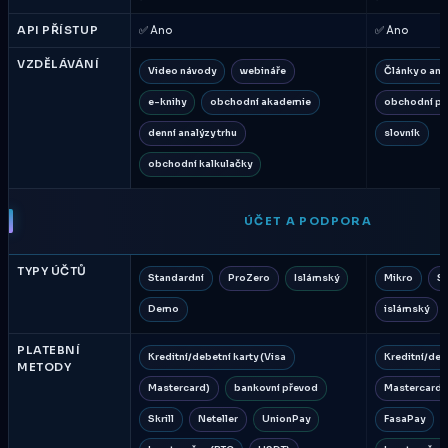
API PŘÍSTUP
✅ Ano
✅ Ano
VZDĚLÁVÁNÍ
Video návody
webináře
Články o ana
e-knihy
obchodní akademie
obchodní p
denní analýzy trhu
slovník
obchodní kalkulačky
ÚČET A PODPORA
TYPY ÚČTŮ
Standardní
ProZero
Islámský
Mikro
S
Demo
islámský
PLATEBNÍ
Kreditní/debetní karty (Visa
Kreditní/deb
METODY
Mastercard)
bankovní převod
Mastercard)
Skrill
Neteller
UnionPay
FasaPay