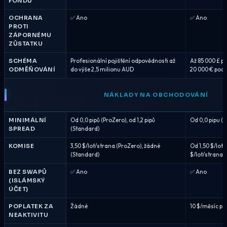
FONDŮ
OCHRANA
✅ Ano
✅ Ano
PROTI
ZÁPORNÉMU
ZŮSTATKU
SCHÉMA
Profesionální pojištění odpovědnosti až
Až 85 000 £ po
ODMĚŇOVÁNÍ
do výše 2,5 milionu AUD
20 000 € podl
NÁKLADY NA OBCHODOVÁNÍ
MINIMÁLNÍ
Od 0,0 pipů (ProZero), od 1,2 pipů
Od 0,0 pipu (EC
SPREAD
(Standard)
KOMISE
3,50 $/lot/strana (ProZero), žádné
Od 1,50 $/lot/
(Standard)
$/lot/strana (
BEZ SWAPŮ
✅ Ano
✅ Ano
(ISLÁMSKÝ
ÚČET)
POPLATEK ZA
Žádné
10 $/měsíc po
NEAKTIVITU