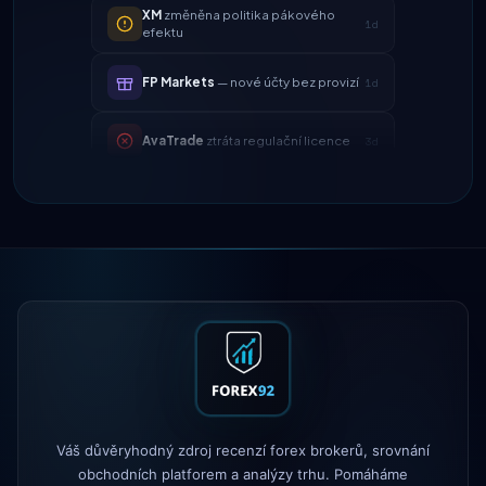
1d
efektu
FP Markets
— nové účty bez provizí
1d
AvaTrade
ztráta regulační licence
3d
Tickmill
rychlost výběru nyní 24
4d
hodin
IC Markets
snížený spread
2h
EUR/USD → 0,1 pipu
Exness
spuštěno
5h
XM
změněna politika pákového
1d
efektu
FP Markets
— nové účty bez provizí
1d
Váš důvěryhodný zdroj recenzí forex brokerů, srovnání
AvaTrade
ztráta regulační licence
3d
obchodních platforem a analýzy trhu. Pomáháme