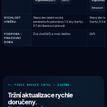
kryptoměny (BTC
USDT)
kryptoměny 
Ethereum
RYCHLOST
Stejný den (elektronické
Stejný den (e
VÝBĚRU
peněženky/kryptoměny), 1-2 dny (karty),
(karty), 3-5 d
3-7 dní (bankovní převod)
PODPORA –
Živý chat 24/5, e-mail, telefon
24/5
PRACOVNÍ
DOBA
FOREX BROKER INTEL — ZDARMA
Tržní aktualizace rychle
doručeny.