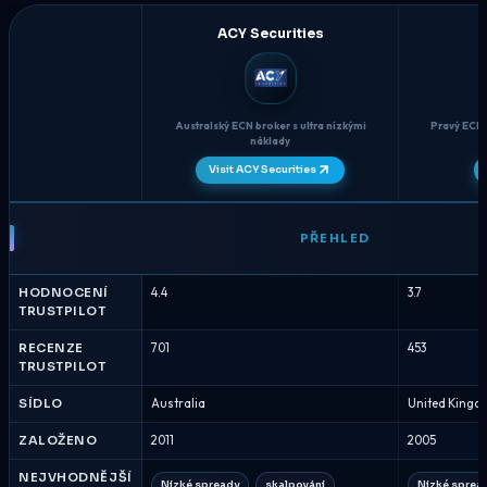
ACY Securities
Australský ECN broker s ultra nízkými
Pravý ECN 
náklady
Visit ACY Securities
ACY
Securities
PŘEHLED
vs
FXOpen
HODNOCENÍ
4.4
3.7
-
TRUSTPILOT
Porovnání
brokerů
RECENZE
701
453
TRUSTPILOT
Srpen
2026
SÍDLO
Australia
United King
ZALOŽENO
2011
2005
NEJVHODNĚJŠÍ
Nízké spready
skalpování
Nízké sprea