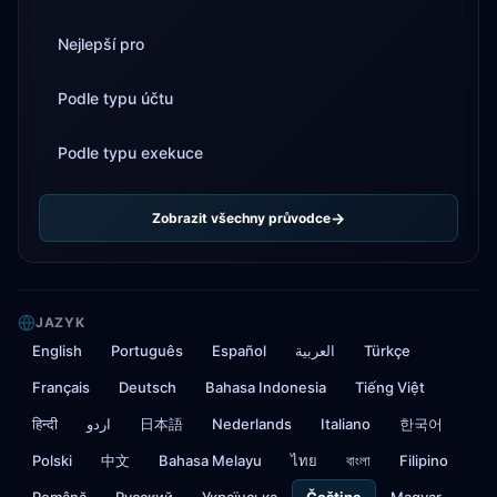
Nejlepší pro
Podle typu účtu
Podle typu exekuce
Zobrazit všechny průvodce
JAZYK
English
Português
Español
العربية
Türkçe
Français
Deutsch
Bahasa Indonesia
Tiếng Việt
हिन्दी
اردو
日本語
Nederlands
Italiano
한국어
Polski
中文
Bahasa Melayu
ไทย
বাংলা
Filipino