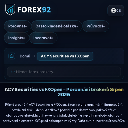
CS
Porovnat
Často kladené otázky
Průvodci
v
v
v
Insights
Inzerovat
v
v
Domů
ACY Securities vs FXOpen
ACY Securities vs FXOpen - Porovnání brokerů Srpen
2026
Přímé srovnání ACY Securities a FXOpen. Zkontrolujte maximální financování,
rozdělení zisku, denní a celková pravidla pro drawdown, pákový efekt,
obchodovatelné aktiva, frekvenci výplat, platební a výplatní metody, obchodní
oprávnění a omezení KYC před zakoupením výzvy. Data aktualizována Srpen 2026.