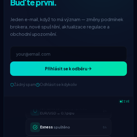
Buďte první.
Jeden e-mail, když to má význam — změny podmínek
brokera, nové spuštění, aktualizace regulace a
obchodní upozornění.
Přihlásit se k odběru
Žádný spam
Odhlásit se kdykoliv
ŽIVĚ
IC Markets
snížený spread
2h
EUR/USD → 0,1 pipu
Exness
spuštěno
5h
XM
změněna politika pákového