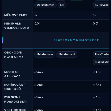
20 kryptoměn
ETF
40+ krypto
MĚNOVÉ PÁRY
62
55
MINIMÁLNÍ
0.01
0.01
VELIKOST LOTU
PLATFORMY A NÁSTROJE
OBCHODNÍ
MetaTrader 4
MetaTrader 5
MetaTrader 
PLATFORMY
TradingView
MOBILNÍ
✅ Ano
✅ Ano
APLIKACE
KOPÍROVÁNÍ
✅ Ano
✅ Ano
OBCHODŮ
EXPERTNÍ
✅ Ano
✅ Ano
PORADCI (EA)
VPS HOSTING
✅ Ano
✅ Ano