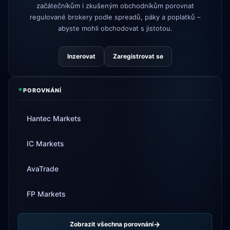
začátečníkům i zkušeným obchodníkům porovnat
Tickmill
rychlost výběru nyní 24
regulované brokery podle spreadů, páky a poplatků –
4d
hodin
abyste mohli obchodovat s jistotou.
Inzerovat
Zaregistrovat se
*
POROVNÁNÍ
Hantec Markets
IC Markets
AvaTrade
FP Markets
Zobrazit všechna porovnání