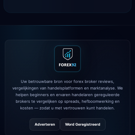
Tickmill
opnamesnelheid nu 24u
4d
IC Markets
verlaagde EUR/USD
2h
spread → 0,1 pips
Exness
gelanceerd
5h
XM
hefboombeleid gewijzigd
1d
FP Markets
— nieuwe zero-
1d
commission accounts
Uw betrouwbare bron voor forex broker reviews,
AvaTrade
verloor regelgevende
3d
vergelijkingen van handelsplatformen en marktanalyse. We
licentie
helpen beginners en ervaren handelaren gereguleerde
brokers te vergelijken op spreads, hefboomwerking en
Tickmill
opnamesnelheid nu 24u
4d
kosten — zodat u met vertrouwen kunt handelen.
Adverteren
Word Geregistreerd