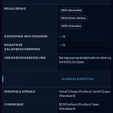
REGULERING
ASIC (Australië)
FSCA (Zuid-Afrika)
VFSC (Vanuatu)
SCHEIDING VAN FONDSEN
✅ Ja
NEGATIEVE
✅ Ja
SALDOBESCHERMING
VERGOEDINGSREGELING
Beroepsaansprakelijkheidsverzekering
tot AUD 2,5 miljoen
HANDELSKOSTEN
MINIMALE SPREAD
Vanaf 0,0 pips (ProZero), Vanaf 1,2 pips
(Standaard)
COMMISSIE
$3,50/lot/kant (ProZero), Geen
(Standaard)