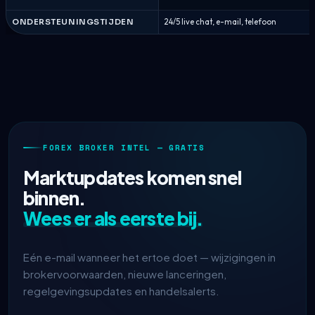
ONDERSTEUNINGSTIJDEN
24/5 live chat, e-mail, telefoon
FOREX BROKER INTEL — GRATIS
Marktupdates komen snel
binnen.
Wees er als eerste bij.
Eén e-mail wanneer het ertoe doet — wijzigingen in
brokervoorwaarden, nieuwe lanceringen,
regelgevingsupdates en handelsalerts.