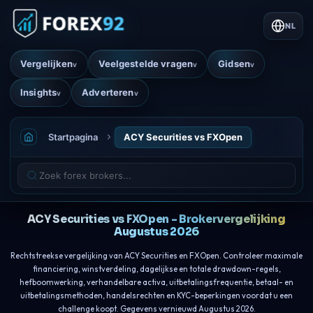
NL
Vergelijken
Veelgestelde vragen
Gidsen
v
v
v
Insights
Adverteren
v
v
Startpagina
ACY Securities vs FXOpen
ACY Securities vs FXOpen - Brokervergelijking
Augustus 2026
Rechtstreekse vergelijking van ACY Securities en FXOpen. Controleer maximale
financiering, winstverdeling, dagelijkse en totale drawdown-regels,
hefboomwerking, verhandelbare activa, uitbetalingsfrequentie, betaal- en
uitbetalingsmethoden, handelsrechten en KYC-beperkingen voordat u een
challenge koopt. Gegevens vernieuwd Augustus 2026.