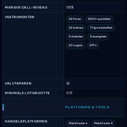
MARGIN CALL-NIVEAU
100%
INSTRUMENTEN
62 Forex
1600+ aandelen
22 indices
17 grondstoffen
5 metalen
3 energieën
20 crypto
ETF's
VALUTAPAREN
62
MINIMALE LOTGROOTTE
0.01
PLATFORMS & TOOLS
HANDELSPLATFORMEN
MetaTrader 4
MetaTrader 5