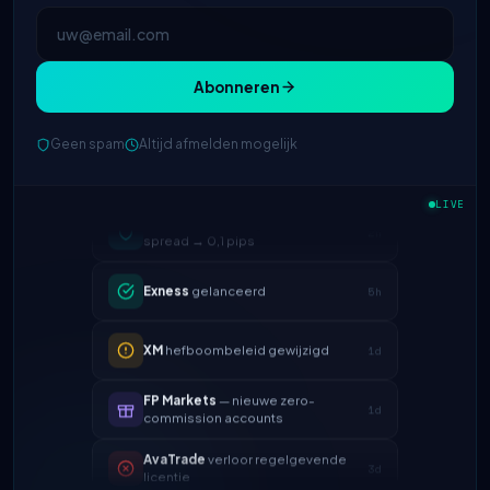
Abonneren
Geen spam
Altijd afmelden mogelijk
IC Markets
verlaagde EUR/USD
LIVE
2h
spread → 0,1 pips
Exness
gelanceerd
5h
XM
hefboombeleid gewijzigd
1d
FP Markets
— nieuwe zero-
1d
commission accounts
AvaTrade
verloor regelgevende
3d
licentie