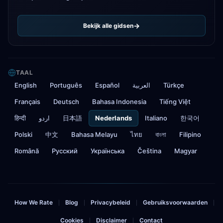
Bekijk alle gidsen
TAAL
English
Português
Español
العربية
Türkçe
Français
Deutsch
Bahasa Indonesia
Tiếng Việt
हिन्दी
اردو
日本語
Nederlands
Italiano
한국어
Polski
中文
Bahasa Melayu
ไทย
বাংলা
Filipino
Română
Русский
Українська
Čeština
Magyar
How We Rate
Blog
Privacybeleid
Gebruiksvoorwaarden
|
|
|
|
Cookies
Disclaimer
Contact
|
|