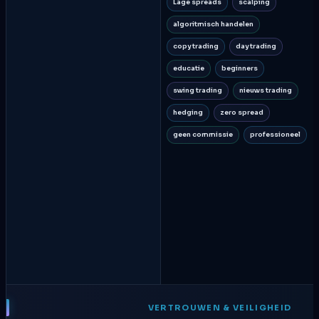
Lage spreads
scalping
algoritmisch handelen
copy trading
day trading
educatie
beginners
swing trading
nieuws trading
hedging
zero spread
geen commissie
professioneel
VERTROUWEN & VEILIGHEID