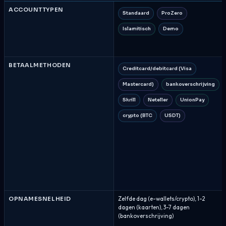
ACCOUNTTYPEN
Standaard
ProZero
Islamitisch
Demo
BETAALMETHODEN
Creditcard/debitcard (Visa
Mastercard)
bankoverschrijving
Skrill
Neteller
UnionPay
crypto (BTC
USDT)
OPNAMESNELHEID
Zelfde dag (e-wallets/crypto), 1-2
dagen (kaarten), 3-7 dagen
(bankoverschrijving)