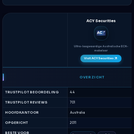
ACY Securities
Ultra-laagwaardige Australische ECN-
makelaar
Visit ACY Securities
ACY
Securities
OVERZICHT
vs
FXOpen
TRUSTPILOT BEOORDELING
4.4
-
Brokervergelijking
TRUSTPILOT REVIEWS
701
Augustus
HOOFDKANTOOR
Australia
2026
OPGERICHT
2011
BESTE VOOR