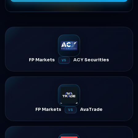
FP Markets
ACY Securities
VS
FP Markets
AvaTrade
VS