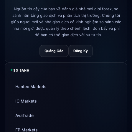
Nguồn tin cậy của bạn về đánh giá nhà môi giới forex, so
AvaTrade
mất giấy phép quy định
3d
sánh nền tảng giao dịch và phân tích thị trường. Chúng tôi
giúp người mới và nhà giao dịch có kinh nghiệm so sánh các
Tickmill
tốc độ rút tiền giờ là 24h
4d
nhà môi giới được quản lý theo chênh lệch, đòn bẩy và phí
— để bạn có thể giao dịch với sự tự tin.
Quảng Cáo
Đăng Ký
*
SO SÁNH
Hantec Markets
IC Markets
AvaTrade
FP Markets