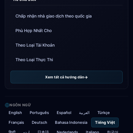
Chấp nhận nhà giao dịch theo quốc gia
Phù Hợp Nhất Cho
Theo Loại Tài Khoản
Theo Loại Thực Thi
Xem tất cả hướng dẫn
NGÔN NGỮ
English
Português
Español
العربية
Türkçe
Français
Deutsch
Bahasa Indonesia
Tiếng Việt
हिन्दी
اردو
日本語
Nederlands
Italiano
한국어