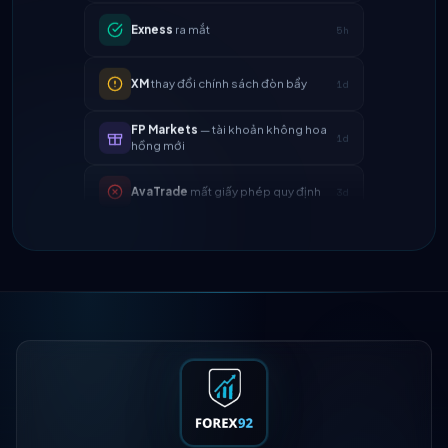
XM
thay đổi chính sách đòn bẩy
1d
FP Markets
— tài khoản không hoa
1d
hồng mới
AvaTrade
mất giấy phép quy định
3d
Tickmill
tốc độ rút tiền giờ là 24h
4d
IC Markets
giảm spread EUR/USD
2h
→ 0.1 pip
Exness
ra mắt
5h
XM
thay đổi chính sách đòn bẩy
1d
FP Markets
— tài khoản không hoa
1d
hồng mới