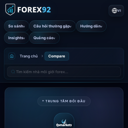
VI
So sánh
Câu hỏi thường gặp
Hướng dẫn
v
v
v
Insights
Quảng cáo
v
v
Trang chủ
Compare
* TRUNG TÂM ĐỐI ĐẦU