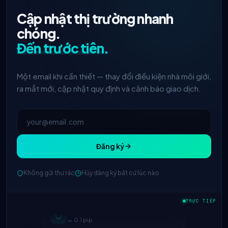
Cập nhật thị trường nhanh
chóng.
Đến trước tiên.
Một email khi cần thiết — thay đổi điều kiện nhà môi giới,
ra mắt mới, cập nhật quy định và cảnh báo giao dịch.
Đăng ký
Không gửi thư rác
Hủy đăng ký bất cứ lúc nào
IC Markets
giảm spread EUR/USD
2h
→ 0.1 pip
TRỰC TIẾP
Exness
ra mắt
5h