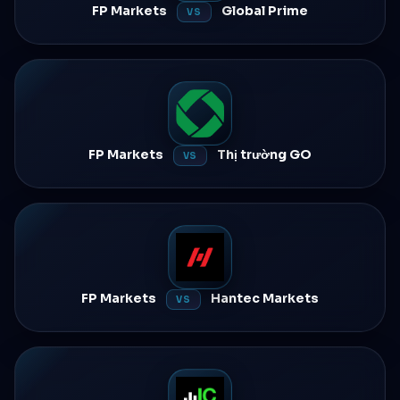
FP Markets
Global Prime
VS
FP Markets
Thị trường GO
VS
FP Markets
Hantec Markets
VS