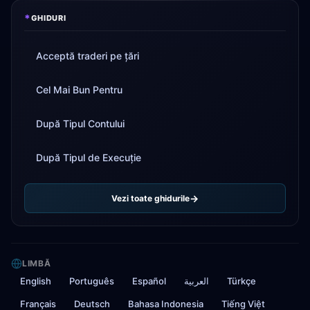
*
GHIDURI
Acceptă traderi pe țări
Cel Mai Bun Pentru
După Tipul Contului
După Tipul de Execuție
Vezi toate ghidurile
LIMBĂ
English
Português
Español
العربية
Türkçe
Français
Deutsch
Bahasa Indonesia
Tiếng Việt