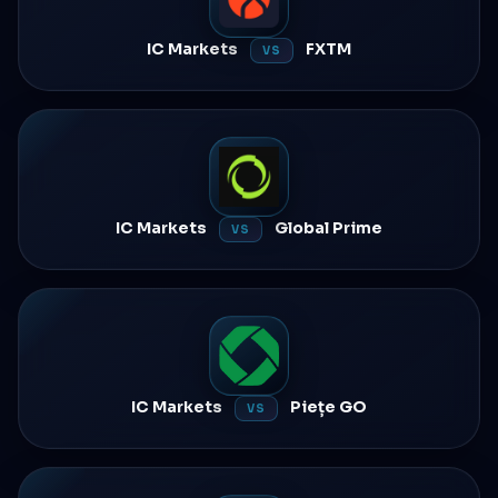
IC Markets
FXTM
VS
IC Markets
Global Prime
VS
IC Markets
Piețe GO
VS