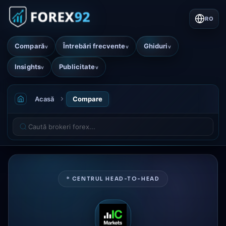
RO
Compară
Întrebări frecvente
Ghiduri
v
v
v
Insights
Publicitate
v
v
Acasă
Compare
* CENTRUL HEAD-TO-HEAD