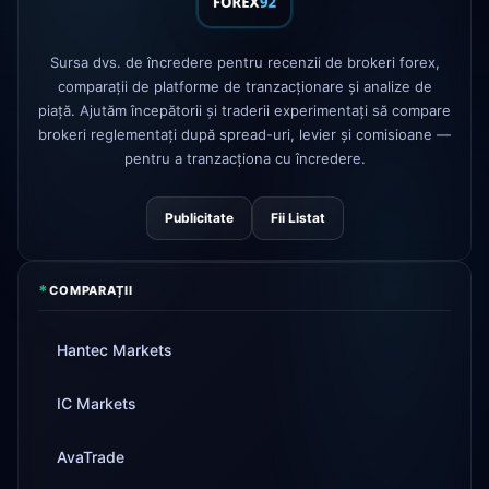
comision
AvaTrade
licență de reglementare
3d
pierdută
Sursa dvs. de încredere pentru recenzii de brokeri forex,
comparații de platforme de tranzacționare și analize de
piață. Ajutăm începătorii și traderii experimentați să compare
Tickmill
viteza retragerii acum 24h
4d
brokeri reglementați după spread-uri, levier și comisioane —
pentru a tranzacționa cu încredere.
Publicitate
Fii Listat
*
COMPARAȚII
Hantec Markets
IC Markets
AvaTrade