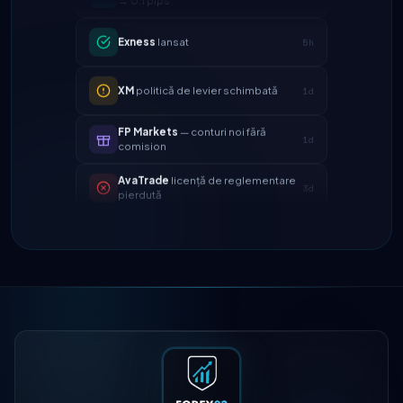
Exness
lansat
5h
XM
politică de levier schimbată
1d
FP Markets
— conturi noi fără
1d
comision
AvaTrade
licență de reglementare
3d
pierdută
Tickmill
viteza retragerii acum 24h
4d
IC Markets
spread EUR/USD redus
2h
→ 0.1 pips
Exness
lansat
5h
XM
politică de levier schimbată
1d
FP Markets
— conturi noi fără
1d