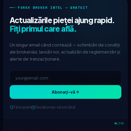
FOREX BROKER INTEL — GRATUIT
Actualizările pieței ajung rapid.
Fiți primul care află.
Un singur email când contează — schimbări de condiții
ale brokerului, lansări noi, actualizări de reglementări și
alerte de tranzacționare.
Abonați-vă
Fără spam
Dezabonați-vă oricând
IC Markets
spread EUR/USD redus
2h
→ 0.1 pips
LIVE