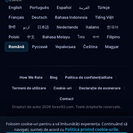
English
Português
Español
العربية
Türkçe
Français
Deutsch
Bahasa Indonesia
Tiếng Việt
हिन्दी
اردو
日本語
Nederlands
Italiano
한국어
Polski
中文
Bahasa Melayu
ไทย
বাংলা
Filipino
Română
Русский
Українська
Čeština
Magyar
How We Rate
Blog
Politica de confidențialitate
|
|
|
Termeni de utilizare
Cookie-uri
Declarație de exonerare
|
|
|
Contact
Drepturi de autor 2026 forex92.com. Toate drepturile rezervate.
Avertisment de risc: Tranzacționarea forex și CFD-urilor implică riscuri
semnificative și poate duce la pierderea capitalului investit. Nu ar trebui să
Folosim cookie-uri pentru a vă îmbunătăți experiența. Continuând să
investiți mai mult decât vă puteți permite să pierdeți. Acest site conține linkuri
navigați, sunteți de acord cu
Politica privind cookie-urile
.
4
afiliate.