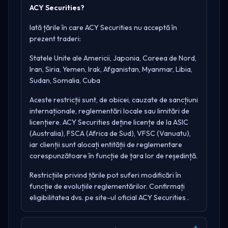
ACY Securities?
Iată țările în care ACY Securities nu acceptă în
prezent traderi:
Statele Unite ale Americii, Japonia, Coreea de Nord,
Iran, Siria, Yemen, Irak, Afganistan, Myanmar, Libia,
Sudan, Somalia, Cuba
Aceste restricții sunt, de obicei, cauzate de sancțiuni
internaționale, reglementări locale sau limitări de
licențiere. ACY Securities deține licențe de la
ASIC
(Australia), FSCA (Africa de Sud), VFSC (Vanuatu)
,
iar clienții sunt alocați entității de reglementare
corespunzătoare în funcție de țara lor de reședință.
Restricțiile privind țările pot suferi modificări în
funcție de evoluțiile reglementărilor. Confirmați
eligibilitatea dvs. pe site-ul oficial
ACY Securities
.