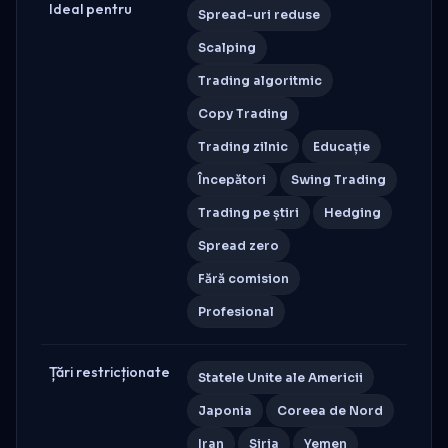
Ideal pentru
Spread-uri reduse
Scalping
Trading algoritmic
Copy Trading
Trading zilnic
Educație
Începători
Swing Trading
Trading pe știri
Hedging
Spread zero
Fără comision
Profesional
Țări restricționate
Statele Unite ale Americii
Japonia
Coreea de Nord
Iran
Siria
Yemen