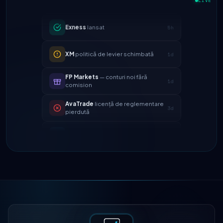
Exness
lansat
LIVE
5h
XM
politică de levier schimbată
1d
FP Markets
— conturi noi fără
1d
comision
AvaTrade
licență de reglementare
3d
pierdută
Tickmill
viteza retragerii acum 24h
4d
IC Markets
spread EUR/USD redus
2h
→ 0.1 pips
Exness
lansat
5h
XM
politică de levier schimbată
1d
FP Markets
— conturi noi fără
1d
comision