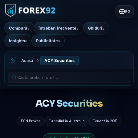
RO
Compară
Întrebări frecvente
Ghiduri
v
v
v
Insights
Publicitate
v
v
Acasă
ACY Securities
ACY Securities
ECN Broker
Cu sediul în Australia
Fondat în 2011