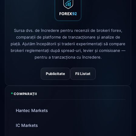
AvaTrade
licență de reglementare
3d
pierdută
Tickmill
viteza retragerii acum 24h
4d
Sursa dvs. de încredere pentru recenzii de brokeri forex,
comparații de platforme de tranzacționare și analize de
piață. Ajutăm începătorii și traderii experimentați să compare
brokeri reglementați după spread-uri, levier și comisioane —
pentru a tranzacționa cu încredere.
Publicitate
Fii Listat
*
COMPARAȚII
Hantec Markets
IC Markets