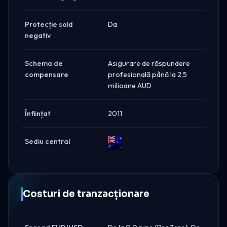
Protecție sold
Da
negativ
Schema de
Asigurare de răspundere
compensare
profesională până la 2,5
milioane AUD
Înființat
2011
Sediu central
Australia
Costuri de tranzacționare