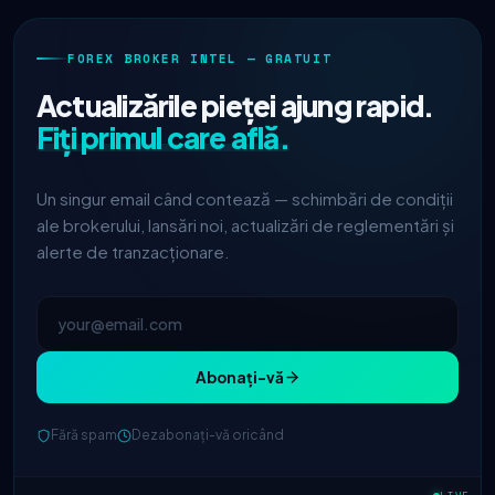
FOREX BROKER INTEL — GRATUIT
Actualizările pieței ajung rapid.
Fiți primul care află.
Un singur email când contează — schimbări de condiții
ale brokerului, lansări noi, actualizări de reglementări și
alerte de tranzacționare.
Abonați-vă
IC Markets
spread EUR/USD redus
Fără spam
Dezabonați-vă oricând
2h
→ 0.1 pips