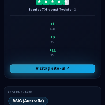
Bazat pe 701 recenzii Trustpilot
+1
(7d)
+6
(30d)
+11
(90d)
Vizitați site-ul ↗
REGLEMENTARE
ASIC (Australia)