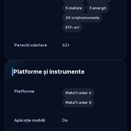
5 metale
3 energii
20 criptomonede
ETF-uri
Perechi valutare
62+
Platforme și instrumente
Platforme
MetaTrader 4
MetaTrader 5
Aplicație mobilă
Da