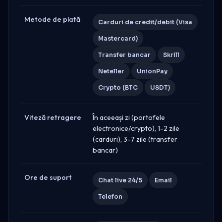
Metode de plată
Carduri de credit/debit (Visa
Mastercard)
Transfer bancar
Skrill
Neteller
UnionPay
Crypto (BTC
USDT)
Viteză retragere
În aceeași zi (portofele
electronice/crypto), 1-2 zile
(carduri), 3-7 zile (transfer
bancar)
Ore de suport
Chat live 24/5
Email
Telefon