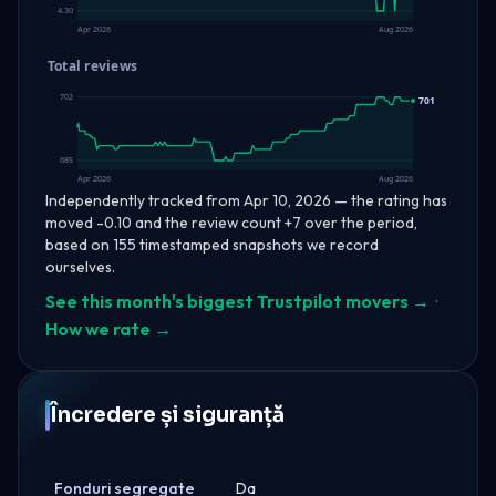
4.30
Apr 2026
Aug 2026
Total reviews
702
701
685
Apr 2026
Aug 2026
Independently tracked from Apr 10, 2026 — the rating has
moved -0.10 and the review count +7 over the period,
based on 155 timestamped snapshots we record
ourselves.
See this month's biggest Trustpilot movers →
·
How we rate →
Încredere și siguranță
Fonduri segregate
Da