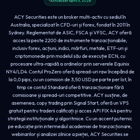
Actualizat April 5, 2026
ACY Securities este un broker multi-activ cu sediul în
Australia, specializat în CFD-uri și forex, fondat în 2011 în
Sydney. Reglementat de ASIC, FSCA și VFSC, ACY oferă
acces la peste 2200 de instrumente tranzacționabile,
inclusiv forex, acțiuni, indici, mărfuri, metale, ETF-uri și
criptomonede prin modelul său de execuție ECN, cu
procesare ultra-rapidă a ordinelor prin serverele Equinix
NY4/LD4. Contul ProZero oferă spread-uri raw începând de
la 0,0 pips, cu un comision de 3,50 USD pe parte per lot, în
timp ce contul Standard oferă tranzacționare fără
comisioane și spread-uri competitive. ACY susține, de
asemenea, copy trading prin Signal Start, oferă un VPS
gratuit pentru traderii calificați și acces API FIX 4.4 pentru
strategii instituționale și algoritmice. Cu un accent puternic
pe educație prin intermediul academiei de tranzacționare,
webinarilor și analizei zilnice a pieței, ACY Securities se