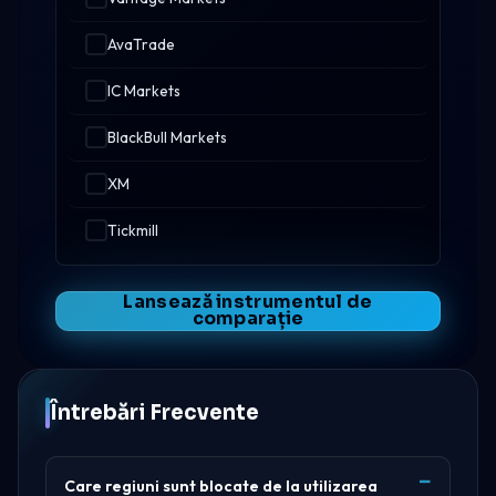
AvaTrade
IC Markets
BlackBull Markets
XM
Tickmill
Lansează instrumentul de
comparație
Întrebări Frecvente
Care regiuni sunt blocate de la utilizarea