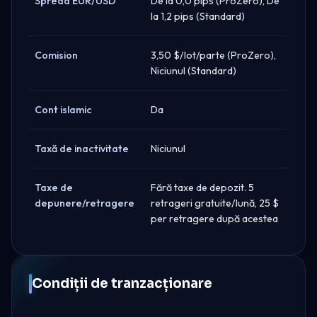
Spread EUR/USD
De la 0,0 pips (ProZero), De
la 1,2 pips (Standard)
Comision
3,50 $/lot/parte (ProZero),
Niciunul (Standard)
Cont islamic
Da
Taxă de inactivitate
Niciunul
Taxe de
Fără taxe de depozit. 5
depunere/retragere
retrageri gratuite/lună, 25 $
per retragere după acestea
Condiții de tranzacționare