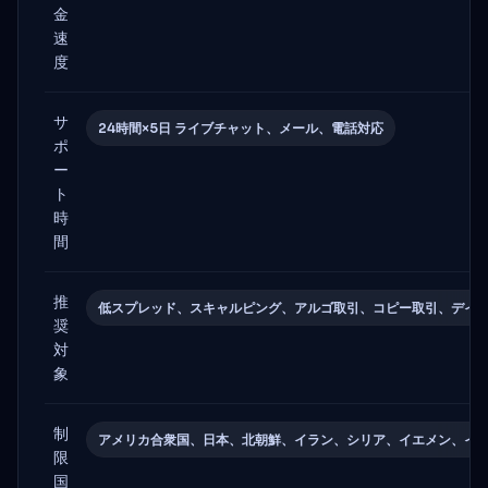
金
速
度
サ
24時間×5日 ライブチャット、メール、電話対応
ポ
ー
ト
時
間
推
低スプレッド、スキャルピング、アルゴ取引、コピー取引、デイ
奨
対
象
制
アメリカ合衆国、日本、北朝鮮、イラン、シリア、イエメン、イ
限
国