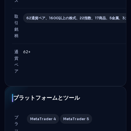
ズ
取
62通貨ペア、1600以上の株式、22指数、17商品、5金属、3エ
引
銘
柄
通
62+
貨
ペ
ア
プラットフォームとツール
プ
MetaTrader 4
MetaTrader 5
ラ
ッ