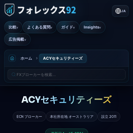
JA
比較
よくある質問
ガイド
Insights
v
v
v
v
広告掲載
v
ホーム
ACYセキュリティーズ
ACYセキュリティーズ
ECN ブローカー
本社所在地 オーストラリア
設立 2011