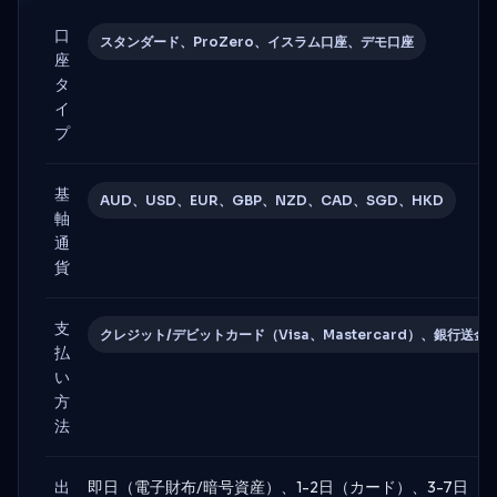
口
スタンダード、ProZero、イスラム口座、デモ口座
座
タ
イ
プ
基
AUD、USD、EUR、GBP、NZD、CAD、SGD、HKD
軸
通
貨
支
クレジット/デビットカード（Visa、Mastercard）、銀行送金、Sk
払
い
方
法
出
即日（電子財布/暗号資産）、1-2日（カード）、3-7日（