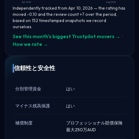
Apr 2026
Aug 2026
Independently tracked from Apr 10, 2026 — the rating has
moved -0.10 and the review count +7 over the period,
based on 152 timestamped snapshots we record
ourselves.
See this month's biggest Trustpilot movers →
·
How we rate →
信頼性と安全性
分別管理資金
はい
マイナス残高保護
はい
補償制度
プロフェッショナル賠償保険
最大250万AUD