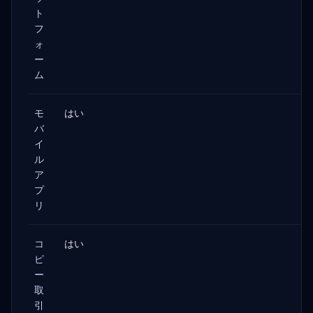
ト
フ
ォ
ー
ム
モ
はい
バ
イ
ル
ア
プ
リ
コ
はい
ピ
ー
取
引