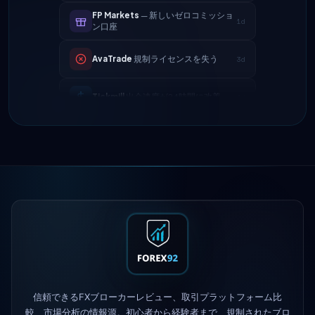
AvaTrade
規制ライセンスを失う
3d
Tickmill
出金速度が24時間に改善
4d
IC Markets
EUR/USDスプレッドを縮
2h
小 → 0.1ピップス
Exness
開始
5h
XM
レバレッジ方針を変更
1d
FP Markets
— 新しいゼロコミッショ
1d
ン口座
AvaTrade
規制ライセンスを失う
3d
Tickmill
出金速度が24時間に改善
4d
信頼できるFXブローカーレビュー、取引プラットフォーム比
較、市場分析の情報源。初心者から経験者まで、規制されたブロ