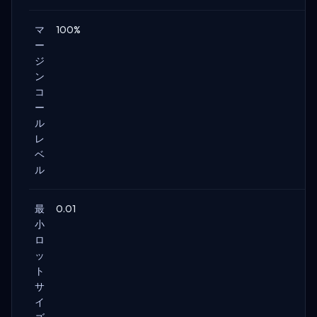
マ
100%
ー
ジ
ン
コ
ー
ル
レ
ベ
ル
最
0.01
小
ロ
ッ
ト
サ
イ