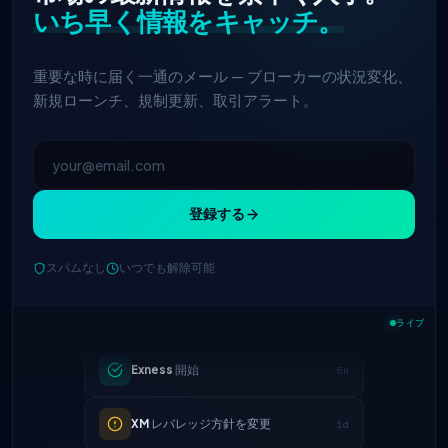
いち早く情報をキャッチ。
重要な時に届く一通のメール — ブローカーの状況変化、
新規ローンチ、規制更新、取引アラート。
登録する
IC Markets
EUR/USDスプレッドを縮
スパムなし
いつでも解除可能
2h
小 → 0.1ピップス
Exness
開始
5h
ライブ
XM
レバレッジ方針を変更
1d
FP Markets
— 新しいゼロコミッショ
1d
ン口座