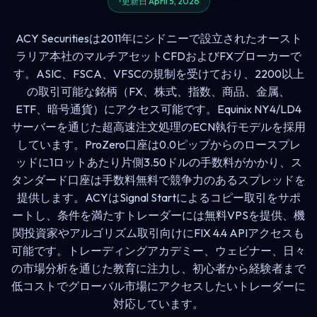
更新日 April 5, 2026
ACY Securitiesは2011年にシドニーで設立されたオースト
ラリア本社のマルチアセットCFDおよびFXブローカーで
す。ASIC、FSCA、VFSCの規制を受けており、2200以上
の取引可能な銘柄（FX、株式、指数、商品、金属、
ETF、暗号通貨）にアクセス可能です。Equinix NY4/LD4
サーバーを通じた超高速注文処理のECN執行モデルを採用
しています。ProZero口座は0.0ピップからのロースプレ
ッドに1ロットあたり片側3.50ドルの手数料がかかり、ス
タンダード口座は手数料無料で競争力のあるスプレッドを
提供します。ACYはSignal Startによるコピー取引をサポ
ートし、条件を満たすトレーダーには無料VPSを提供、機
関投資家やアルゴリズム取引向けにFIX 4.4 APIアクセスも
可能です。トレーディングアカデミー、ウェビナー、日々
の市場分析を通じた教育に注力し、初心者から経験者まで
低コストでグローバル市場にアクセスしたいトレーダーに
対応しています。