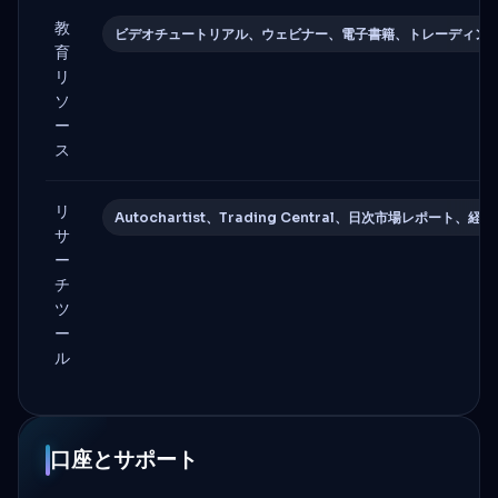
教
ビデオチュートリアル、ウェビナー、電子書籍、トレーディン
育
リ
ソ
ー
ス
リ
Autochartist、Trading Central、日次市場レポート、
サ
ー
チ
ツ
ー
ル
口座とサポート