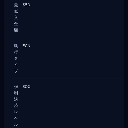
最
$50
低
入
金
額
執
ECN
行
タ
イ
プ
強
30%
制
決
済
レ
ベ
ル