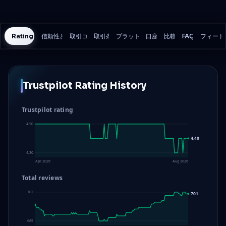
Rating History
信頼性と安全性
取引コスト
取引条件
プラットフォーム
口座
比較
FAQ
フィード
Trustpilot Rating History
Trustpilot rating
4.50
4.40
4.30
Apr 2026
Aug 2026
Total reviews
702
701
685