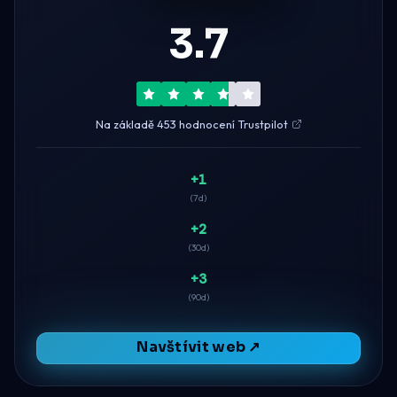
3.7
Na základě 453 hodnocení Trustpilot
+1
(7d)
+2
(30d)
+3
(90d)
Navštívit web ↗