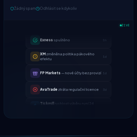
IC Markets
snížený spread
Žádný spam
Odhlásit se kdykoliv
2h
EUR/USD → 0,1 pipu
Exness
spuštěno
ŽIVĚ
5h
XM
změněna politika pákového
1d
efektu
FP Markets
— nové účty bez provizí
1d
AvaTrade
ztráta regulační licence
3d
Tickmill
rychlost výběru nyní 24
4d
hodin
IC Markets
snížený spread
2h
EUR/USD → 0,1 pipu
Exness
spuštěno
5h