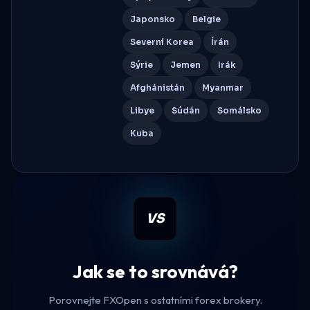
Japonsko
Belgie
Severní Korea
Írán
Sýrie
Jemen
Irák
Afghánistán
Myanmar
Libye
Súdán
Somálsko
Kuba
VS
Jak se to srovnává?
Porovnejte FXOpen s ostatními forex brokery.