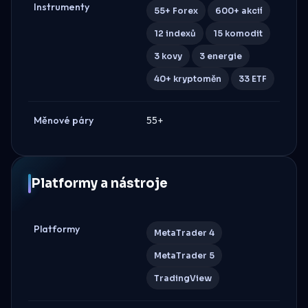
Instrumenty
55+ Forex
600+ akcií
12 indexů
15 komodit
3 kovy
3 energie
40+ kryptoměn
33 ETF
Měnové páry
55+
Platformy a nástroje
Platformy
MetaTrader 4
MetaTrader 5
TradingView