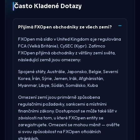
Často Kladené Dotazy
Přijímá FXOpen obchodníky ze všech zemí?
FXOpen má sídlo v
United Kingdom
a je regulována
FCA (Velká Británie), CySEC (Kypr)
. Zatímco
FXOpen přijímá obchodníky z většiny zemí světa,
následující země jsou omezeny:
Spojené státy, Austrálie, Japonsko, Belgie, Severní
Korea, Írán, Sýrie, Jemen, Irák, Afghánistán,
Myanmar, Libye, Súdán, Somálsko, Kuba
Omezení zemí jsou primárně způsobena
regulačními požadavky, sankcemi a místními
finančními zákony. Dostupnost se může také lišit v
závislosti na tom, u které FXOpen entity se
zaregistrujete. Omezení se mohou měnit — ověřte
si svou způsobilost na
FXOpen oficiálních
stránkách
.