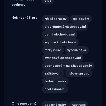
24/5
podpory
Nejvhodnější pro
Nízké spready
skalpování
algoritmické obchodování
denní obchodování
kopírování obchodů
nízký vklad
vysoká páka
swingové obchodování
obchodování na základě zpráv
zajišťování
nulový spread
žádná provize
profesionální
Omezené země
Spojené státy
Austrálie