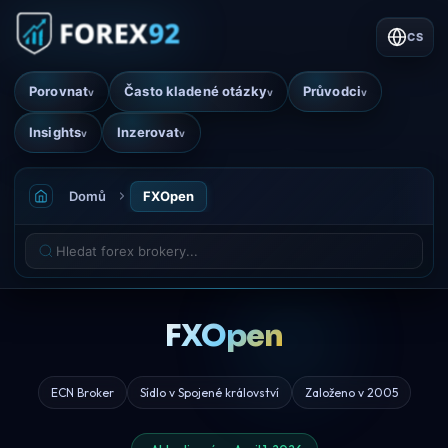
CS
Porovnat
Často kladené otázky
Průvodci
v
v
v
Insights
Inzerovat
v
v
Domů
FXOpen
FXOpen
ECN Broker
Sídlo v Spojené království
Založeno v 2005