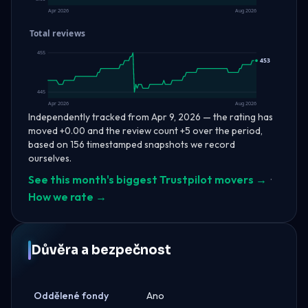
Apr 2026
Aug 2026
Total reviews
455
453
445
Apr 2026
Aug 2026
Independently tracked from Apr 9, 2026 — the rating has
moved +0.00 and the review count +5 over the period,
based on 156 timestamped snapshots we record
ourselves.
See this month's biggest Trustpilot movers →
·
How we rate →
Důvěra a bezpečnost
Oddělené fondy
Ano