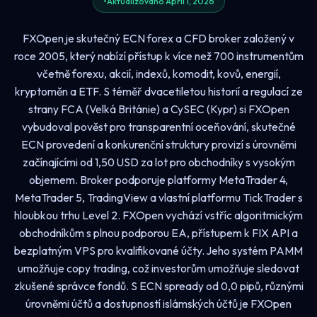
Aktualizováno April 1, 2026
FXOpen je skutečný ECN forex a CFD broker založený v
roce 2005, který nabízí přístup k více než 700 instrumentům
včetně forexu, akcií, indexů, komodit, kovů, energií,
kryptoměn a ETF. S téměř dvacetiletou historií a regulací ze
strany FCA (Velká Británie) a CySEC (Kypr) si FXOpen
vybudoval pověst pro transparentní oceňování, skutečné
ECN provedení a konkurenční struktury provizí s úrovněmi
začínajícími od 1,50 USD za lot pro obchodníky s vysokým
objemem. Broker podporuje platformy MetaTrader 4,
MetaTrader 5, TradingView a vlastní platformu TickTrader s
hloubkou trhu Level 2. FXOpen vychází vstříc algoritmickým
obchodníkům s plnou podporou EA, přístupem k FIX API a
bezplatným VPS pro kvalifikované účty. Jeho systém PAMM
umožňuje copy trading, což investorům umožňuje sledovat
zkušené správce fondů. S ECN spready od 0,0 pipů, různými
úrovněmi účtů a dostupností islámských účtů je FXOpen