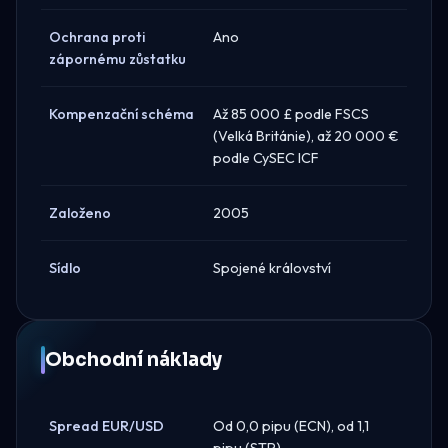
Ochrana proti
Ano
zápornému zůstatku
Kompenzační schéma
Až 85 000 £ podle FSCS
(Velká Británie), až 20 000 €
podle CySEC ICF
Založeno
2005
Sídlo
Spojené království
Obchodní náklady
Spread EUR/USD
Od 0,0 pipu (ECN), od 1,1
pipu (STP)