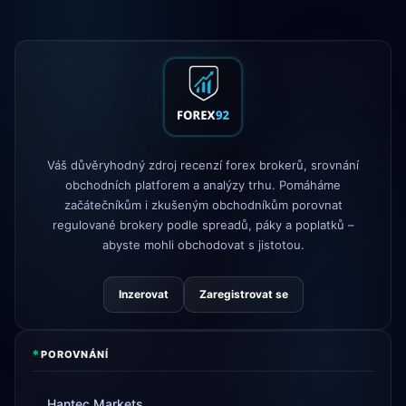
XM
změněna politika pákového
1d
efektu
FP Markets
— nové účty bez provizí
1d
AvaTrade
ztráta regulační licence
3d
Tickmill
rychlost výběru nyní 24
4d
Váš důvěryhodný zdroj recenzí forex brokerů, srovnání
hodin
obchodních platforem a analýzy trhu. Pomáháme
začátečníkům i zkušeným obchodníkům porovnat
regulované brokery podle spreadů, páky a poplatků –
abyste mohli obchodovat s jistotou.
Inzerovat
Zaregistrovat se
*
POROVNÁNÍ
Hantec Markets