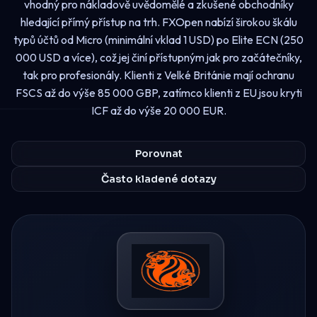
vhodný pro nákladově uvědomělé a zkušené obchodníky
hledající přímý přístup na trh. FXOpen nabízí širokou škálu
typů účtů od Micro (minimální vklad 1 USD) po Elite ECN (250
000 USD a více), což jej činí přístupným jak pro začátečníky,
tak pro profesionály. Klienti z Velké Británie mají ochranu
FSCS až do výše 85 000 GBP, zatímco klienti z EU jsou kryti
ICF až do výše 20 000 EUR.
Porovnat
Často kladené dotazy