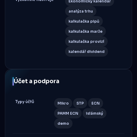
Ekonomický kalendář
analýza trhu
kalkulačka pipů
kalkulačka marže
kalkulačka provizí
kalendář dividend
Účet a podpora
Typy účtů
Mikro
STP
ECN
PAMM ECN
islámský
demo