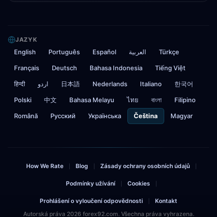
JAZYK
English
Português
Español
العربية
Türkçe
Français
Deutsch
Bahasa Indonesia
Tiếng Việt
हिन्दी
اردو
日本語
Nederlands
Italiano
한국어
Polski
中文
Bahasa Melayu
ไทย
বাংলা
Filipino
Română
Русский
Українська
Čeština
Magyar
How We Rate
Blog
Zásady ochrany osobních údajů
|
|
|
Podmínky užívání
Cookies
|
|
Prohlášení o vyloučení odpovědnosti
Kontakt
|
Autorská práva 2026 forex92.com. Všechna práva vyhrazena.