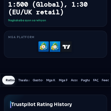
1:500 (Global), 1:30
(EU/UK retail)
Nagkakaiba ayon sa rehiyon
MGA PLATFORM
MetaTrader
MetaTrader
TradingVi
4
5
Rating History
Tiwala at Kaligtasan
Gastos sa Trading
Mga Kondisyon
Mga Platform
Account
Paghahambing
FAQ
Feedb
Trustpilot Rating History