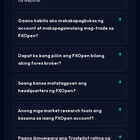
na website
.
Gaano kabilis ako makakapagbukas ng
account at makapagsimulang mag-trade sa
FXOpen?
Dapat ko bang piliin ang FXOpen bilang
aking forex broker?
Saang bansa matatagpuan ang
headquarters ng FXOpen?
Anong mga market research tools ang
kasama sa isang FXOpen account?
Paano ikinumpara ang Trustpilot rating ng