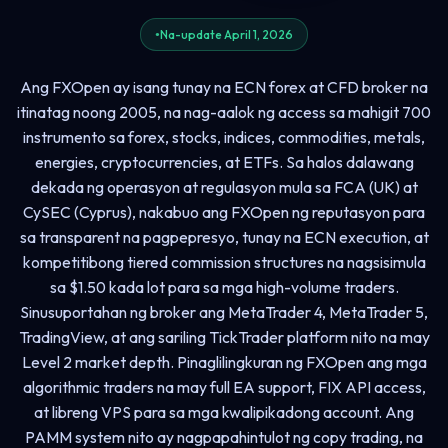
Na-update April 1, 2026
Ang FXOpen ay isang tunay na ECN forex at CFD broker na
itinatag noong 2005, na nag-aalok ng access sa mahigit 700
instrumento sa forex, stocks, indices, commodities, metals,
energies, cryptocurrencies, at ETFs. Sa halos dalawang
dekada ng operasyon at regulasyon mula sa FCA (UK) at
CySEC (Cyprus), nakabuo ang FXOpen ng reputasyon para
sa transparent na pagpepresyo, tunay na ECN execution, at
kompetitibong tiered commission structures na nagsisimula
sa $1.50 kada lot para sa mga high-volume traders.
Sinusuportahan ng broker ang MetaTrader 4, MetaTrader 5,
TradingView, at ang sariling TickTrader platform nito na may
Level 2 market depth. Pinaglilingkuran ng FXOpen ang mga
algorithmic traders na may full EA support, FIX API access,
at libreng VPS para sa mga kwalipikadong account. Ang
PAMM system nito ay nagpapahintulot ng copy trading, na