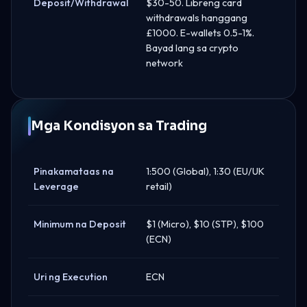
Deposit/Withdrawal
$30-50. Libreng card
withdrawals hanggang
£1000. E-wallets 0.5-1%.
Bayad lang sa crypto
network
Mga Kondisyon sa Trading
Pinakamataas na
1:500 (Global), 1:30 (EU/UK
Leverage
retail)
Minimum na Deposit
$1 (Micro), $10 (STP), $100
(ECN)
Uri ng Execution
ECN