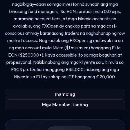
nagbibigay-daan sa mga investor na sundan ang mga
bihasang fund managers. Sa ECN spreads mula 0.0 pips,
maraming account tiers, at mga Islamic accounts na
available, ang FXOpen ay angkop para sa mga cost-
conscious at may karanasang traders na naghahanap ng raw
market access. Nag-aalok ang FXOpen ng malawak na uri
ng mga account mula Micro ($1 minimum) hanggang Elite
ECN ($250000+), kaya accessible ito sa mga baguhan at
propesyonal. Nakikinabang ang mga kliyente sa UK mula sa
FSCS protection hanggang £85,000, habang ang mga
kliyente sa EU ay sakop ng ICF hanggang €20,000.
Ihambing
Mga Madalas Itanong