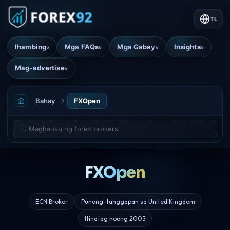
TL
Ihambing
Mga FAQs
Mga Gabay
Insights
v
v
v
v
Mag-advertise
v
Bahay
FXOpen
FXOpen
ECN Broker
Punong-tanggapan sa United Kingdom
Itinatag noong 2005