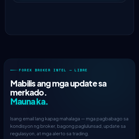
FOREX BROKER INTEL — LIBRE
Mabilis ang mga update sa
merkado.
Mauna ka.
Isang email lang kapag mahalaga — mga pagbabago sa
kondisyon ng broker, bagong paglulunsad, update sa
regulasyon, at mga alerto sa trading.