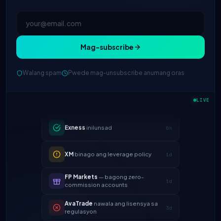
Mag-subscribe
IC Markets
binawasan ang EUR/USD
Walang spam
Pwede mag-unsubscribe anumang oras
2h
spread → 0.1 pips
LIVE
Exness
inilunsad
5h
XM
binago ang leverage policy
1d
FP Markets
— bagong zero-
1d
commission accounts
AvaTrade
nawala ang lisensya sa
3d
regulasyon
Tickmill
bilis ng withdrawal ngayon
4d
ay 24h