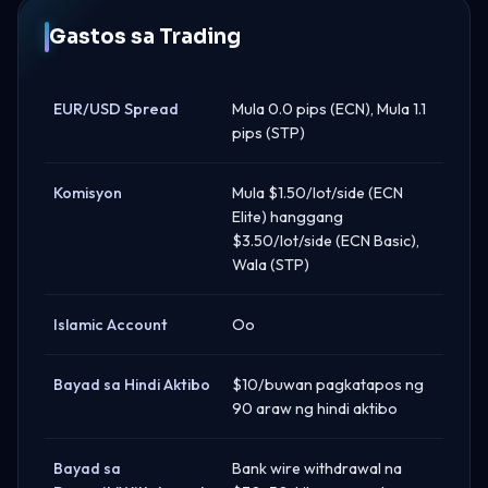
Gastos sa Trading
EUR/USD Spread
Mula 0.0 pips (ECN), Mula 1.1
pips (STP)
Komisyon
Mula $1.50/lot/side (ECN
Elite) hanggang
$3.50/lot/side (ECN Basic),
Wala (STP)
Islamic Account
Oo
Bayad sa Hindi Aktibo
$10/buwan pagkatapos ng
90 araw ng hindi aktibo
Bayad sa
Bank wire withdrawal na