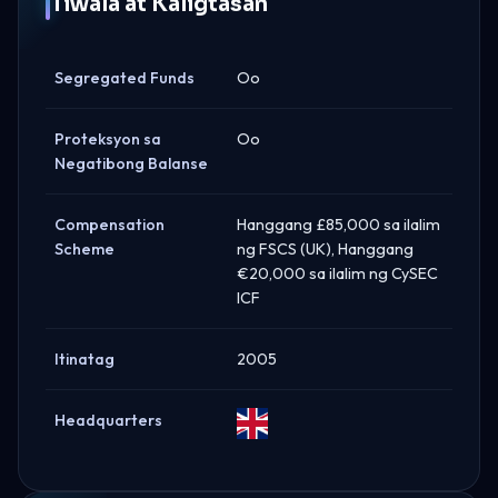
Tiwala at Kaligtasan
Segregated Funds
Oo
Proteksyon sa
Oo
Negatibong Balanse
Compensation
Hanggang £85,000 sa ilalim
Scheme
ng FSCS (UK), Hanggang
€20,000 sa ilalim ng CySEC
ICF
Itinatag
2005
Headquarters
United
Kingdom