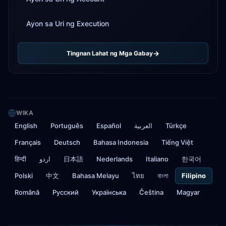
Ayon sa Uri ng Execution
Tingnan Lahat ng Mga Gabay
WIKA
English
Português
Español
العربية
Türkçe
Français
Deutsch
Bahasa Indonesia
Tiếng Việt
हिन्दी
اردو
日本語
Nederlands
Italiano
한국어
Polski
中文
Bahasa Melayu
ไทย
বাংলা
Filipino
Română
Русский
Українська
Čeština
Magyar