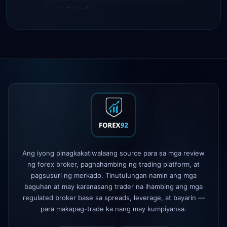
IC Markets
binawasan ang EUR/USD
2h
spread → 0.1 pips
Exness
inilunsad
5h
XM
binago ang leverage policy
1d
FP Markets
— bagong zero-
1d
commission accounts
AvaTrade
nawala ang lisensya sa
3d
regulasyon
Tickmill
bilis ng withdrawal ngayon
4d
Ang iyong pinagkakatiwalaang source para sa mga review
ay 24h
ng forex broker, paghahambing ng trading platform, at
pagsusuri ng merkado. Tinutulungan namin ang mga
baguhan at may karanasang trader na ihambing ang mga
regulated broker base sa spreads, leverage, at bayarin —
para makapag-trade ka nang may kumpiyansa.