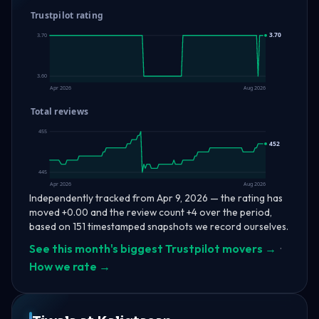
Trustpilot rating
3.70
3.70
3.60
Apr 2026
Aug 2026
Total reviews
455
452
445
Apr 2026
Aug 2026
Independently tracked from Apr 9, 2026 — the rating has
moved +0.00 and the review count +4 over the period,
based on 151 timestamped snapshots we record ourselves.
See this month's biggest Trustpilot movers →
·
How we rate →