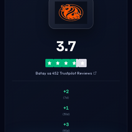
3.7
Batay sa 452 Trustpilot Reviews
+2
(7d)
+1
(30d)
+3
(90d)