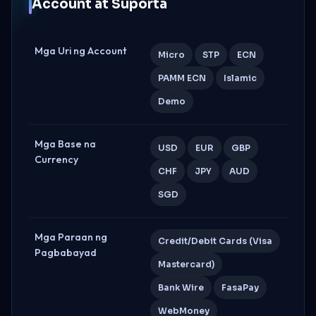
Account at Suporta
Mga Uri ng Account
Micro
STP
ECN
PAMM ECN
Islamic
Demo
Mga Base na
USD
EUR
GBP
Currency
CHF
JPY
AUD
SGD
Mga Paraan ng
Credit/Debit Cards (Visa
Pagbabayad
Mastercard)
Bank Wire
FasaPay
WebMoney