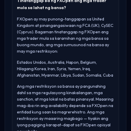
Tinatanggap ba ng FXOpen ang mga trader
mula sa lahat ng bansa?
FXOpen ay may punong-tanggapan sa
United
Kingdom
at pinangangasiwaan ng
FCA (UK), CySEC
(Cyprus)
. Bagaman tinatanggap ng FXOpen ang
mga trader mula sa karamihan ng mga bansa sa
buong mundo, ang mga sumusunod na bansa ay
may mga restriksyon:
Estados Unidos, Australia, Hapon, Belgium,
Hilagang Korea, Iran, Syria, Yemen, Iraq,
Afghanistan, Myanmar, Libya, Sudan, Somalia, Cuba
Ang mga restriksyon sa bansa ay pangunahing
dahil sa mga regulasyong kinakailangan, mga
sanction, at mga lokal na batas pinansyal. Maaaring
mag-iba rin ang availability depende sa FXOpen na
entidad kung saan ka magrerehistro. Ang mga
restriksyon ay maaaring magbago — tiyakin ang
iyong pagiging karapat-dapat sa
FXOpen opisyal