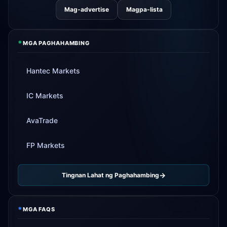
Mag-advertise
Magpa-lista
*
MGA PAGHAHAMBING
Hantec Markets
IC Markets
AvaTrade
FP Markets
Tingnan Lahat ng Paghahambing
*
MGA FAQS