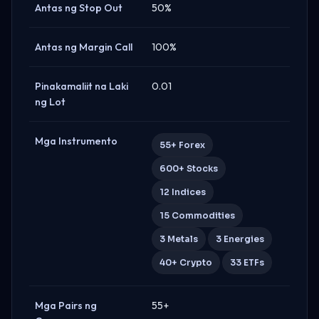
Antas ng Stop Out
50%
Antas ng Margin Call
100%
Pinakamaliit na Laki
0.01
ng Lot
Mga Instrumento
55+ Forex
600+ Stocks
12 Indices
15 Commodities
3 Metals
3 Energies
40+ Crypto
33 ETFs
Mga Pairs ng
55+