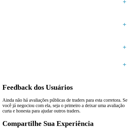
Quanto eu preciso para abrir uma conta no FP
Markets?
Quanto de alavancagem eu posso obter na FP
Markets, e quais são os requisitos de margem?
Quanto custa negociar forex na FP Markets?
Quais licenças regulatórias FP Markets possui, e os
fundos dos clientes são segregados?
Feedback dos Usuários
Ainda não há avaliações públicas de traders para esta corretora. Se
você já negociou com ela, seja o primeiro a deixar uma avaliação
curta e honesta para ajudar outros traders.
Compartilhe Sua Experiência