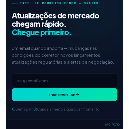
INTEL DE CORRETOR FOREX — GRÁTIS
Atualizações de mercado
chegam rápido.
Chegue primeiro.
Um email quando importa — mudanças nas
condições do corretor, novos lançamentos,
atualizações regulatórias e alertas de negociação.
Inscrever-se
Sem spam
Cancelamento a qualquer momento
IC Markets
spread EUR/USD
2h
AO VIVO
reduzido → 0,1 pips