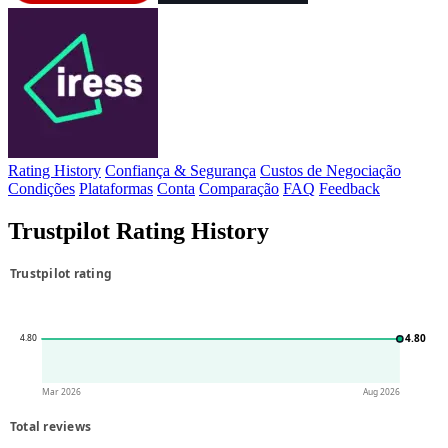
IRESS
Rating History
Confiança & Segurança
Custos de Negociação
Condições
Plataformas
Conta
Comparação
FAQ
Feedback
Trustpilot Rating History
Trustpilot rating
4.80
4.80
4.80
Mar 2026
Aug 2026
Total reviews