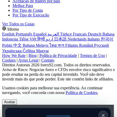
Aceitação de traders por país
Melhor Para
Por Tipo de Conta
Por Tipo de Execução
Ver Todos os Guias
Idioma
English
Português
Español
العربية
Türkçe
Français
Deutsch
Bahasa
Indonesia
Tiếng Việt
हिन्दी
اردو
日本語
Nederlands
Italiano
한국어
Polski
中文
Bahasa Melayu
ไทย
বাংলা
Filipino
Română
Русский
Українська
Čeština
Magyar
How We Rate
|
Blog
|
Política de Privacidade
|
Termos de Uso
|
Cookies
|
Aviso Legal
|
Contato
Direitos Autorais 2026 forex92.com. Todos os direitos reservados.
Aviso de Risco: Negociar forex e CFDs envolve risco significativo e
pode resultar na perda do seu capital investido. Você não deve
investir mais do que pode perder. Este site contém links de afiliados.
Usamos cookies para melhorar sua experiência. Ao continuar
navegando, você concorda com nossa
Política de Cookies
.
Aceitar