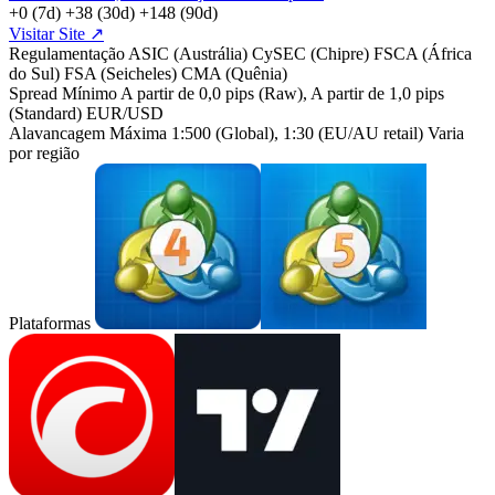
+0
(7d)
+38
(30d)
+148
(90d)
Visitar Site ↗
Regulamentação
ASIC (Austrália)
CySEC (Chipre)
FSCA (África
do Sul)
FSA (Seicheles)
CMA (Quênia)
Spread Mínimo
A partir de 0,0 pips (Raw), A partir de 1,0 pips
(Standard)
EUR/USD
Alavancagem Máxima
1:500 (Global), 1:30 (EU/AU retail)
Varia
por região
MetaTrader
MetaTrad
4
5
Plataformas
cTrader
TradingView