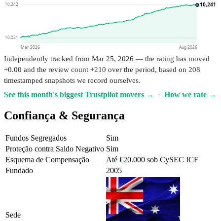
10,241
10,242
10,031
Mar 2026
Aug 2026
Independently tracked from Mar 25, 2026 — the rating has moved
+0.00 and the review count +210 over the period, based on 208
timestamped snapshots we record ourselves.
See this month's biggest Trustpilot movers →
·
How we rate →
Confiança & Segurança
Fundos Segregados
Sim
Proteção contra Saldo Negativo
Sim
Esquema de Compensação
Até €20.000 sob CySEC ICF
Fundado
2005
Australia
Sede