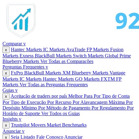
Comparar
v
Hantec Markets
IC Markets
AvaTrade
FP Markets
Fusion
x
Markets
Exness
BlackBull Markets
Switch Markets
Global Prime
Blueberry Markets
Ver Todas as Comparações
Perguntas Frequentes
v
FxPro
BlackBull Markets
XM
Blueberry Markets
Vantage
x
Markets
IC Markets
Hantec Markets
GO Markets
FXTM
FP
Markets
Ver Todas as Perguntas Frequentes
Guias
v
Aceitação de traders por país
Melhor Para
Por Tipo de Conta
x
Por Tipo de Execução
Por Recurso
Por Alavancagem Máxima
Por
Depósito Mínimo
Por Método de Pagamento
Por Regulamento
Por
Horário de Suporte
Ver Todos os Guias
Insights
v
Trustpilot Movers
Market Benchmarks
x
Anunciar
v
Seja Listado
Fale Conosco
Anunciar
x