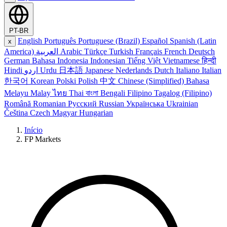
PT-BR
English
Português
Portuguese (Brazil)
Español
Spanish (Latin
x
America)
العربية
Arabic
Türkçe
Turkish
Français
French
Deutsch
German
Bahasa Indonesia
Indonesian
Tiếng Việt
Vietnamese
हिन्दी
Hindi
اردو
Urdu
日本語
Japanese
Nederlands
Dutch
Italiano
Italian
한국어
Korean
Polski
Polish
中文
Chinese (Simplified)
Bahasa
Melayu
Malay
ไทย
Thai
বাংলা
Bengali
Filipino
Tagalog (Filipino)
Română
Romanian
Русский
Russian
Українська
Ukrainian
Čeština
Czech
Magyar
Hungarian
Início
FP Markets