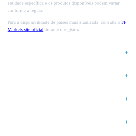
entidade específica e os produtos disponíveis podem variar
conforme a região.
Para a disponibilidade de países mais atualizada, consulte o
FP
Markets site oficial
durante o registro.
O que eu preciso para abrir uma conta de negociação
na FP Markets?
Quem deve usar FP Markets como seu corretor de
forex?
Como posso entrar em contato com o suporte ao
cliente da FP Markets?
FP Markets fornece ferramentas de pesquisa como
Trading Central ou Autochartist?