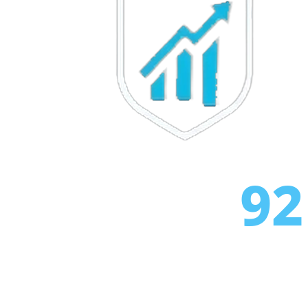
Exness
lançado
5h
XM
política de alavancagem
1d
alterada
FP Markets
— novas contas sem
1d
comissão
AvaTrade
perdeu licença
3d
regulatória
Tickmill
velocidade de saque
4d
agora 24h