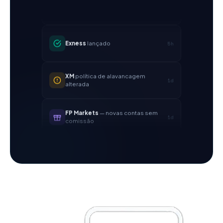
Exness
lançado
5h
XM
política de alavancagem
1d
alterada
FP Markets
— novas contas sem
1d
comissão
AvaTrade
perdeu licença
3d
regulatória
Tickmill
velocidade de saque
4d
agora 24h
IC Markets
spread EUR/USD
2h
reduzido → 0,1 pips