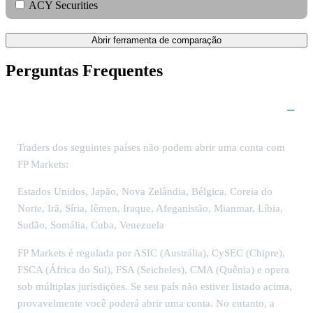
ACY Securities
Abrir ferramenta de comparação
Perguntas Frequentes
FP Markets está disponível no meu país?
Traders dos seguintes países não podem abrir uma conta com
FP Markets:
Estados Unidos, Japão, Nova Zelândia, Bélgica, Coreia do
Norte, Irã, Síria, Iêmen, Iraque, Afeganistão, Mianmar, Líbia,
Sudão, Somália, Cuba, Venezuela
FP Markets é regulada por
ASIC (Austrália), CySEC (Chipre),
FSCA (África do Sul), FSA (Seicheles), CMA (Quênia)
e opera
sob múltiplas jurisdições. Se seu país não estiver listado acima,
provavelmente você poderá abrir uma conta. No entanto, a