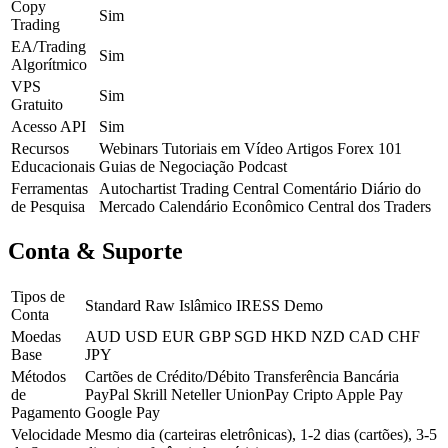
Copy
Sim
Trading
EA/Trading
Sim
Algorítmico
VPS
Sim
Gratuito
Acesso API
Sim
Recursos
Webinars
Tutoriais em Vídeo
Artigos Forex 101
Educacionais
Guias de Negociação
Podcast
Ferramentas
Autochartist
Trading Central
Comentário Diário do
de Pesquisa
Mercado
Calendário Econômico
Central dos Traders
Conta & Suporte
Tipos de
Standard
Raw
Islâmico
IRESS
Demo
Conta
Moedas
AUD
USD
EUR
GBP
SGD
HKD
NZD
CAD
CHF
Base
JPY
Métodos
Cartões de Crédito/Débito
Transferência Bancária
de
PayPal
Skrill
Neteller
UnionPay
Cripto
Apple Pay
Pagamento
Google Pay
Velocidade
Mesmo dia (carteiras eletrônicas), 1-2 dias (cartões), 3-5