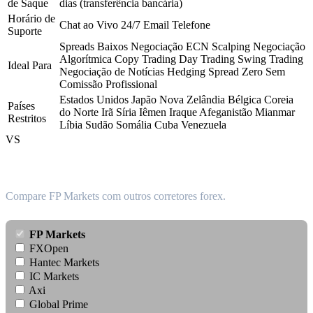
de Saque
dias (transferência bancária)
Horário de
Chat ao Vivo 24/7
Email
Telefone
Suporte
Spreads Baixos
Negociação ECN
Scalping
Negociação
Algorítmica
Copy Trading
Day Trading
Swing Trading
Ideal Para
Negociação de Notícias
Hedging
Spread Zero
Sem
Comissão
Profissional
Estados Unidos
Japão
Nova Zelândia
Bélgica
Coreia
Países
do Norte
Irã
Síria
Iêmen
Iraque
Afeganistão
Mianmar
Restritos
Líbia
Sudão
Somália
Cuba
Venezuela
VS
Como ele se compara?
Compare FP Markets com outros corretores forex.
FP Markets
FXOpen
Hantec Markets
IC Markets
Axi
Global Prime