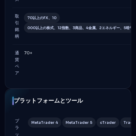
取
70以上のFX、10
引
000以上の株式、12指数、3商品、4金属、2エネルギー、5暗号通
銘
柄
通
70+
貨
ペ
ア
プラットフォームとツール
プ
MetaTrader 4
MetaTrader 5
cTrader
Tradi
ラ
ッ