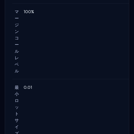
マ
100%
ー
ジ
ン
コ
ー
ル
レ
ベ
ル
最
0.01
小
ロ
ッ
ト
サ
イ
ズ