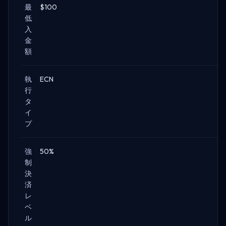
最
$100
低
入
金
額
執
ECN
行
タ
イ
プ
強
50%
制
決
済
レ
ベ
ル