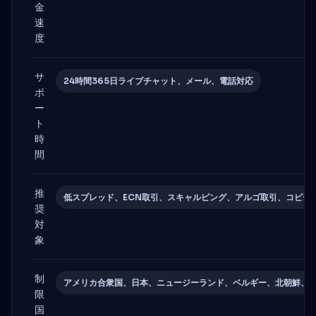
金
速
度
サ
24時間365日ライブチャット、メール、電話対応
ポ
ー
ト
時
間
推
低スプレッド、ECN取引、スキャルピング、アルゴ取引、コピー
奨
対
象
制
アメリカ合衆国、日本、ニュージーランド、ベルギー、北朝鮮、
限
国