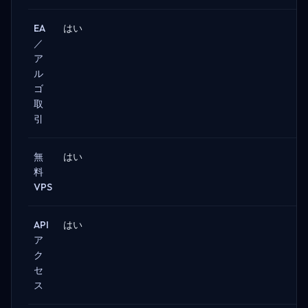
EA
はい
／
ア
ル
ゴ
取
引
無
はい
料
VPS
API
はい
ア
ク
セ
ス