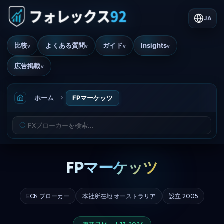
JA
比較
よくある質問
ガイド
Insights
v
v
v
v
広告掲載
v
ホーム
FPマーケッツ
FPマーケッツ
ECN ブローカー
本社所在地 オーストラリア
設立 2005