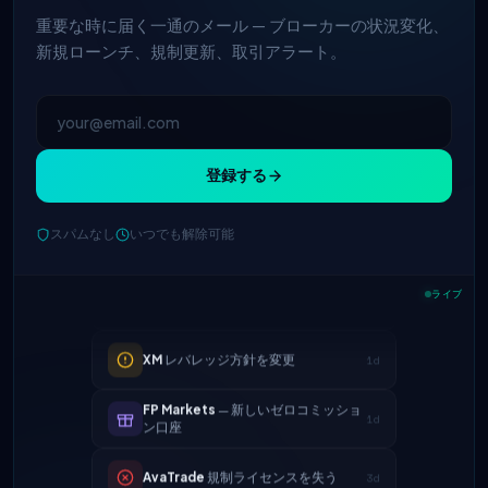
重要な時に届く一通のメール — ブローカーの状況変化、
新規ローンチ、規制更新、取引アラート。
登録する
IC Markets
EUR/USDスプレッドを縮
2h
小 → 0.1ピップス
スパムなし
いつでも解除可能
Exness
開始
5h
ライブ
XM
レバレッジ方針を変更
1d
FP Markets
— 新しいゼロコミッショ
1d
ン口座
AvaTrade
規制ライセンスを失う
3d
Tickmill
出金速度が24時間に改善
4d