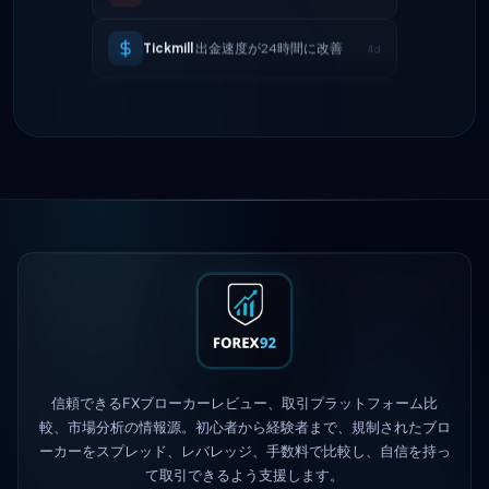
IC Markets
EUR/USDスプレッドを縮
2h
小 → 0.1ピップス
Exness
開始
5h
XM
レバレッジ方針を変更
1d
FP Markets
— 新しいゼロコミッショ
1d
ン口座
AvaTrade
規制ライセンスを失う
3d
Tickmill
出金速度が24時間に改善
4d
信頼できるFXブローカーレビュー、取引プラットフォーム比
較、市場分析の情報源。初心者から経験者まで、規制されたブロ
ーカーをスプレッド、レバレッジ、手数料で比較し、自信を持っ
て取引できるよう支援します。