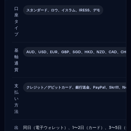
口
スタンダード、ロウ、イスラム、IRESS、デモ
座
タ
イ
プ
基
AUD、USD、EUR、GBP、SGD、HKD、NZD、CAD、CHF、
軸
通
貨
支
クレジット／デビットカード、銀行送金、PayPal、Skrill、Netelle
払
い
方
法
出
同日（電子ウォレット）、1〜2日（カード）、3〜5日（銀