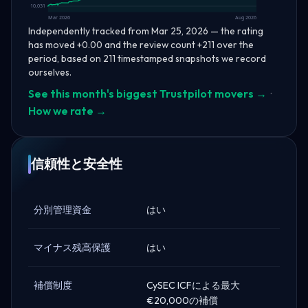
10,031
Mar 2026
Aug 2026
Independently tracked from Mar 25, 2026 — the rating
has moved +0.00 and the review count +211 over the
period, based on 211 timestamped snapshots we record
ourselves.
See this month's biggest Trustpilot movers →
·
How we rate →
信頼性と安全性
分別管理資金
はい
マイナス残高保護
はい
補償制度
CySEC ICFによる最大
€20,000の補償