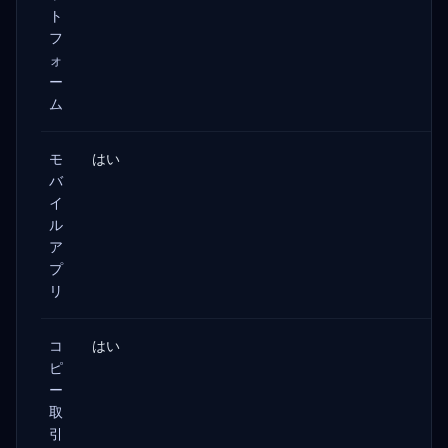
ト
フ
ォ
ー
ム
モ
はい
バ
イ
ル
ア
プ
リ
コ
はい
ピ
ー
取
引