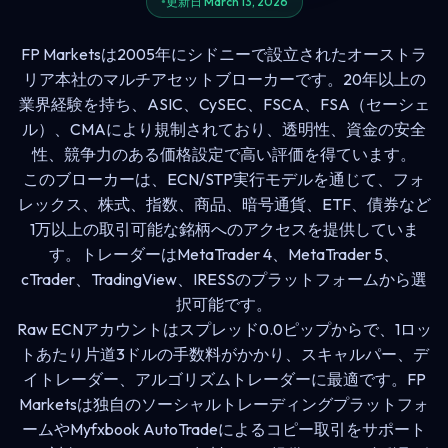
更新日 March 13, 2026
FP Marketsは2005年にシドニーで設立されたオーストラ
リア本社のマルチアセットブローカーです。20年以上の
業界経験を持ち、ASIC、CySEC、FSCA、FSA（セーシェ
ル）、CMAにより規制されており、透明性、資金の安全
性、競争力のある価格設定で高い評価を得ています。
このブローカーは、ECN/STP実行モデルを通じて、フォ
レックス、株式、指数、商品、暗号通貨、ETF、債券など
1万以上の取引可能な銘柄へのアクセスを提供していま
す。トレーダーはMetaTrader 4、MetaTrader 5、
cTrader、TradingView、IRESSのプラットフォームから選
択可能です。
Raw ECNアカウントはスプレッド0.0ピップからで、1ロッ
トあたり片道3ドルの手数料がかかり、スキャルパー、デ
イトレーダー、アルゴリズムトレーダーに最適です。FP
Marketsは独自のソーシャルトレーディングプラットフォ
ームやMyfxbook AutoTradeによるコピー取引をサポート