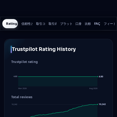
Rating History
信頼性と安全性
取引コスト
取引条件
プラットフォーム
口座
比較
FAQ
フィード
Trustpilot Rating History
Trustpilot rating
4.80
4.80
4.80
Mar 2026
Aug 2026
Total reviews
10,242
10,242