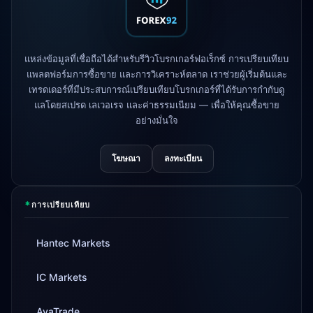
AvaTrade
สูญเสียใบอนุญาตกำกับดูแล
3d
Tickmill
ความเร็วถอนเงินเป็น 24 ชั่วโมง
4d
แหล่งข้อมูลที่เชื่อถือได้สำหรับรีวิวโบรกเกอร์ฟอเร็กซ์ การเปรียบเทียบ
แล้ว
แพลตฟอร์มการซื้อขาย และการวิเคราะห์ตลาด เราช่วยผู้เริ่มต้นและ
เทรดเดอร์ที่มีประสบการณ์เปรียบเทียบโบรกเกอร์ที่ได้รับการกำกับดู
แลโดยสเปรด เลเวอเรจ และค่าธรรมเนียม — เพื่อให้คุณซื้อขาย
อย่างมั่นใจ
โฆษณา
ลงทะเบียน
*
การเปรียบเทียบ
Hantec Markets
IC Markets
AvaTrade