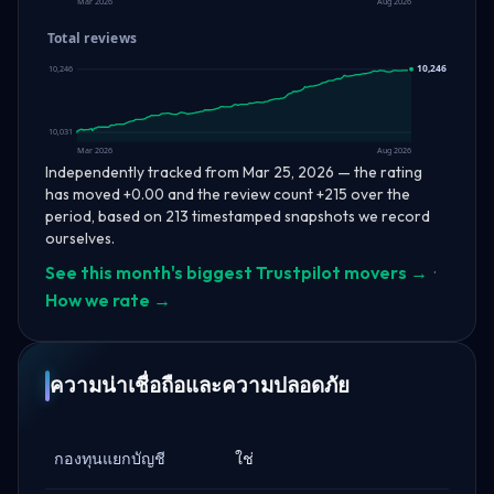
Mar 2026
Aug 2026
Total reviews
10,246
10,246
10,031
Mar 2026
Aug 2026
Independently tracked from Mar 25, 2026 — the rating
has moved +0.00 and the review count +215 over the
period, based on 213 timestamped snapshots we record
ourselves.
See this month's biggest Trustpilot movers →
·
How we rate →
ความน่าเชื่อถือและความปลอดภัย
กองทุนแยกบัญชี
ใช่