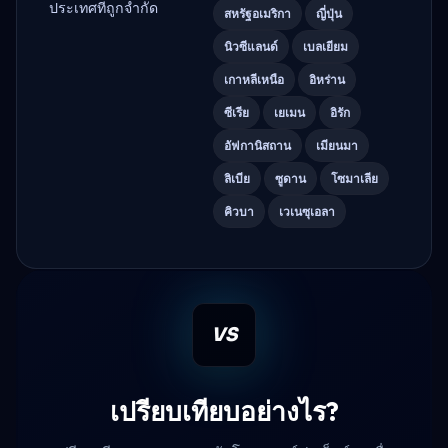
ประเทศที่ถูกจำกัด
สหรัฐอเมริกา
ญี่ปุ่น
นิวซีแลนด์
เบลเยียม
เกาหลีเหนือ
อิหร่าน
ซีเรีย
เยเมน
อิรัก
อัฟกานิสถาน
เมียนมา
ลิเบีย
ซูดาน
โซมาเลีย
คิวบา
เวเนซุเอลา
VS
เปรียบเทียบอย่างไร?