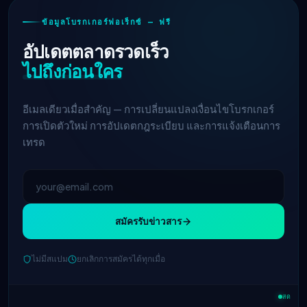
ข้อมูลโบรกเกอร์ฟอเร็กซ์ — ฟรี
อัปเดตตลาดรวดเร็ว
ไปถึงก่อนใคร
อีเมลเดียวเมื่อสำคัญ — การเปลี่ยนแปลงเงื่อนไขโบรกเกอร์
การเปิดตัวใหม่ การอัปเดตกฎระเบียบ และการแจ้งเตือนการ
เทรด
สมัครรับข่าวสาร
IC Markets
ลดสเปรด EUR/USD → 0.1
ไม่มีสแปม
ยกเลิกการสมัครได้ทุกเมื่อ
2h
จุด
Exness
เปิดตัวแล้ว
สด
5h