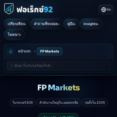
TH
เปรียบเทียบ
คำถามที่พบบ่อย
คู่มือ
Insights
v
v
v
v
โฆษณา
v
หน้าแรก
FP Markets
FP Markets
โบรกเกอร์ ECN
สำนักงานใหญ่ใน ออสเตรเลีย
ก่อตั้งใน 2005