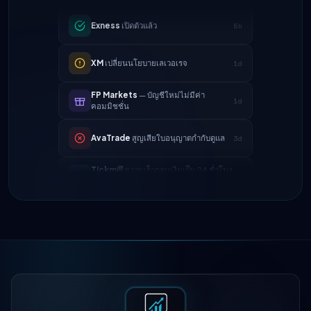
XM
เปลี่ยนนโยบายเลเวอเรจ
1d
FP Markets
— บัญชีใหม่ไม่มีค่า
1d
คอมมิชชั่น
AvaTrade
สูญเสียใบอนุญาตกำกับดูแล
3d
Tickmill
ความเร็วถอนเงินเป็น 24 ชั่วโมง
4d
แล้ว
IC Markets
ลดสเปรด EUR/USD → 0.1
2h
จุด
Exness
เปิดตัวแล้ว
5h
XM
เปลี่ยนนโยบายเลเวอเรจ
1d
FP Markets
— บัญชีใหม่ไม่มีค่า
1d
คอมมิชชั่น