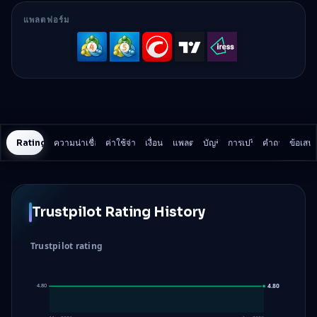
แพลตฟอร์ม
MetaTrader
MetaTrader
cTrader
TradingVi
IRESS
4
5
Rating History
ความน่าเชื่อถือและความปลอดภัย
ค่าใช้จ่ายในการเทรด
เงื่อนไข
แพลตฟอร์ม
บัญชี
การเปรียบเทียบ
คำถาม
ข้อเสน
Trustpilot Rating History
Trustpilot rating
4.80
4.80
4.80