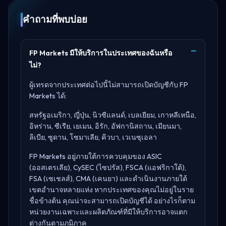
คำถามที่พบบ่อย
FP Markets มีให้บริการในประเทศของฉันหรือ
ไม่?
ผู้เทรดจากประเทศต่อไปนี้ไม่สามารถเปิดบัญชีกับ FP
Markets ได้:
สหรัฐอเมริกา, ญี่ปุ่น, นิวซีแลนด์, เบลเยียม, เกาหลีเหนือ,
อิหร่าน, ซีเรีย, เยเมน, อิรัก, อัฟกานิสถาน, เมียนมา,
ลิเบีย, ซูดาน, โซมาเลีย, คิวบา, เวเนซุเอลา
FP Markets อยู่ภายใต้การควบคุมของ
ASIC
(ออสเตรเลีย), CySEC (ไซปรัส), FSCA (แอฟริกาใต้),
FSA (เซเชลส์), CMA (เคนยา)
และดำเนินงานภายใต้
เขตอำนาจหลายแห่ง หากประเทศของคุณไม่อยู่ในราย
ชื่อข้างต้น คุณน่าจะสามารถเปิดบัญชีได้ อย่างไรก็ตาม
หน่วยงานเฉพาะและผลิตภัณฑ์ที่มีให้บริการอาจแตก
ต่างกันตามภูมิภาค