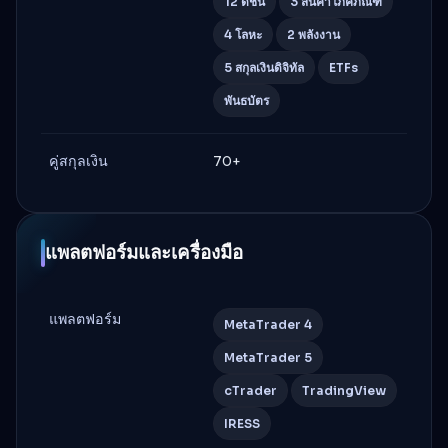
12 ดัชนี
3 สินค้าโภคภัณฑ์
4 โลหะ
2 พลังงาน
5 สกุลเงินดิจิทัล
ETFs
พันธบัตร
คู่สกุลเงิน
70+
แพลตฟอร์มและเครื่องมือ
แพลตฟอร์ม
MetaTrader 4
MetaTrader 5
cTrader
TradingView
IRESS