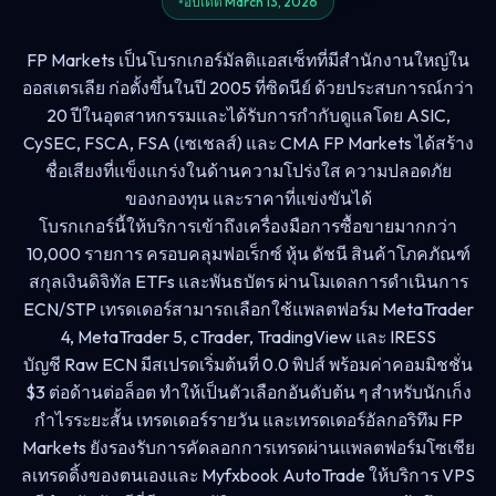
อัปเดต March 13, 2026
FP Markets เป็นโบรกเกอร์มัลติแอสเซ็ทที่มีสำนักงานใหญ่ใน
ออสเตรเลีย ก่อตั้งขึ้นในปี 2005 ที่ซิดนีย์ ด้วยประสบการณ์กว่า
20 ปีในอุตสาหกรรมและได้รับการกำกับดูแลโดย ASIC,
CySEC, FSCA, FSA (เซเชลส์) และ CMA FP Markets ได้สร้าง
ชื่อเสียงที่แข็งแกร่งในด้านความโปร่งใส ความปลอดภัย
ของกองทุน และราคาที่แข่งขันได้
โบรกเกอร์นี้ให้บริการเข้าถึงเครื่องมือการซื้อขายมากกว่า
10,000 รายการ ครอบคลุมฟอเร็กซ์ หุ้น ดัชนี สินค้าโภคภัณฑ์
สกุลเงินดิจิทัล ETFs และพันธบัตร ผ่านโมเดลการดำเนินการ
ECN/STP เทรดเดอร์สามารถเลือกใช้แพลตฟอร์ม MetaTrader
4, MetaTrader 5, cTrader, TradingView และ IRESS
บัญชี Raw ECN มีสเปรดเริ่มต้นที่ 0.0 พิปส์ พร้อมค่าคอมมิชชั่น
$3 ต่อด้านต่อล็อต ทำให้เป็นตัวเลือกอันดับต้น ๆ สำหรับนักเก็ง
กำไรระยะสั้น เทรดเดอร์รายวัน และเทรดเดอร์อัลกอริทึม FP
Markets ยังรองรับการคัดลอกการเทรดผ่านแพลตฟอร์มโซเชีย
ลเทรดดิ้งของตนเองและ Myfxbook AutoTrade ให้บริการ VPS