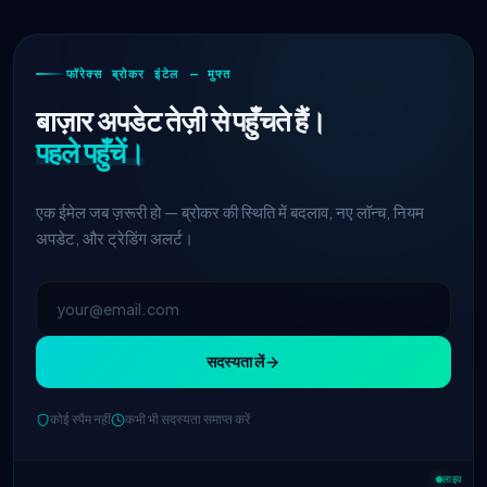
फॉरेक्स ब्रोकर इंटेल — मुफ्त
बाज़ार अपडेट तेज़ी से पहुँचते हैं।
पहले पहुँचें।
एक ईमेल जब ज़रूरी हो — ब्रोकर की स्थिति में बदलाव, नए लॉन्च, नियम
अपडेट, और ट्रेडिंग अलर्ट।
सदस्यता लें
कोई स्पैम नहीं
कभी भी सदस्यता समाप्त करें
IC Markets
EUR/USD स्प्रेड कम हुआ →
2h
0.1 पिप्स
लाइव