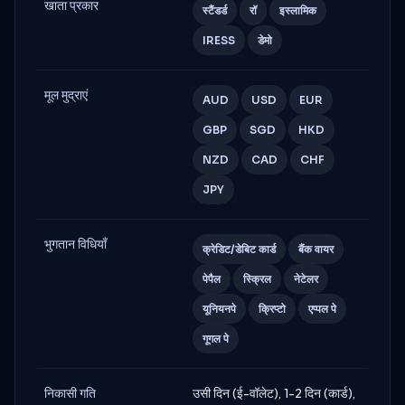
खाता प्रकार
स्टैंडर्ड
रॉ
इस्लामिक
IRESS
डेमो
मूल मुद्राएं
AUD
USD
EUR
GBP
SGD
HKD
NZD
CAD
CHF
JPY
भुगतान विधियाँ
क्रेडिट/डेबिट कार्ड
बैंक वायर
पेपैल
स्क्रिल
नेटेलर
यूनियनपे
क्रिप्टो
एप्पल पे
गूगल पे
निकासी गति
उसी दिन (ई-वॉलेट), 1-2 दिन (कार्ड),