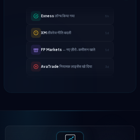
Exness
लॉन्च किया गया
5h
XM
लीवरेज नीति बदली
1d
FP Markets
— नए ज़ीरो-कमीशन खाते
1d
AvaTrade
नियामक लाइसेंस खो दिया
3d
Tickmill
निकासी गति अब 24 घंटे
4d
IC Markets
EUR/USD स्प्रेड कम हुआ →
2h
0.1 पिप्स
Exness
लॉन्च किया गया
5h
XM
लीवरेज नीति बदली
1d
FP Markets
— नए ज़ीरो-कमीशन खाते
1d