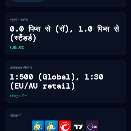
न्यूनतम स्प्रेड
0.0 पिप्स से (रॉ), 1.0 पिप्स से
(स्टैंडर्ड)
EUR/USD
अधिकतम लीवरेज
1:500 (Global), 1:30
(EU/AU retail)
क्षेत्रानुसार भिन्न
प्लेटफ़ॉर्म
MetaTrader
MetaTrader
cTrader
TradingVi
IRESS