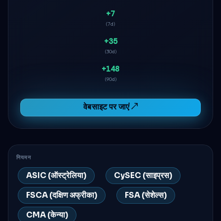
+7
(7d)
+35
(30d)
+148
(90d)
वेबसाइट पर जाएं ↗
नियमन
ASIC (ऑस्ट्रेलिया)
CySEC (साइप्रस)
FSCA (दक्षिण अफ्रीका)
FSA (सेशेल्स)
CMA (केन्या)