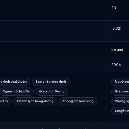
4.8
13,021
Ireland
2006
o dịch thuật toán
Sao chép giao dịch
Người mớ
Người mới bắt đầu
Giao dịch Swing
Giáo dục
rủi ro
Chênh lệch bằng không
Không phí hoa hồng
Phòng ng
Chuyên 