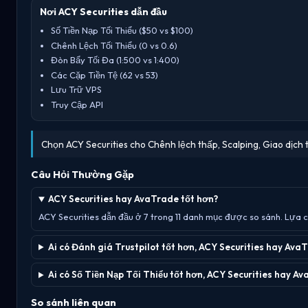
Nơi ACY Securities dẫn đầu
Số Tiền Nạp Tối Thiểu ($50 vs $100)
Chênh Lệch Tối Thiểu (0 vs 0.6)
Đòn Bẩy Tối Đa (1:500 vs 1:400)
Các Cặp Tiền Tệ (62 vs 53)
Lưu Trữ VPS
Truy Cập API
Chọn ACY Securities cho Chênh lệch thấp, Scalping, Giao dịch
Câu Hỏi Thường Gặp
ACY Securities hay AvaTrade tốt hơn?
ACY Securities dẫn đầu ở 7 trong 11 danh mục được so sánh. Lựa c
Ai có Đánh giá Trustpilot tốt hơn, ACY Securities hay Ava
Ai có Số Tiền Nạp Tối Thiểu tốt hơn, ACY Securities hay A
So sánh liên quan