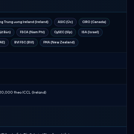
g Trung ương Ireland (Ireland)
ASIC (Úc)
CIRO (Canada)
ật Bản)
FSCA (Nam Phi)
CySEC (Síp)
ISA (Israel)
AE)
BVI FSC (BVI)
FMA (New Zealand)
20,000 theo ICCL (Ireland)