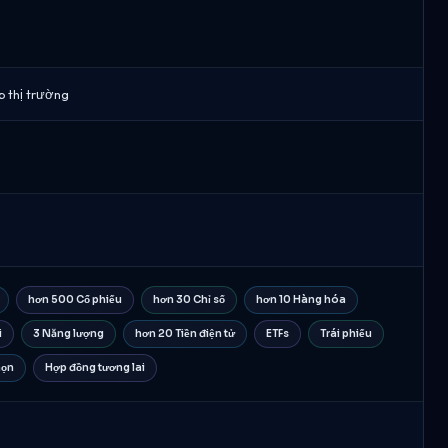
p thị trường
hơn 500 Cổ phiếu
hơn 30 Chỉ số
hơn 10 Hàng hóa
i
3 Năng lượng
hơn 20 Tiền điện tử
ETFs
Trái phiếu
họn
Hợp đồng tương lai