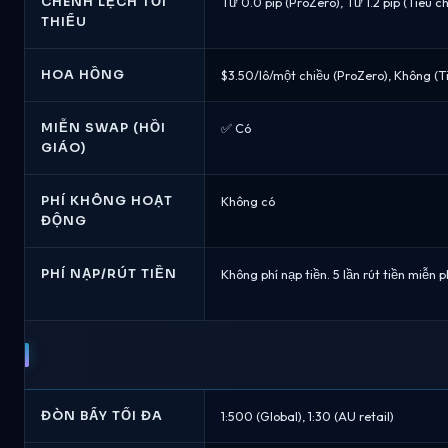
CHÊNH LỆCH TỐI
Từ 0.0 pip (ProZero), Từ 1.2 pip (Tiêu c
THIỂU
HOA HỒNG
$3.50/lô/một chiều (ProZero), Không (T
MIỄN SWAP (HỒI
✅ Có
GIÁO)
PHÍ KHÔNG HOẠT
Không có
ĐỘNG
PHÍ NẠP/RÚT TIỀN
Không phí nạp tiền. 5 lần rút tiền miễn 
ĐÒN BẨY TỐI ĐA
1:500 (Global), 1:30 (AU retail)