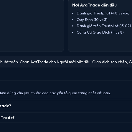
Nơi AvaTrade dẫn đầu
Đánh giá Trustpilot (4.8 vs 4.4)
Quy Định (10 vs 3)
Đánh giá trên Trustpilot (13,021 
Công Cụ Giao Dịch (11 vs 8)
 thuật toán. Chọn AvaTrade cho Người mới bắt đầu, Giao dịch sao chép, G
họn đúng vẫn phụ thuộc vào các yếu tố quan trọng nhất với bạn.
Trade?
vaTrade?