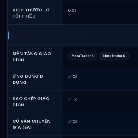
KÍCH THƯỚC LÔ
0.01
TỐI THIỂU
NỀN TẢNG GIAO
MetaTrader 4
MetaTrader 5
DỊCH
ỨNG DỤNG DI
✅ Có
ĐỘNG
SAO CHÉP GIAO
✅ Có
DỊCH
CỐ VẤN CHUYÊN
✅ Có
GIA (EA)