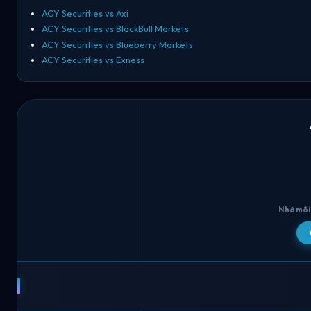
ACY Securities vs Axi
ACY Securities vs BlackBull Markets
ACY Securities vs Blueberry Markets
ACY Securities vs Exness
Nhà môi 
ACY
Securities
vs