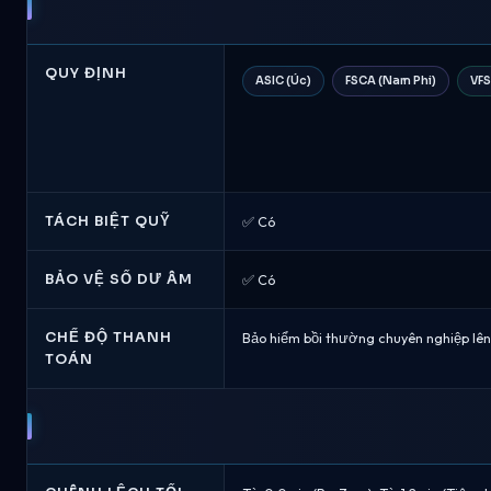
QUY ĐỊNH
ASIC (Úc)
FSCA (Nam Phi)
VFS
TÁCH BIỆT QUỸ
✅ Có
BẢO VỆ SỐ DƯ ÂM
✅ Có
CHẾ ĐỘ THANH
Bảo hiểm bồi thường chuyên nghiệp lên
TOÁN