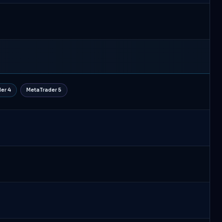
er 4
MetaTrader 5