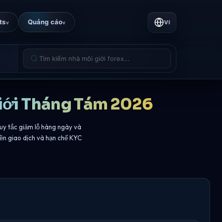
ts
Quảng cáo
VI
v
v
giới Tháng Tám 2026
quy tắc giảm lỗ hàng ngày và
yền giao dịch và hạn chế KYC