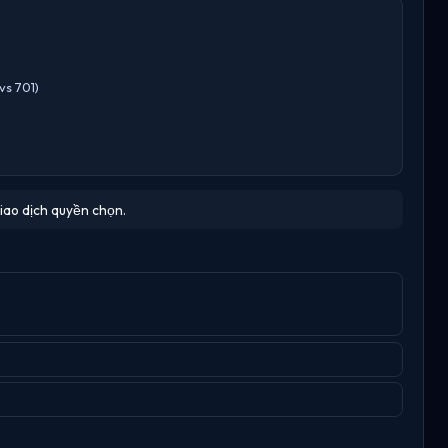
vs 701)
iao dịch quyền chọn.