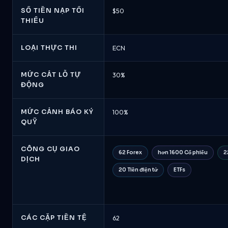
SỐ TIỀN NẠP TỐI
$50
THIỂU
LOẠI THỰC THI
ECN
MỨC CẮT LỖ TỰ
30%
ĐỘNG
MỨC CẢNH BÁO KÝ
100%
QUỸ
CÔNG CỤ GIAO
62 Forex
hơn 1600 Cổ phiếu
2
DỊCH
20 Tiền điện tử
ETFs
CÁC CẶP TIỀN TỆ
62