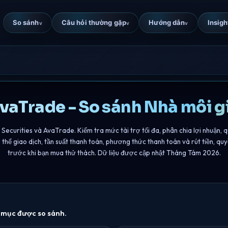
So sánh
Câu hỏi thường gặp
Hướng dẫn
Insigh
v
v
v
AvaTrade - So sánh Nhà môi 
Securities và AvaTrade. Kiểm tra mức tài trợ tối đa, phân chia lợi nhuận, 
có thể giao dịch, tần suất thanh toán, phương thức thanh toán và rút tiền, qu
trước khi bạn mua thử thách. Dữ liệu được cập nhật Tháng Tám 2026.
h mục được so sánh.