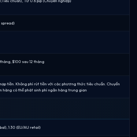
 (Tiêu chuẩn), Từ 0.6 pip (Chuyên nghiệp)
 spread)
tháng, $100 sau 12 tháng
nạp tiền. Không phí rút tiền với các phương thức tiêu chuẩn. Chuyển
 hàng có thể phát sinh phí ngân hàng trung gian
al), 1:30 (EU/AU retail)