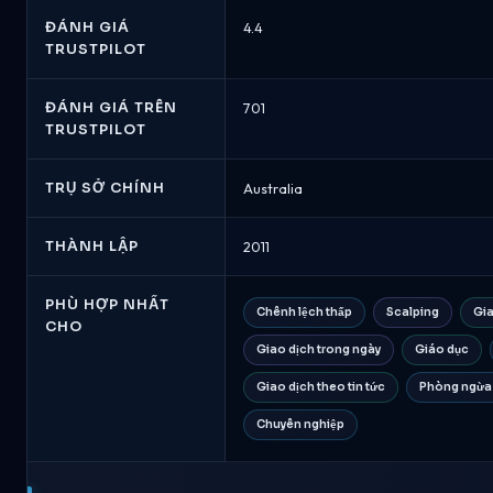
AvaTrade
-
ĐÁNH GIÁ
4.4
So
TRUSTPILOT
sánh
Nhà
ĐÁNH GIÁ TRÊN
701
môi
TRUSTPILOT
giới
Tháng
Tám
TRỤ SỞ CHÍNH
Australia
2026
THÀNH LẬP
2011
PHÙ HỢP NHẤT
Chênh lệch thấp
Scalping
Gia
CHO
Giao dịch trong ngày
Giáo dục
Giao dịch theo tin tức
Phòng ngừa 
Chuyên nghiệp