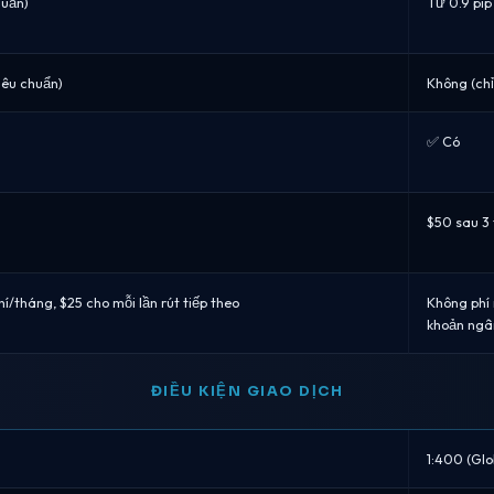
huẩn)
Từ 0.9 pip
iêu chuẩn)
Không (chỉ
✅ Có
$50 sau 3 
phí/tháng, $25 cho mỗi lần rút tiếp theo
Không phí 
khoản ngân
ĐIỀU KIỆN GIAO DỊCH
1:400 (Glob