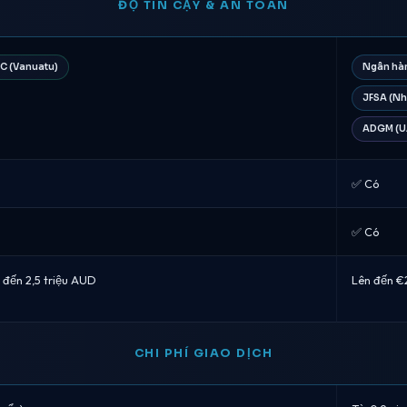
ĐỘ TIN CẬY & AN TOÀN
C (Vanuatu)
Ngân hàn
JFSA (Nh
ADGM (U
✅ Có
✅ Có
 đến 2,5 triệu AUD
Lên đến €
CHI PHÍ GIAO DỊCH