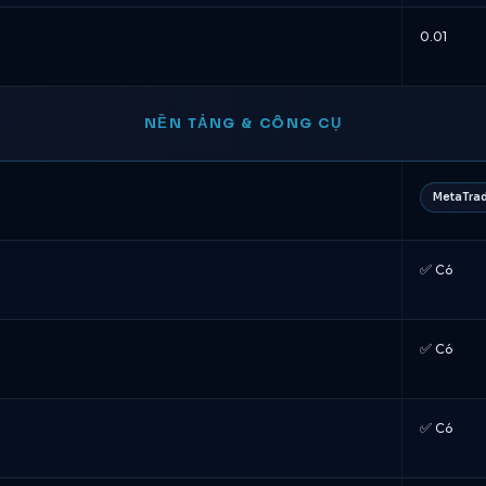
0.01
NỀN TẢNG & CÔNG CỤ
MetaTrad
✅ Có
✅ Có
✅ Có