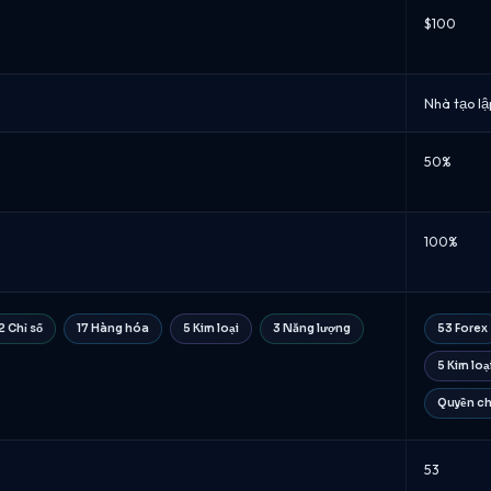
$100
Nhà tạo lậ
50%
100%
2 Chỉ số
17 Hàng hóa
5 Kim loại
3 Năng lượng
53 Forex
5 Kim loạ
Quyền c
53