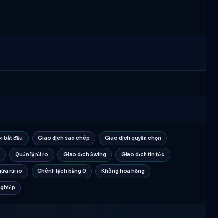
i bắt đầu
Giao dịch sao chép
Giao dịch quyền chọn
Quản lý rủi ro
Giao dịch Swing
Giao dịch tin tức
ừa rủi ro
Chênh lệch bằng 0
Không hoa hồng
nghiệp