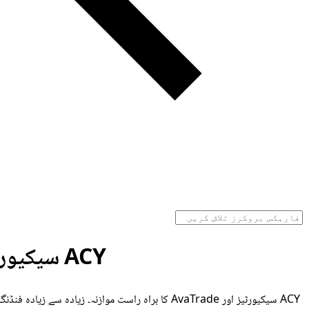
ACY سیکیورٹیز بمقابلہ AvaTrade - بروکر موازنہ اگست 2026