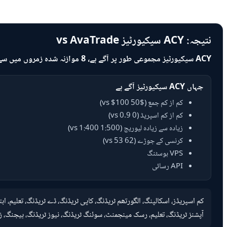
نتیجہ: ACY سیکیورٹیز vs AvaTrade
ACY سیکیورٹیز مجموعی طور پر آگے ہے، 8 موازنہ شدہ زمروں میں سے 6 میں سبقت لے رہا ہے۔
جہاں ACY سیکیورٹیز آگے ہے
کم از کم جمع ($50 vs $100)
کم از کم اسپریڈ (0 vs 0.9)
زیادہ سے زیادہ لیوریج (1:500 vs 1:400)
کرنسی کے جوڑے (62 vs 53)
VPS ہوسٹنگ
API رسائی
آپشنز ٹریڈنگ، تعلیم، رسک مینجمنٹ، سوئنگ ٹریڈنگ، نیوز ٹریڈنگ، ہیجنگ، زیرو اسپریڈ، ک