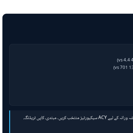
کم اسپریڈز، اسکالپنگ، الگورتھم ٹریڈنگ، کاپی ٹریڈنگ، ڈے ٹریڈنگ، تعلیم، ابتدائی افراد، سوئنگ ٹریڈنگ، نیوز ٹریڈنگ، ہیجنگ، زیرو اسپریڈ، کوئی کمیشن نہیں، پیشہ ورانہ کے لیے ACY سیکیورٹیز منتخب کریں۔ مبتدی، کاپی ٹریڈنگ،