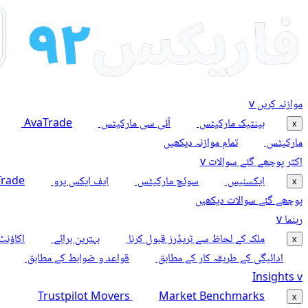
موازنہ کریں
v
ہینٹیک مارکیٹس
آئی سی مارکیٹس
AvaTrade
x
مارکیٹس
تمام موازنہ دیکھیں
اکثر پوچھے گئے سوالات
v
ایکسنیس
سوئچ مارکیٹس
ایف ایکس پرو
Trade
x
پوچھے گئے سوالات دیکھیں
رہنما
v
ملک کے لحاظ سے ٹریڈرز قبول کرنا
بہترین برائے
اکاؤنٹ
x
ادائیگی کے طریقہ کار کے مطابق
قواعد و ضوابط کے مطابق
Insights
v
Trustpilot Movers
Market Benchmarks
x