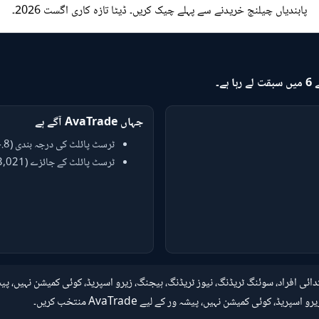
پابندیاں چیلنج خریدنے سے پہلے چیک کریں۔ ڈیٹا تازہ کاری اگست 2026۔
جہاں AvaTrade آگے ہے
ٹرسٹ پائلٹ کی درجہ بندی (4.8 vs 4.4)
ٹرسٹ پائلٹ کے جائزے (13,021 vs 701)
وئی کمیشن نہیں، پیشہ ور کے لیے AvaTrade منتخب کریں۔