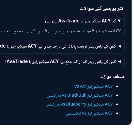
اکثر پوچھے گئے سوالات
کیا ACY سیکیورٹیز یا AvaTrade بہتر ہے؟
ACY سیکیورٹیز 8 موازنہ شدہ زمروں میں سے 6 میں آگے ہے۔ صحیح انتخاب اب بھی ان عوامل پر منحصر ہے جو آپ کے لیے سب سے زیادہ اہم ہیں۔
کس کے پاس بہتر ٹرسٹ پائلٹ کی درجہ بندی ہے، ACY سیکیورٹیز یا AvaTrade؟
کس کے پاس بہتر کم از کم جمع ہے، ACY سیکیورٹیز یا AvaTrade؟
متعلقہ موازنہ
ACY سیکیورٹیز vs Axi
ACY سیکیورٹیز vs BlackBull مارکیٹس
ACY سیکیورٹیز vs Blueberry مارکیٹس
ACY سیکیورٹیز vs ایکسنیس