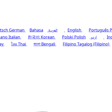
P
Português
English
العربية
Bahasa
German
tsch
In
اردو
Polish
Polski
Korean
한국어
Italian
liano
ay
ไทย
Thai
বাংলা
Bengali
Filipino
Tagalog (Filipino)