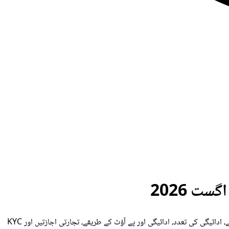
ACY سیکیورٹیز اور AvaTrade کا براہ راست موازنہ۔ زیادہ سے زیادہ فنڈنگ، منافع کی تقسیم، روزانہ اور مجموعی ڈرا ڈاؤن قواعد، لیوریج، قابل تجارت اثاثے، ادائیگی کی تعدد، ادائیگی اور پے آؤٹ کے طریقے، تجارتی اجازتیں اور KYC