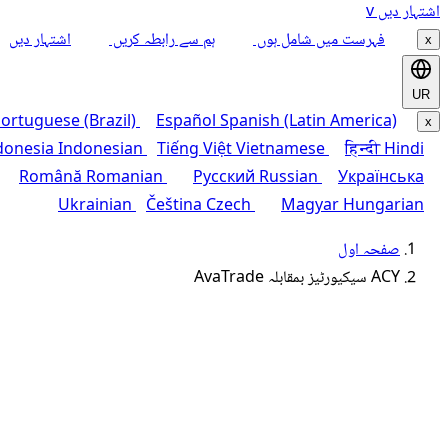
اشتہار دیں
v
فہرست میں شامل ہوں
ہم سے رابطہ کریں
اشتہار دیں
x
UR
ortuguese (Brazil)
Español
Spanish (Latin America)
x
donesia
Indonesian
Tiếng Việt
Vietnamese
हिन्दी
Hindi
Română
Romanian
Русский
Russian
Українська
Ukrainian
Čeština
Czech
Magyar
Hungarian
صفحہ اول
ACY سیکیورٹیز بمقابلہ AvaTrade