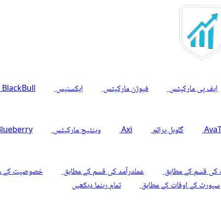
ایف پی مارکیٹس
فیوژن مارکیٹس
ایکسنیس
BlackBull مارکیٹس
Ava
گلوبل پرائم
Axi
وینٹیج مارکیٹس
Blueberry مارکیٹ
 کی قسم کے مطابق
عملدرآمد کی قسم کے مطابق
خصوصیت کے م
سپورٹ کے اوقات کے مطابق
تمام رہنما دیکھیں