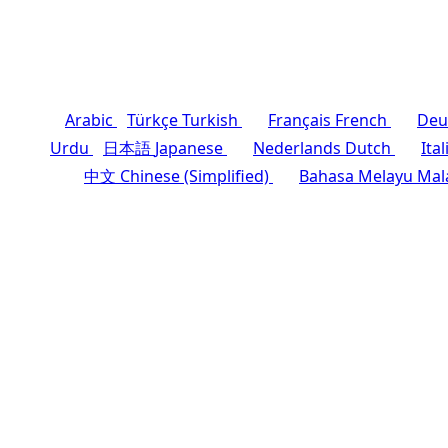
Arabic
Türkçe
Turkish
Français
French
Deu
Urdu
日本語
Japanese
Nederlands
Dutch
Ita
中文
Chinese (Simplified)
Bahasa Melayu
Mal