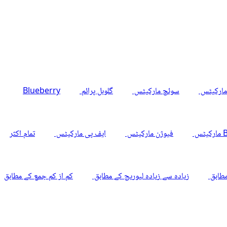
سوئچ مارکیٹس
گلوبل پرائم
Blueberry
س
فیوژن مارکیٹس
ایف پی مارکیٹس
تمام اکثر
طابق
زیادہ سے زیادہ لیوریج کے مطابق
کم از کم جمع کے مطابق