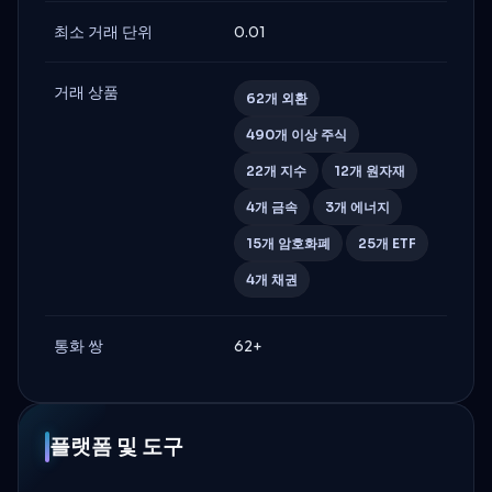
최소 거래 단위
0.01
거래 상품
62개 외환
490개 이상 주식
22개 지수
12개 원자재
4개 금속
3개 에너지
15개 암호화폐
25개 ETF
4개 채권
통화 쌍
62+
플랫폼 및 도구