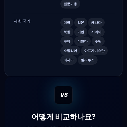
전문가용
제한 국가
미국
일본
캐나다
북한
이란
시리아
쿠바
미얀마
수단
소말리아
아프가니스탄
러시아
벨라루스
VS
어떻게 비교하나요?