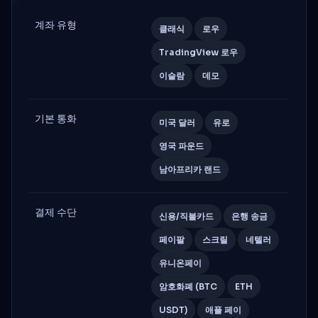
계좌 유형
클래식
로우
TradingView 로우
이슬람
데모
기본 통화
미국 달러
유로
영국 파운드
남아프리카 랜드
결제 수단
신용/직불카드
은행 송금
페이팔
스크릴
네텔러
유니온페이
암호화폐 (BTC
ETH
USDT)
애플 페이