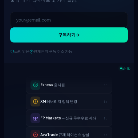
구독하기
IC Markets
EUR/USD 스프레드 축소
스팸 없음
언제든지 구독 취소 가능
2h
→ 0.1핍
실시간
Exness
출시됨
5h
XM
레버리지 정책 변경
1d
FP Markets
— 신규 무수수료 계좌
1d
AvaTrade
규제 라이선스 상실
3d
Tickmill
출금 속도 24시간으로 단축
4d