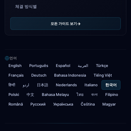
체결 방식별
모든 가이드 보기
언어
English
Português
Español
العربية
Türkçe
Français
Deutsch
Bahasa Indonesia
Tiếng Việt
हिन्दी
اردو
日本語
Nederlands
Italiano
한국어
Polski
中文
Bahasa Melayu
ไทย
বাংলা
Filipino
Română
Русский
Українська
Čeština
Magyar