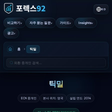
KO
비교하기
자주 묻는 질문
가이드
Insights
v
v
v
v
광고
v
홈
틱밀
틱밀
ECN 중개인
본사 위치: 영국
설립 연도: 2014