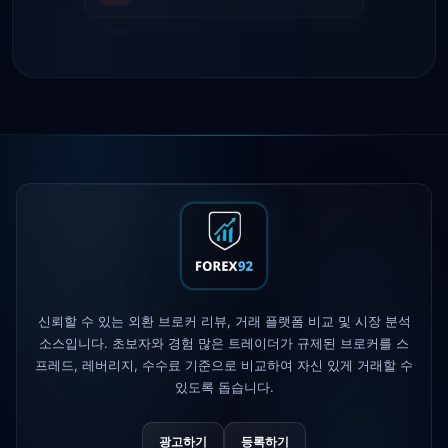
IC Markets
EUR/USD 스프레드 축소
2h
→ 0.1핍
Exness
출시됨
5h
XM
레버리지 정책 변경
1d
FP Markets
— 신규 무수수료 계좌
1d
AvaTrade
규제 라이선스 상실
3d
Tickmill
출금 속도 24시간으로 단축
4d
신뢰할 수 있는 외환 브로커 리뷰, 거래 플랫폼 비교 및 시장 분석
소스입니다. 초보자와 경험 많은 트레이더가 규제된 브로커를 스
프레드, 레버리지, 수수료 기준으로 비교하여 자신 있게 거래할 수
있도록 돕습니다.
광고하기
등록하기