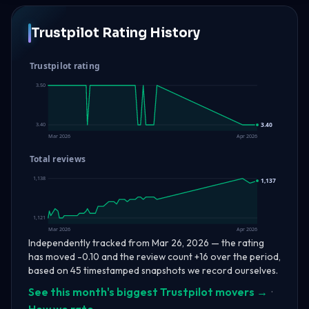
Trustpilot Rating History
Trustpilot rating
3.50
3.40
3.40
Mar 2026
Apr 2026
Total reviews
1,138
1,137
1,121
Mar 2026
Apr 2026
Independently tracked from Mar 26, 2026 — the rating
has moved -0.10 and the review count +16 over the period,
based on 45 timestamped snapshots we record ourselves.
See this month's biggest Trustpilot movers →
·
How we rate →