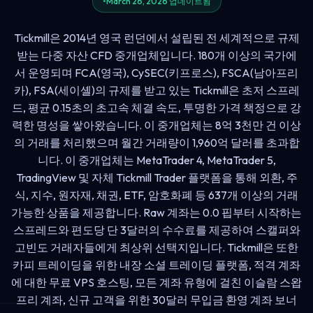
March 26, 2026 업데이트됨
Tickmill은 2014년 영국 런던에서 설립된 전 세계적으로 규제
받는 다중 자산 CFD 중개업체입니다. 180개 이상의 국가에
서 운영되며 FCA(영국), CySEC(키프로스), FSCA(남아프리
카), FSA(세이셸)의 규제를 받고 있는 Tickmill은 초저 스프레
드, 평균 0.15초의 초고속 체결 속도, 투명한 가격 책정으로 강
력한 명성을 쌓아왔습니다. 이 중개업체는 8억 3천만 건 이상
의 거래를 처리했으며 월간 거래량이 1,960억 달러를 초과합
니다. 이 중개업체는 MetaTrader 4, MetaTrader 5,
TradingView 및 자체 Tickmill Trader 플랫폼을 통해 외환, 주
식, 지수, 원자재, 채권, ETF, 암호화폐 등 637개 이상의 거래
가능한 상품을 제공합니다. Raw 계좌는 0.0 핍부터 시작하는
스프레드와 편도당 단 3달러의 수수료를 제공하여 스캘퍼와
고빈도 거래자들에게 최상위 선택지입니다. Tickmill은 또한
카피 트레이딩을 위한 내장 소셜 트레이딩 플랫폼, 적격 계좌
에 대한 무료 VPS 호스팅, 모든 계좌 유형에 걸친 이슬람 스왑
프리 계좌, 신규 고객을 위한 30달러 무입금 환영 계좌 보너