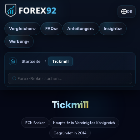
DE
Vergleichen
FAQs
Anleitungen
Insights
v
v
v
v
Werbung
v
Startseite
Tickmill
Tickmill
ECN Broker
Hauptsitz in Vereinigtes Königreich
Gegründet in 2014