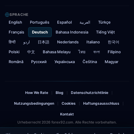
SPRACHE
English
Português
Español
العربية
Türkçe
Français
Deutsch
Bahasa Indonesia
Tiếng Việt
हिन्दी
اردو
日本語
Nederlands
Italiano
한국어
Polski
中文
Bahasa Melayu
ไทย
বাংলা
Filipino
Română
Русский
Українська
Čeština
Magyar
How We Rate
Blog
Datenschutzrichtlinie
|
|
|
Nutzungsbedingungen
Cookies
Haftungsausschluss
|
|
|
Kontakt
Urheberrecht 2026 forex92.com. Alle Rechte vorbehalten.
Risikohinweis: Der Handel mit Forex und CFDs birgt ein erhebliches Risiko und