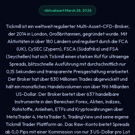
Aktualisiert March 26, 2026
Tickmill ist ein weltweit regulierter Multi-Asset-CFD-Broker,
der 2014 in London, Großbritannien, gegründet wurde. Mit
Aktivitäten in über 180 Ländern und reguliert durch die FCA
(UK), CySEC (Zypern), FSCA (Südafrika) und FSA
(Seychellen) hat sich Tickmill einen starken Ruf für ultraenge
Spreads, blitzschnelle Ausführung mit durchschnittlich nur
0,15 Sekunden und transparente Preisgestaltung erarbeitet.
Der Broker hat über 830 Millionen Trades abgewickelt und
hält ein monatliches Handelsvolumen von über 196 Milliarden
US-Dollar. Der Broker bietet über 637 handelbare
Instrumente in den Bereichen Forex, Aktien, Indizes,
Rohstoffe, Anleihen, ETFs und Kryptowährungen über
MetaTrader 4, MetaTrader 5, TradingView und seine eigene
Tickmill Trader Plattform an. Das Raw-Konto bietet Spreads
ab 0,0 Pips mit einer Kommission von nur 3 US-Dollar pro Lot