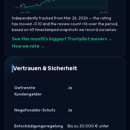
1,121
Mar 2026
Apr 2026
Independently tracked from Mar 26, 2026 — the rating
has moved -0.10 and the review count +16 over the period,
based on 45 timestamped snapshots we record ourselves.
See this month's biggest Trustpilot movers →
·
How we rate →
Vertrauen & Sicherheit
Getrennte
Ja
Kundengelder
Negativsaldo-Schutz
Ja
Entschädigungsregelung
Bis zu 20.000 € unter