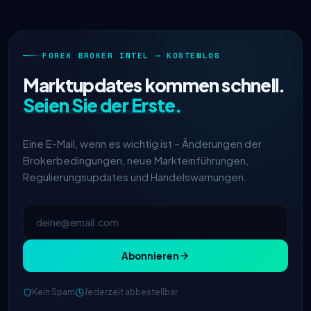
FOREX BROKER INTEL — KOSTENLOS
Marktupdates kommen schnell.
Seien Sie der Erste.
Eine E-Mail, wenn es wichtig ist – Änderungen der
Brokerbedingungen, neue Markteinführungen,
Regulierungsupdates und Handelswarnungen.
Abonnieren
IC Markets
verringerter EUR/USD
Kein Spam
Jederzeit abbestellbar
2h
Spread → 0,1 Pips