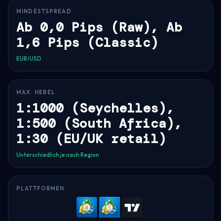
MINDESTSPREAD
Ab 0,0 Pips (Raw), Ab
1,6 Pips (Classic)
EUR/USD
MAX. HEBEL
1:1000 (Seychelles),
1:500 (South Africa),
1:30 (EU/UK retail)
Unterschiedlich je nach Region
PLATTFORMEN
MetaTrader
MetaTrader
TradingVi
4
5