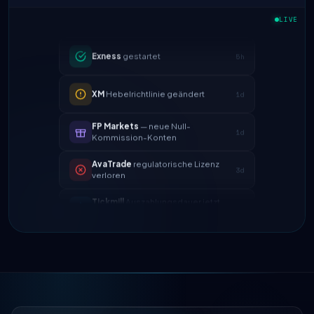
LIVE
Exness
gestartet
5h
XM
Hebelrichtlinie geändert
1d
FP Markets
— neue Null-
1d
Kommission-Konten
AvaTrade
regulatorische Lizenz
3d
verloren
Tickmill
Auszahlungsdauer jetzt
4d
24h
IC Markets
verringerter EUR/USD
2h
Spread → 0,1 Pips
Exness
gestartet
5h
XM
Hebelrichtlinie geändert
1d