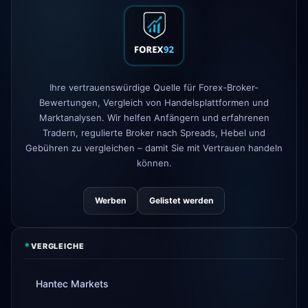
FP Markets
— neue Null-
1d
Kommission-Konten
AvaTrade
regulatorische Lizenz
3d
verloren
Tickmill
Auszahlungsdauer jetzt
4d
Ihre vertrauenswürdige Quelle für Forex-Broker-
24h
Bewertungen, Vergleich von Handelsplattformen und
Marktanalysen. Wir helfen Anfängern und erfahrenen
Tradern, regulierte Broker nach Spreads, Hebel und
Gebühren zu vergleichen – damit Sie mit Vertrauen handeln
können.
Werben
Gelistet werden
*
VERGLEICHE
Hantec Markets