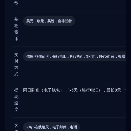
型
基
美元，欧元，英镑，南非兰特
础
货
币
支
信用卡/借记卡，银行电汇，PayPal，Skrill，Neteller，银联
付
方
式
提
同日到账（电子钱包），1-3天（银行电汇），最长8天（信
现
速
度
客
24/5在线聊天，电子邮件，电话