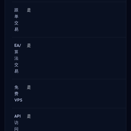
跟
是
单
交
易
EA/
是
算
法
交
易
免
是
费
VPS
API
是
访
问