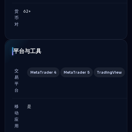
货
62+
币
对
平台与工具
交
MetaTrader 4
MetaTrader 5
TradingView
易
平
台
移
是
动
应
用