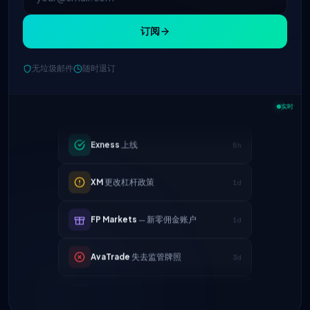
订阅
无垃圾邮件
随时退订
IC Markets
降低EUR/USD点差 → 0.1
2h
点
实时
Exness
上线
5h
XM
更改杠杆政策
1d
FP Markets
— 新零佣金账户
1d
AvaTrade
失去监管牌照
3d
Tickmill
提现速度现为24小时
4d
IC Markets
降低EUR/USD点差 → 0.1
2h
点