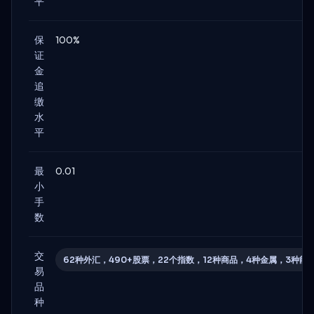
平
保
100%
证
金
追
缴
水
平
最
0.01
小
手
数
交
62种外汇，490+股票，22个指数，12种商品，4种金属，3种能源
易
品
种