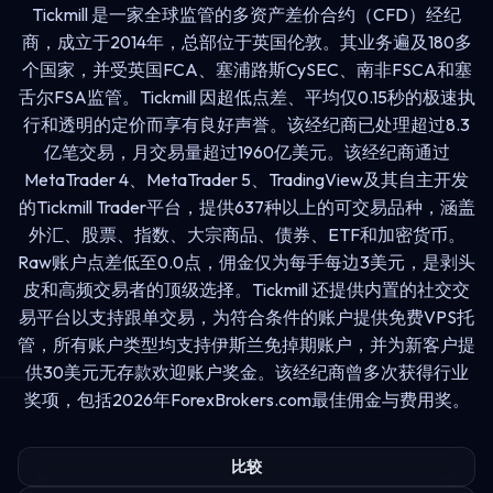
Tickmill 是一家全球监管的多资产差价合约（CFD）经纪
商，成立于2014年，总部位于英国伦敦。其业务遍及180多
个国家，并受英国FCA、塞浦路斯CySEC、南非FSCA和塞
舌尔FSA监管。Tickmill 因超低点差、平均仅0.15秒的极速执
行和透明的定价而享有良好声誉。该经纪商已处理超过8.3
亿笔交易，月交易量超过1960亿美元。该经纪商通过
MetaTrader 4、MetaTrader 5、TradingView及其自主开发
的Tickmill Trader平台，提供637种以上的可交易品种，涵盖
外汇、股票、指数、大宗商品、债券、ETF和加密货币。
Raw账户点差低至0.0点，佣金仅为每手每边3美元，是剥头
皮和高频交易者的顶级选择。Tickmill 还提供内置的社交交
易平台以支持跟单交易，为符合条件的账户提供免费VPS托
管，所有账户类型均支持伊斯兰免掉期账户，并为新客户提
供30美元无存款欢迎账户奖金。该经纪商曾多次获得行业
奖项，包括2026年ForexBrokers.com最佳佣金与费用奖。
比较