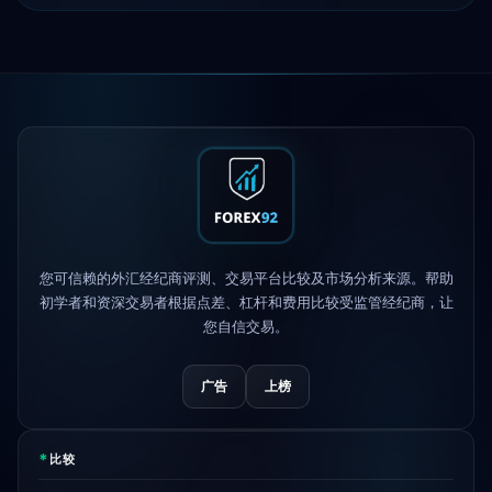
Exness
上线
5h
XM
更改杠杆政策
1d
FP Markets
— 新零佣金账户
1d
AvaTrade
失去监管牌照
3d
您可信赖的外汇经纪商评测、交易平台比较及市场分析来源。帮助
Tickmill
提现速度现为24小时
4d
初学者和资深交易者根据点差、杠杆和费用比较受监管经纪商，让
您自信交易。
广告
上榜
*
比较