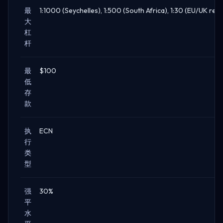
最
1:1000 (Seychelles), 1:500 (South Africa), 1:30 (EU/UK retai
大
杠
杆
最
$100
低
存
款
执
ECN
行
类
型
强
30%
平
水