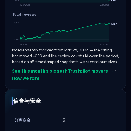
Mar 2026
Apr 2026
Total reviews
1,138
1,137
1,121
Mar 2026
Apr 2026
Independently tracked from Mar 26, 2026 — the rating
has moved -0.10 and the review count +16 over the period,
based on 45 timestamped snapshots we record ourselves.
See this month's biggest Trustpilot movers →
·
How we rate →
信誉与安全
分离资金
是